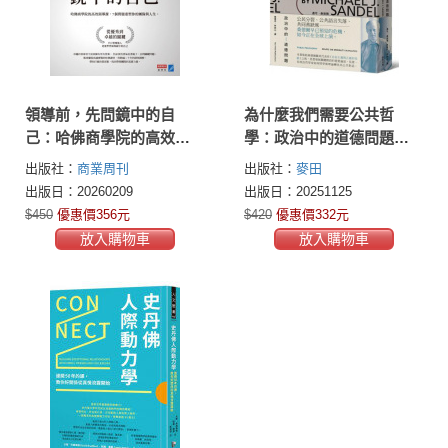
領導前，先問鏡中的自
為什麼我們需要公共哲
己：哈佛商學院的高效領
學：政治中的道德問題
導課，7個問題重塑你的團
（新版）
出版社：
商業周刊
出版社：
麥田
隊與人生
出版日：20260209
出版日：20251125
$450
優惠價356元
$420
優惠價332元
放入購物車
放入購物車