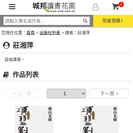
0
限量預購
您現在位置：
首頁
>
出版社列表
> 譯者：莊湘萍
莊湘萍
自由譯者。
作品列表
< 上一頁
下一頁 >