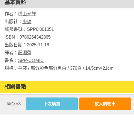
基本資料
作者：
橫山光輝
出版社：
尖端
城邦書號：SPP6I001051

ISBN：9786264342865

出版日期：2025-11-18

譯者：
莊湘萍
書系：
SPP-COMIC
規格：平裝 / 部分彩色部分黑白 / 376頁 / 14.5cm×21cm                
相關書籍
同作者
同書系
同分類
同出版社
庫存=3
下次購買
放入購物車