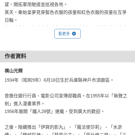
望，開拓軍用馳道並巡視各地。

某天，秦始皇夢見穿藍色衣服的孩童和紅色衣服的孩童在互爭
日輪，

藍衣孩童揍了紅衣孩童72拳，但紅衣孩童卻一拳就把藍衣孩童
看更多
擊倒。

為了得到長生不老藥，秦始皇派徐福到東島，

還徵召人民建造萬里長城、阿房宮、陵墓等等建設，

作者資料
人民的不滿也日漸高漲…
橫山光輝 
1934年（昭和9年）6月18日生於兵庫縣神戶市須磨區。

曾擔任銀行行員、電影公司宣傳部職員。在1955年以「無聲之
劍」進入漫畫業界。

1956年展開「鐵人28號」連載，受到廣大的歡迎。

之後，陸續推出「伊賀的影丸」、「魔法使莎莉」、「水滸
傳」、「機械巨神」、「彗星公主」、「巴比倫二世」、「三