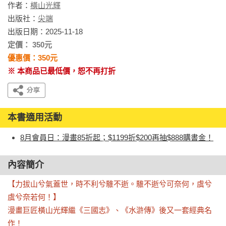
作者：
橫山光輝
出版社：
尖端
出版日期：2025-11-18
定價： 350元
優惠價：350元
※ 本商品已最低價，恕不再打折
本書適用活動
8月會員日：漫畫85折起；$1199折$200再抽$888購書金！
內容簡介
【力拔山兮氣蓋世，時不利兮騅不逝。騅不逝兮可奈何，虞兮
虞兮奈若何！】

漫畫巨匠橫山光輝繼《三國志》、《水滸傳》後又一套經典名
作！