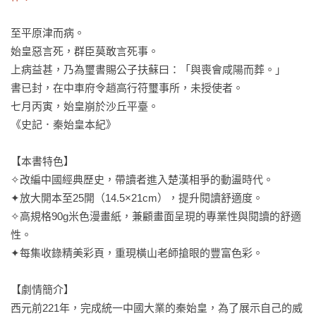
至平原津而病。

始皇惡言死，群臣莫敢言死事。

上病益甚，乃為璽書賜公子扶蘇曰：「與喪會咸陽而葬。」

書已封，在中車府令趙高行符璽事所，未授使者。

七月丙寅，始皇崩於沙丘平臺。

《史記．秦始皇本紀》

【本書特色】

✧改編中國經典歷史，帶讀者進入楚漢相爭的動盪時代。

✦放大開本至25開（14.5×21cm），提升閱讀舒適度。

✧高規格90g米色漫畫紙，兼顧畫面呈現的專業性與閱讀的舒適
性。

✦每集收錄精美彩頁，重現橫山老師搶眼的豐富色彩。

【劇情簡介】

西元前221年，完成統一中國大業的秦始皇，為了展示自己的威