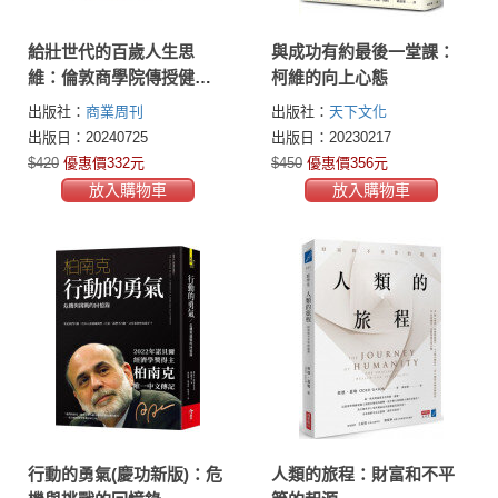
給壯世代的百歲人生思
與成功有約最後一堂課：
維：倫敦商學院傳授健康
柯維的向上心態
年歲、財務安全、身心富
出版社：
商業周刊
出版社：
天下文化
足的人生必修課
出版日：20240725
出版日：20230217
$420
優惠價332元
$450
優惠價356元
放入購物車
放入購物車
行動的勇氣(慶功新版)：危
人類的旅程：財富和不平