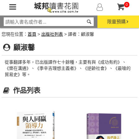
0
限量預購
您現在位置：
首頁
>
出版社列表
> 譯者：顧淑馨
顧淑馨
從事翻譯多年，已出版譯作七十餘種，主要有與《成功有約》、
《樂在溝通》、《季辛吉理想主義者》、《逆齡社會》、《最嗆的
貿易史》等。
作品列表