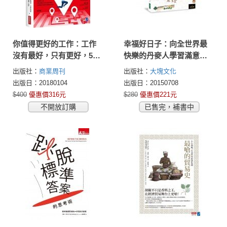
你值得更好的工作：工作
幸福好日子：向全世界最
沒有最好，只有更好，5千
快樂的丹麥人學習滿意生
萬人都按讚的工作新指南
活的10項祕訣
出版社：
商業周刊
出版社：
大塊文化
出版日：20180104
出版日：20150708
$400
優惠價316元
$280
優惠價221元
不開放訂購
已售完，補書中