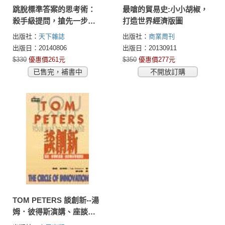
跳脫標準答案的思考術：
最嗆的貿易史:小小胡椒，
殺手級提問，搶先一步找
打造世界經濟版圖
到大創意
出版社：
天下雜誌
出版社：
商業周刊
出版日：20140806
出版日：20130911
$330
優惠價261元
$350
優惠價277元
已售完，補書中
不開放訂購
TOM PETERS 談創新--湯
姆．彼得斯演講、座談精
采現場實錄