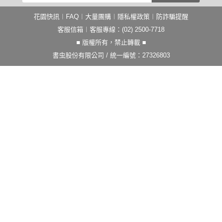
花園快訊
︱
FAQ
︱
大量團購
︱
隱私權政策
︱
防詐騙提醒
客服信箱
︱客服專線：(02) 2500-7718
■ 版權所有，禁止轉載 ■
書虫股份有限公司 / 統一編號：27326803