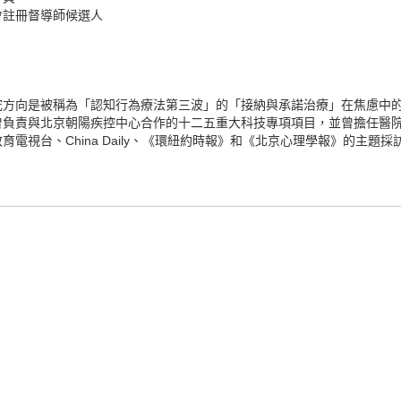
會註冊督導師候選人
究方向是被稱為「認知行為療法第三波」的「接納與承諾治療」在焦慮中
時；曾負責與北京朝陽疾控中心合作的十二五重大科技專項項目，並曾擔任醫
電視台、China Daily、《環紐約時報》和《北京心理學報》的主題採