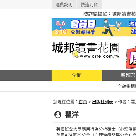
運費說明
快速到貨
全館
城邦館
全館暢銷
您現在位置：
首頁
>
出版社列表
> 作者：瞿
瞿洋
英國班戈大學應用行為分析碩士（心理治
美國APA第29分會（心理治療發展分會）