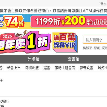
登入
吳毅平
原創
東
原創
Rewire
外版館
套書館
榜
新書上市
即將出版
選書
限時主題書展
影音說書
城邦
洋
療方向）
會員