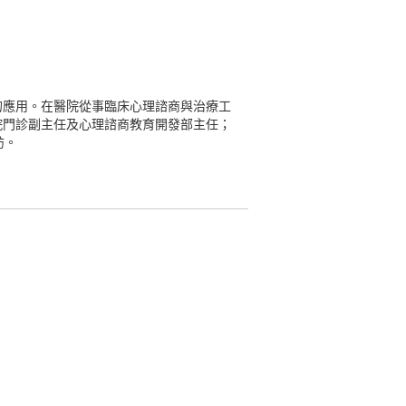
的應用。在醫院從事臨床心理諮商與治療工
院門診副主任及心理諮商教育開發部主任；
訪。