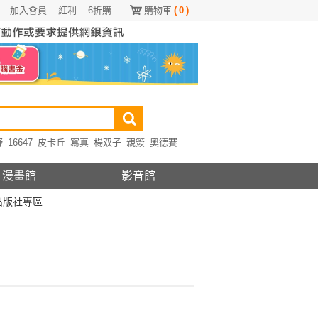
加入會員
紅利
6折購
購物車
(
0
)
野
16647
皮卡丘
寫真
楊双子
親簽
奧德賽
漫畫館
影音館
出版社專區