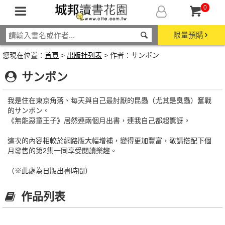
0
限量預購
您現在位置：
首頁
>
出版社列表
> 作者：サンボン
サンボン
我是住在東京角落、每天與自己最討厭的昆蟲（尤其是臭蟲）奮戰
的サンボン。
《無能惡童王子》居然連兩個月出書，連我自己都超驚訝。
這次的內容相較於網路版大幅增補，變得更加豐富，敬請搭配下個
月發售的第2集一同享受閱讀樂趣。
（※此處為日版出書時間）
作品列表