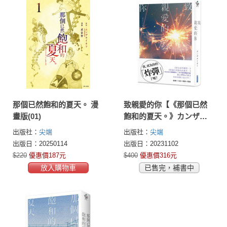
那個已然飽和的夏天。 漫
致親愛的你【《那個已然
畫版(01)
飽和的夏天。》カンザキ
イオリ全新音樂小說力
出版社：
尖端
出版社：
尖端
作】
出版日：20250114
出版日：20231102
$220
優惠價187元
$400
優惠價316元
放入購物車
已售完，補書中