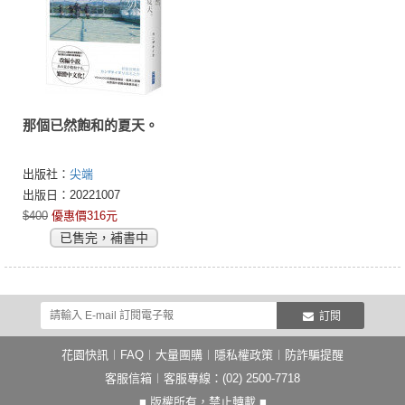
那個已然飽和的夏天。
出版社：
尖端
出版日：20221007
$400
優惠價316元
已售完，補書中
訂閱
花園快訊
︱
FAQ
︱
大量團購
︱
隱私權政策
︱
防詐騙提醒
客服信箱
︱客服專線：(02) 2500-7718
■ 版權所有，禁止轉載 ■