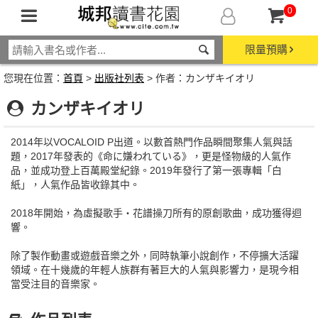
0
限量預購
您現在位置：
首頁
>
出版社列表
> 作者：カンザキイオリ
カンザキイオリ
2014年以VOCALOID P出道。以數首熱門作品瞬間聚集人氣與話
題，2017年發表的《命に嫌われている》，更是怪物級的人氣作
品，並成功登上百萬殿堂紀錄。2019年發行了第一張專輯「白
紙」，人氣作品皆收錄其中。
2018年開始，為虛擬歌手‧花譜操刀所有的原創歌曲，成功獲得迴
響。
除了製作動畫或遊戲音樂之外，同時執筆小說創作，不停擴大活躍
領域。在十幾歲的年輕人族群有著巨大的人氣與影響力，是現今相
當受注目的音樂家。