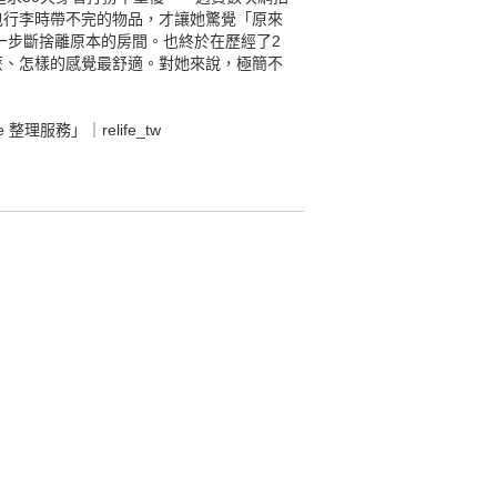
包行李時帶不完的物品，才讓她驚覺「原來
一步斷捨離原本的房間。也終於在歷經了2
麼、怎樣的感覺最舒適。對她來說，極簡不
fe 整理服務」｜relife_tw