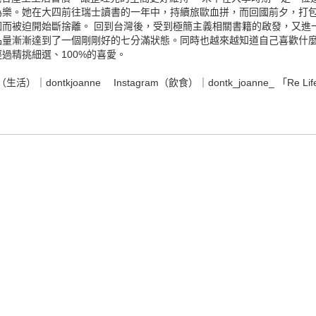
為樂。她在大四前往瑞士讀書的一年中，持續旅歐血拼，而回國前夕，打
而被迫開始斷捨離。 回到台灣後，受到極簡主義相關書籍的啟發，又進
品量漸漸達到了一個剛剛好的七分滿狀態。同時也越來越知道自己喜歡什
過精挑細選、100%的喜愛。
am（生活）｜dontkjoanne Instagram（飲食）｜dontk_joanne_ 「Re Li