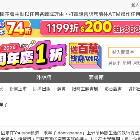
登入
吳毅平
原創
東
原創
Rewire
外版館
套書館
榜
新書上市
即將出版
選書
限時主題書展
影音說書
城邦
羊子
定在Youtube頻道「末羊子 dontkjoanne」上分享極簡生活的執行
並配合屋主生活習慣，讓整理完的空間更好維持。 末羊在大學時期，是一位