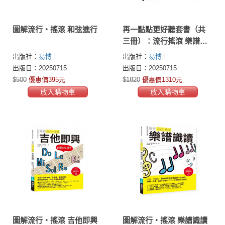
圖解流行‧搖滾 和弦進行
再一點點更好聽套書（共
三冊）：流行搖滾 樂譜識
讀＋作曲少女2＋音樂製作
出版社：
易博士
出版社：
易博士
全書
出版日：20250715
出版日：20250715
$500
優惠價395元
$1820
優惠價1310元
放入購物車
放入購物車
圖解流行‧搖滾 吉他即興
圖解流行‧搖滾 樂譜識讀