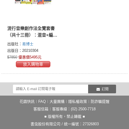
流行音樂創作法全覽套書
（共十三冊）：混音+編曲
+作曲+ 金曲裏技+作詞+樂
出版社：
易博士
理+重配和聲編曲法+合成
出版日：20210304
器音樂創作法+PRO混音法
$7850
優惠價5495元
+重配和聲入門+樂風編曲
放入購物車
入門+電子音樂創作法+合
成器入門
訂閱
花園快訊
︱
FAQ
︱
大量團購
︱
隱私權政策
︱
防詐騙提醒
客服信箱
︱客服專線：(02) 2500-7718
■ 版權所有，禁止轉載 ■
書虫股份有限公司 / 統一編號：27326803