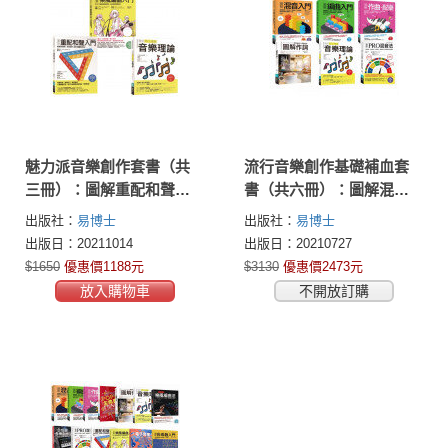
魅力派音樂創作套書（共
流行音樂創作基礎補血套
三冊）：圖解重配和聲入
書（共六冊）：圖解混音
門+圖解樂風編曲入門+圖
入門＋圖解編曲入門＋圖
出版社：
易博士
出版社：
易博士
解流行搖滾音樂
解作曲・配樂＋圖解作詞
出版日：20211014
出版日：20210727
＋圖解流行・搖滾音樂理
$1650
優惠價1188元
$3130
優惠價2473元
論＋圖解PRO混音法
放入購物車
不開放訂購