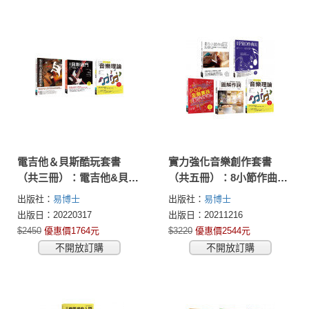
電吉他＆貝斯酷玩套書
實力強化音樂創作套書
（共三冊）：電吉他&貝斯
（共五冊）：8小節作曲法
調修改製+貝斯過門+流
+圖解PRO作曲法+POP金
出版社：
易博士
出版社：
易博士
行‧搖滾音樂理論
曲裏技+作詞+流行搖滾音
出版日：20220317
出版日：20211216
樂理論
$2450
優惠價1764元
$3220
優惠價2544元
不開放訂購
不開放訂購