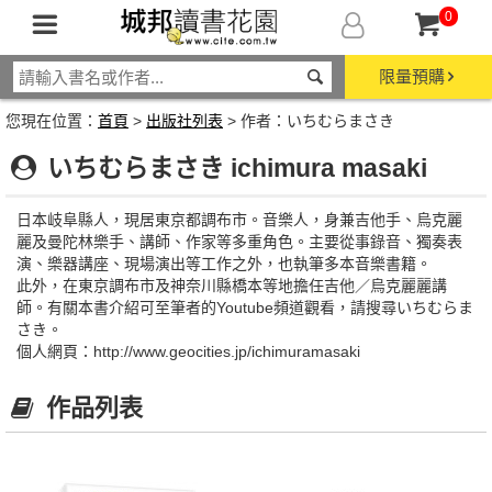
0
限量預購
您現在位置：
首頁
>
出版社列表
> 作者：いちむらまさき
いちむらまさき ichimura masaki
日本岐阜縣人，現居東京都調布市。音樂人，身兼吉他手、烏克麗
麗及曼陀林樂手、講師、作家等多重角色。主要從事錄音、獨奏表
演、樂器講座、現場演出等工作之外，也執筆多本音樂書籍。
此外，在東京調布市及神奈川縣橋本等地擔任吉他／烏克麗麗講
師。有關本書介紹可至筆者的Youtube頻道觀看，請搜尋いちむらま
さき。
個人網頁：http://www.geocities.jp/ichimuramasaki
作品列表