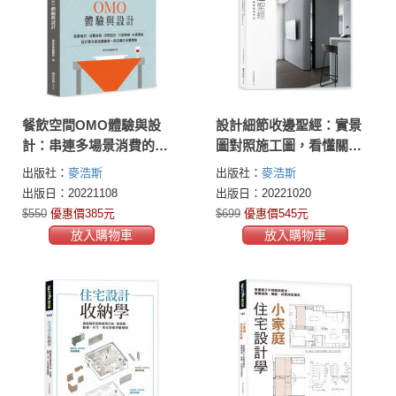
餐飲空間OMO體驗與設
設計細節收邊聖經：實景
計：串連多場景消費的餐
圖對照施工圖，看懂關鍵
飲企劃與設計攻略
做法，創造質感作品
出版社：
麥浩斯
出版社：
麥浩斯
出版日：20221108
出版日：20221020
$550
優惠價385元
$699
優惠價545元
放入購物車
放入購物車