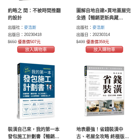
約略之 間：不被時間推翻
圖解自地自建×買地蓋屋完
的設計
全通【暢銷更新典藏
版】：掌握10大關鍵步
出版社：
麥浩斯
出版社：
麥浩斯
驟，教你買對地、蓋好
出版日：20230418
出版日：20230314
房，規劃、施工、資金、
$650
優惠價507元
$499
優惠價359元
法規問題一次解決
放入購物車
放入購物車
裝潢自己來，我的第一本
地表最強！省錢裝潢中
發包施工計劃書【暢銷更
古、老屋全攻略 終極版