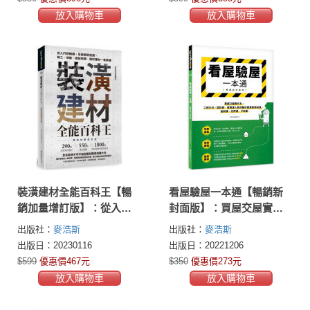
放入購物車
放入購物車
裝潢建材全能百科王【暢
看屋驗屋一本通【暢銷新
銷加量增訂版】：從入門
封面版】：買屋交屋實作
到精通，全面解答挑選、
本，工班主任、設計師、
出版社：
麥浩斯
出版社：
麥浩斯
施工、保養、搭配問題，
買房達人教你驗好屋買對
出版日：20230116
出版日：20221206
選好建材一看就懂
房秘訣，省裝潢、住舒
$599
優惠價467元
$350
優惠價273元
適、不吃虧
放入購物車
放入購物車