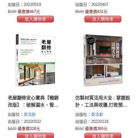
精準掌控工地現場眉角
出版日：20220519
出版日：20220407
$599
優惠價467元
$599
優惠價431元
放入購物車
放入購物車
老屋翻修安心寶典【暢銷
仿製材質活用大全 : 掌握設
改版】：破解漏水、管
計、工法與收邊,打敗預算
線、結構、設備關鍵痛
創造效果最大值
出版社：
麥浩斯
出版社：
麥浩斯
點，放心住一輩子
出版日：20220322
出版日：20220118
$420
優惠價328元
$550
優惠價385元
放入購物車
放入購物車