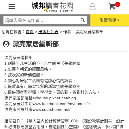
0
限量預購
您現在位置：
首頁
>
出版社列表
> 作者：漂亮家居編輯部
漂亮家居編輯部
漂亮家居編輯部
1.創造平凡生活的不平凡空間生活美學經驗。
2.生產有朝氣的版面風格。
3.鼓吹家的新價值觀。
4.關心對居家生活懷有健康心情的讀者。
5.追蹤具有可學習特質的新穎空間美學案例。
6.提供讀者看得懂、學得會、買的到、省到錢的方法。
漂亮家居部落格exhouse.pixnet.net/blog
漂亮家居好生活www.facebook.com/myhomelife
漂亮家居設計家www.searchome.net/
相關著作：《華人室內設計經營智庫100》《陳設軟裝計劃書：設計
師必備軟硬裝整合思維，創造個性化空間》《這樣裝潢，多少錢?搞