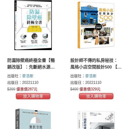
防漏除壁癌終極全書【暢
設計師不傳的私房秘技：
銷改版】：先斷絕水源，
風格小店空間設計500 【暢
再確實做好防水，成因、
銷新封面版】
出版社：
麥浩斯
出版社：
麥浩斯
工法、材料、價格全部有
出版日：20221110
出版日：20221110
解
$399
優惠價287元
$499
優惠價329元
放入購物車
放入購物車