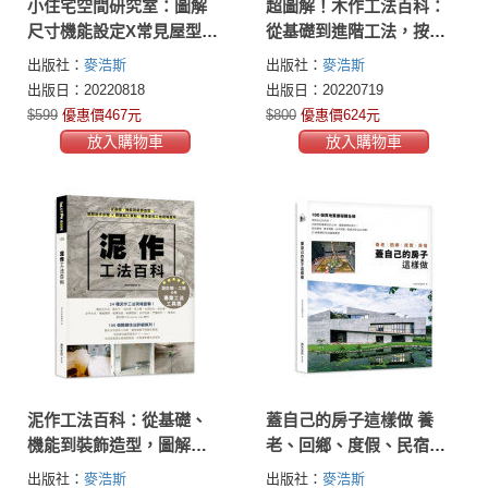
小住宅空間研究室：圖解
超圖解！木作工法百科：
尺寸機能設定X常見屋型格
從基礎到進階工法，按流
局規劃技巧，提升小宅設
程照步驟逐一拆解，施作
出版社：
麥浩斯
出版社：
麥浩斯
計力
要點×監工細節×設計一次
出版日：20220818
出版日：20220719
到位
$599
優惠價467元
$800
優惠價624元
放入購物車
放入購物車
泥作工法百科：從基礎、
蓋自己的房子這樣做 養
機能到裝飾造型，圖解施
老、回鄉、度假、民宿：
作步驟╳關鍵監工要點，
100個買地蓋屋疑難全解
出版社：
麥浩斯
出版社：
麥浩斯