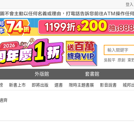
登入
吳毅平
原創
東
原創
Rewire
外版館
套書館
榜
新書上市
即將出版
選書
限時主題書展
影音說書
城邦
適齊