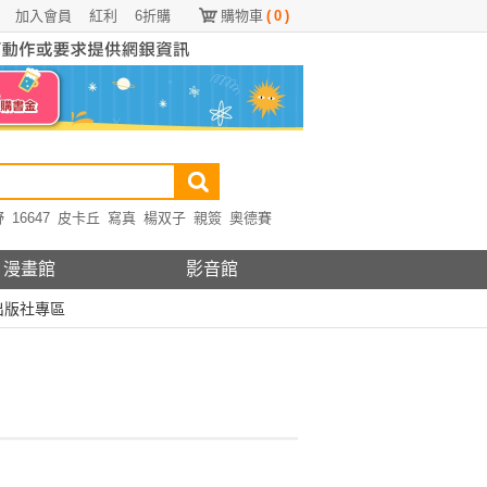
加入會員
紅利
6折購
購物車
(
0
)
野
16647
皮卡丘
寫真
楊双子
親簽
奧德賽
漫畫館
影音館
出版社專區