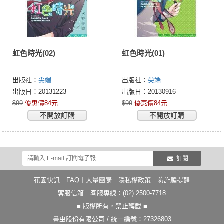
虹色時光(02)
虹色時光(01)
出版社：
尖端
出版社：
尖端
出版日：20131223
出版日：20130916
$99
優惠價84元
$99
優惠價84元
不開放訂購
不開放訂購
訂閱
花園快訊
︱
FAQ
︱
大量團購
︱
隱私權政策
︱
防詐騙提醒
客服信箱
︱客服專線：(02) 2500-7718
■ 版權所有，禁止轉載 ■
書虫股份有限公司 / 統一編號：27326803