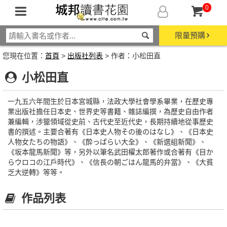
0
限量預購
您現在位置：
首頁
>
出版社列表
> 作者：小松田直
小松田直
一九五六年間生於日本宮城縣，法政大學社會學系畢業，在歷史專
業出版社擔任日本史、世界史等書籍、雜誌編撰，為歷史自由作者
兼編輯，涉獵領域從史前、古代史至近代史，長期持續地從事歷史
書的撰述。主要合著有《日本史人物その後のはなし》、《日本史
人物女たちの物語》、《酔っぱらい大全》、《新選組新聞》、
《坂本龍馬新聞》等，另外以筆名武田櫂太郎著作或合著有《目か
らウロコの江戶時代》、《信長の朝ごはん龍馬的弁當》、《大貧
乏大逆轉》等等。
作品列表