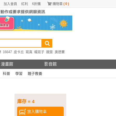
加入會員
紅利
6折購
購物車
(
0
)
野
16647
皮卡丘
寫真
楊双子
親簽
奧德賽
漫畫館
影音館
科普
學習
親子教養
庫存 = 4
放入購物車