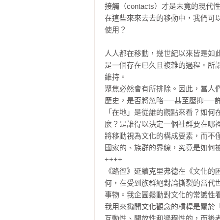
接觸（contacts）才是未竟的現代
在這些來來去去的移動中，我們可
使用？

人人都在移動，幾世紀以來皆是如
是一個存在已久且複雜的過程。所
維持。

聚焦必然會有所排除。因此，當人
歷史，是否將忽略──甚至壓抑──
「在地」是從誰的觀點來看？如何
麼？是誰得以決定一個社群要在哪
將移動視為文化的構成要素，而不僅
國家的、族群的界線，究竟是如何被
++++

《路徑》延續克里弗德在《文化的
何，在受到族群絕對論撕裂的當代
事物。我企圖鬆動對文化的常識性看法，聚焦
我用來撬開文化觀念的槓桿是關於『書寫
互動性、開放性和過程性的，而後