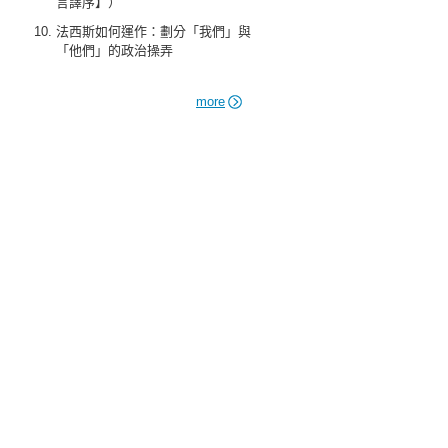
言譯序】）
法西斯如何運作：劃分「我們」與
「他們」的政治操弄
more