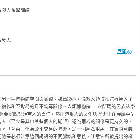
竟之業〉

與人類學訓練

》是一系列持續的反思，以及對時代變遷的回應。

在世界主義與全球現代性的過程中所涉及有關現代跨國活動、殖民
，並且透過實用主義手段與全球化勢力，周旋於各種不同的資本主
反思

展開
 Culture）中「部分眞實」觀點，提出「諸多歷史」（histories）
—在《文化的困境》裡反駁文化「非存即亡」的有機論述；在《路
復返》裡賦予「偶然性銜接」的歷史辯證。

是一個從「殖民壓迫」朝向「解放獨立」的簡單過程，而是在「殖
關係中的各式接觸、交換、抵抗和衝突。在這種民族誌現實主義之


日檀香山

運動與博物館收藏正義，有賴於殖民歷史與後殖民原民主張的彼此
論另一種博物館空間與實踐。該章顯示，倫敦人類博物館被捲入了
在複雜和不對稱的且不均等關係。人類博物館──它所屬的民族誌學
德以路徑軌跡對比根系定著。透過旅行與接觸的情境，文化書寫者
─想要擺脫對維吉人的責任，然而這群人的文化與歷史正在展廳中呈
是對於古典田野工作中整體脈絡的破除與再連結，另一方面則是揭
吉人（至少是其中某些個人的期望）認為兩者的關係是更持久的，
化的特質。克里弗德曾在演說中認為自己是「歷史實在論者」，我
解。「互惠」作為公平交易的準繩，是一個翻譯用語，其實際意義
息也許更像是葛茲所說的「後事實追尋」：在歷史之後，田野中的
們總是必須注意這個詞語的不同脈絡和意義，注意它所被提出的權