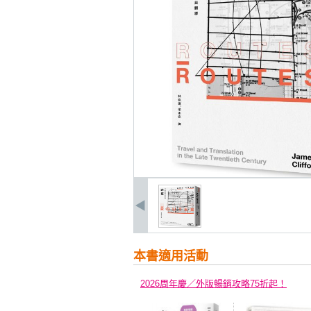
本書適用活動
2026周年慶／外版暢銷攻略75折起！