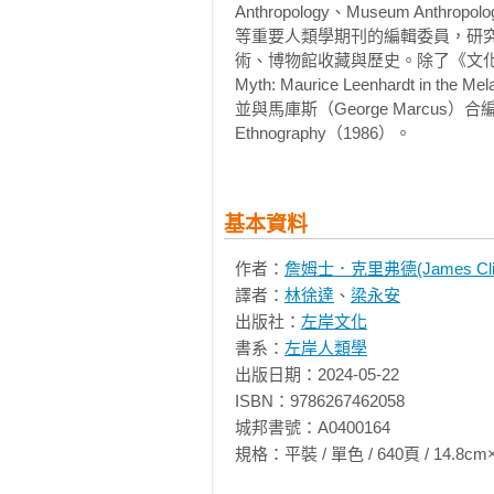
Anthropology、Museum Anthropology
中，數十根雕刻過的樹幹和石頭錯
等重要人類學期刊的編輯委員，研
而且為免受到雨水侵蝕，現在還用
術、博物館收藏與歷史。除了《文化的
魚和長喙鳥。一張傳單告訴參觀者
Myth: Maurice Leenhardt in the 
容有往來新幾內亞的旅費一萬美元
並與馬庫斯（George Marcus）合編Writing 
每人二十五美元的零用金。一年後
Ethnography（1986）。
並裝設石雕，土墩與植栽完全依照新幾
house），其他彩繪鮮豔或經過精
在「新幾內亞雕刻花園」，互動過
基本資料
到西方博物館、動物園和萬國博覽
展示，他們被呈現為工作中的「藝
作者：
詹姆士．克里弗德(James Cliff
這與計畫的精神背道而馳，因為計
譯者：
林徐達
、
梁永安
旅行中的藝術家追尋了自己的冒險
出版社：
左岸文化
區的族人保持聯繫。他們在史丹佛
書系：
左岸人類學
撒冷學院（Esalen Institut
出版日期：2024-05-22

（WO’SE African Commu
ISBN：9786267462058

訪和重訪的計畫。一位經常到此一
城邦書號：A0400164

白人的上流社區裡。」一位雕刻家
規格：平裝 / 單色 / 640頁 / 14.8cm×21cm 
們食物」（Koh 1994:2B）。
