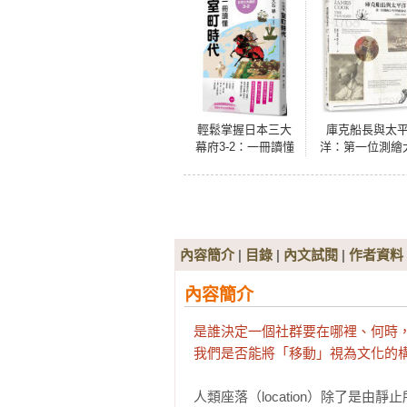
輕鬆掌握日本三大
庫克船長與太
幕府3-2：一冊讀懂
洋：第一位測繪
室町時代
平洋的航海家
1768-1780
內容簡介
|
目錄
|
內文試閱
|
作者資料
內容簡介
是誰決定一個社群要在哪裡、何時，
我們是否能將「移動」視為文化的
人類座落（location）除了是由靜止