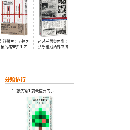
監獄醫生：圍牆之
超越戒嚴與內亂：
後的痛苦與生死
法學權威給韓國與
亞洲的12·3戒嚴周
年啟示錄
分類排行
想法誕生前最重要的事