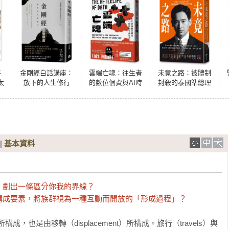
平
金剛經白話講座：
雲端亡魂：往生者
未竟之路：被體制
太
放下的人生修行
的數位個資與AI時
封殺的泰國準總理
，
代的生命思考
皮塔，點燃一個世
代的民主之戰
|
基本資料
劃出一條區分你我的界線？

構成要素，將族群視為一種互動而開放的「形成過程」？
所構成，也是由移轉（displacement）所構成。旅行（travels）與