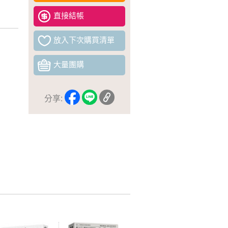
直接結帳
放入下次購買清單
大量團購
分享: