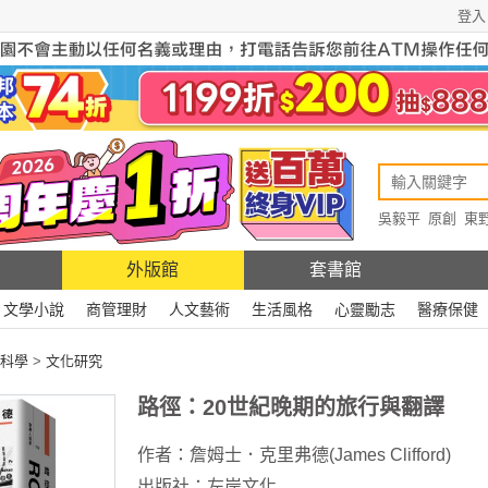
登入
吳毅平
原創
東
原創
Rewire
外版館
套書館
文學小說
商管理財
人文藝術
生活風格
心靈勵志
醫療保健
科學
>
文化研究
路徑：20世紀晚期的旅行與翻譯
作者：
詹姆士．克里弗德(James Clifford)
出版社：
左岸文化