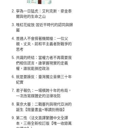
寧為一日猛虎：艾利克斯．麥金泰
爾與他的生命之山
唯紅花綻放:習近平時代的認同與歸
屬
普通人不會揹著機關槍：一位父
親、丈夫、前和平主義者對戰爭的
思考
共識的終結：當權力者不再需要我
們相信謊言，誰掌握現實的定義
權，誰就能操控政治
就是要躁反：臺灣獨立音樂三十年
紀實
君子報仇：一場橫跨十年的布局，
一次改寫媒體史的法律攻防
東京大審：二戰審判與現代亞洲的
誕生【限量書盒+導讀別冊版】
第二性（法文直譯繁體中文全譯
本，三冊全新校訂版【唯一收錄萬