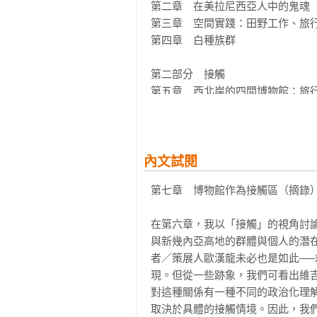
驗、結構與可能性。」──〈序：未
第二章　在美拉尼西亞人中的鬼魂

==========

第三章　空間實踐：田野工作、旅行
【人類學反思三部曲】

第四章　白種族群

《文化的困境》、《路徑》、《復返
這三部作品試圖討論當代原民社群
第二部分　接觸

經驗、政治記憶與文化身分等議題
第五章　西北岸的四間博物館：旅行
義和特定的國家霸權。

第六章　天堂

克里弗德延續《書寫文化》（Writing
第七章　博物館作為接觸區

作為貫穿整個三部曲的核心思想—
第八章　帕倫克日誌

徑》裡闡述羅斯堡的諸多過往；在《
內文試閱
因此，當代的原民文化復振從來不
第三部分　諸多未來

民／解殖／後殖民」轉換的不確定
第七章　博物館作為接觸區（摘錄）
第九章　公羊年：一九九一年二月二
下，我們終會領悟到原民文物復返
第十章　離散

協商與合作。

在第六章，我以「接觸」的視角討
第十一章　移民

與新幾內亞高地的群體與個人的潛
第十二章　羅斯堡的沉思

在不斷移動的反思並置中，克里弗
者／策展人歐漢龍未必也是如此─
召喚行走於路途上的翻譯，一方面
現。但從一些跡象，我們可看出維
各章來源

示異質現代性的多點交會與非本土
對這種關係有一種不同的政治化理
參考書目

們可以說《路徑》一書所傳遞的訊
取決於具體的接觸情境。因此，我
注釋
