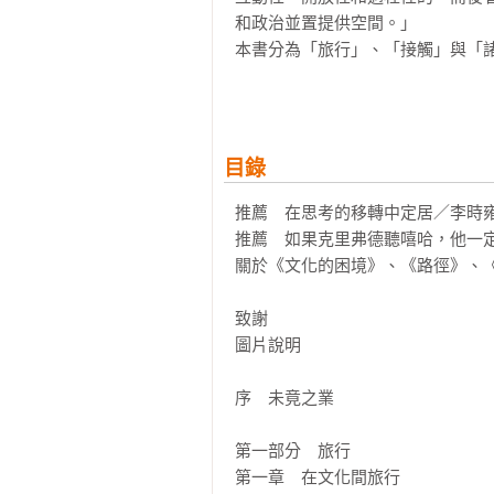
和政治並置提供空間。」

本書分為「旅行」、「接觸」與「
作，克里弗德將田野工作視為一項
動（embodied activity
徑。第二部分「接觸」談的是博物
和不同社群利益的接觸區。那麼，
目錄
的參與？第三部分「諸多未來」考察了
持聯繫之際，又能同時履踐非絕對
推薦　在思考的移轉中定居／李時雍
義的史前史」，跨國旅行和接觸——
推薦　如果克里弗德聽嘻哈，他一定
然後，當歷史現實被理解為一連串
關於《文化的困境》、《路徑》、《
故事。

++++

致謝

「我並不認為任何人會永遠被他的
圖片說明

姓、性別與性向、環境與歷史等的
擇或被迫接受的家園，而是作為世
序　未竟之業

任何關於一致性或普世性價值的新舊
這些文章是一點點開端，試圖追溯
第一部分　旅行

受迫。本書關切在移轉中所銜接的
第一章　在文化間旅行
