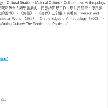
、Cultural Studies、Material Culture、Collaborative Anthropology
落在樹木之間。木雕周圍有纜繩環繞（因為其中一座被偷走了），
究觀點包含人類學發展史、民族誌田野工作、原住民研究、原民藝
透明塑膠布覆蓋。人們在園內閒逛，把塑膠布撥開觀看被罩著的鱷
困境》、《路徑》、《復返》三部曲，尚著有：Person and 
，這個造景計畫仍需籌募四萬美元以供布置和造景。建議贊助的內
Melanesian World（1982）、On the Edges of Anthropology（2003），
、二百五十美元購買蕨類植物、一百美元購買聚光燈，以及藝術家
Culture: The Poetics and Politics of 
，就在我撰寫這本書的同時，花園已經成形了。有志工打造水泥柱
內亞的風格設計。最高的水泥柱形成了一座「祖靈屋」（spirit 
美雕刻的木柱以及木鼓錯落於樹叢間。

程與「文化」或「藝術」的生產和收藏一樣重要。雖然把異地者帶
會的做法歷史悠久，史丹佛大學校園中的雕刻家卻沒有被當成標本
術家」，不是「在地者」。大家當然可以將他們看成異國風情，但
ord)
畫本身便是想要邀請民眾透過贊助或親身參與打造這座花園。這群
，獲得聲望、吸取新知和享受樂趣，同時又透過電話與塞皮克河地
周圍各種不同的社群中結交許多朋友。他們被帶到迪士尼樂園和伊
e），受到當地的消防隊員和奧克蘭市（Oakland）的烏思非裔社群教會
nity Church）的款待。他們要離開時有數百人前往機場送行，也已經有了回
校園小樹林參觀的人說：「這裡就像是一項奇蹟，從太空掉進純種
說：「所有來到這裡的人都是好人。大家很高興見到我們，帶給我
               