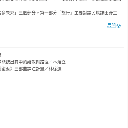
諸多未來」三個部分。第一部分「旅行」主要討論民族誌田野工
旅行實踐，突顯了在被歷史地、政治地定義的地點中進行的具身活
展開
）。這種世俗的強調有助於開拓當前的可能性，擴展並複雜化民族誌研究的路
館──博物館不單純是一種西方機構的延伸，而是一個不同文化願景
在全球博物館蓬勃發展的當下，我們可以如何看待並期待更多樣性
「離散」（diaspora）的當代銜接，考察了如何在與多個地方保
主義的公民身分形式。各式各樣的離散史被重構為一種「後殖民主


人、物和媒體的旅行和接觸——並不指向單一的歷史方向。

能聽出其中的離散與路徑／林浩立

未竟的遭逢，或許我們可以試圖定位自己，講述一則關於移動的新
復返》三部曲譯注計畫／林徐達

『身分』固定住，但也沒有人可以擺脫他的種族與文化、階級與種
特定結構。我理解這些以及其他交叉影響的決定因素，不是作為選
界旅行的場域，是困難的遭逢與對話的機緣。由此而來的推論是，
觀點，都沒有辦法解開文化政治的難題。只有更多的翻譯。

人們旅行的新、舊地圖和歷史，而其中被賦予了不同程度的權力或
人類差異性，關切在愈來愈連結但非同質的世界中，糾纏的文化經