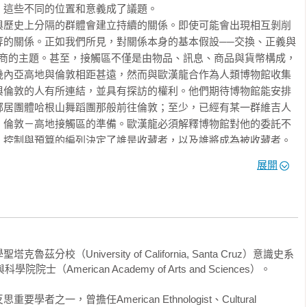
露的多重真實，比起深埋地底只能匯聚的根系，多了許多系譜與處
這些不同的位置和意義成了議題。

了我們走向離散而旅行的諸多世界，也在接觸和翻譯中發現對照諸
與歷史上分隔的群體會建立持續的關係。即使可能會出現相互剝削
東華大學族群關係與文化學系副教授兼系主任

等的關係。正如我們所見，對關係本身的基本假設──交換、正義與
協商的主題。甚至，接觸區不僅是由物品、訊息、商品與貨幣構成，
的限制，今日的我們應該可以體會旅遊、遭逢、流浪以及「交會時互放
幾內亞高地與倫敦相距甚遠，然而與歐漢龍合作為人類博物館收集
7年，人類學者詹姆士・克里弗德已敏銳地體會這點。在《路徑》這
與倫敦的人有所連結，並具有探訪的權利。他們期待博物館能安排
的迷思，提出以移動為基調的人文社會科學。這本書同時也是克里
鄰居團體哈根山舞蹈團那般前往倫敦；至少，已經有某一群維吉人
以充滿哲思、內省與詼諧的筆觸，他為李維史陀著名的「我恨旅
」倫敦－高地接觸區的準備。歐漢龍必須解釋博物館對他的委託不
。──洪廣冀，國立台灣大學地理環境資源系副教授
控制與預算的編列決定了誰是收藏者，以及誰將成為被收藏者。

很遙遠，然而近來它也成為非常不同的接觸關係現場。大約十二位
展開
流域的雕刻家，最近來到加州的帕羅奧圖市（Palo Alto）旅行，他們到大
。該專案由人類學學生梅森負責統籌，依靠小額捐款和贊助維持運
學後，即在校園中樹木繁茂的一角開始工作。一九九四年整個夏
內華達州找來一種軟石（soft stone），把它們雕塑成與動物纏
。他們的工作場所就是一個開放式的空間，人來人往，到了星期五
（University of California, Santa Cruz）意識史系
烤肉、臉部彩繪、鼓聲與舞蹈。這群新幾內亞的藝術家將他們的設
（American Academy of Arts and Sciences）。

帕羅奧多市民，慢慢地，愈來愈多人每週都會在此駐足，動手做藝
之一，曾擔任American Ethnologist、Cultural 
，這群藝術家已經回到塞皮克河地區，而在「新幾內亞雕刻花園」