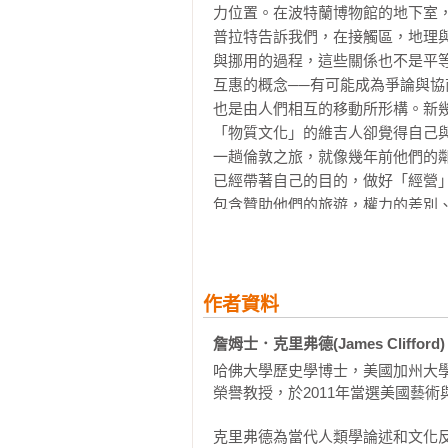
文化工作者透過爬梳各式軌跡所揭
力位置。在波特蘭博物館的地下室，
譯名對照
境的能動性。正因如此，路徑提供
普拉特告訴我們，在接觸區，地理
多過往的可能性。──李宜澤，國立
與挪用的過程，這些關係也不是平
互惠的概念──有可能成為爭論與
歷經三年Covid-19對人身行動
也是由人們相互的移動所形構。新
的光亮」是多麼地可貴。早在199
「物質文化」的維吉人卻覺得自己
本書中，他點出人們對於「扎根」
一趟倫敦之旅，就像幾年前他們的
弗德遊走於各場域與學科的遊記。
已經帶著自己的目的，做好「經營
行，我恨探險家」提出了新的詮釋
包含贊助他們的旅遊，權力的差別、
史丹佛大學和新幾內亞的距離也是
來自塞皮克河（Sepik River）
學校園中雕刻、設置一個雕刻花園
作。而這群雕刻家們到達史丹佛大
作者資料
天，他們從新幾內亞運來大樹幹，並從
詹姆士．克里弗德(James Clifford)
繞的人物形象，設計相當令人驚艷
哈佛大學歷史學博士，美國加州大學聖塔克魯茲分校
的晚上，工地便成了派對現場，有
榮譽教授，於2011年當選美國藝術與科學院院士
計概念傳授予那些對此感到興趣的
術，與他們同歡。

克里弗德為當代人類學論述和文化反思重要學者
當我在一九九四年秋天抵達史丹佛