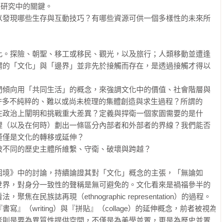
性研究中的關鍵。

以發現哪些生存與互動技巧？有哪些資源可供一個多樣性的未來所
此。探險、朝聖、移工或移民、觀光，以及旅行；人類移動並遭逢
謂的「文化」與「邊界」並非先於接觸而存在，是透過接觸才得以
們傾向用「共同生活」的概念，來強調文化中的價值、社會階層與
許多不純粹的、難以或尚未梳理的集體創造與求生過程？所謂的
在政治上闡明和挑戰重大差異？定義與捍衛一個家園需要的是什
裡（以及在何時）劃出一條區分內部者和外部者的界線？我們能否
僅是文化的轉移或延伸？

不同的歷史主體所維繫、守衛、破壞與跨越？

困境》中的討論，持續論證其對「文化」概念的主張，「無論如
世界，對身分一致性的聲稱是無可避免的。文化看來是禍福參半的
在民族誌再現（ethnographic representation）的過程。
』（writing）與『拼貼』（collage）的延伸概念，前者被視為
者則是要為異質性提供空間，不僅是為美學並置，更是為歷史並置