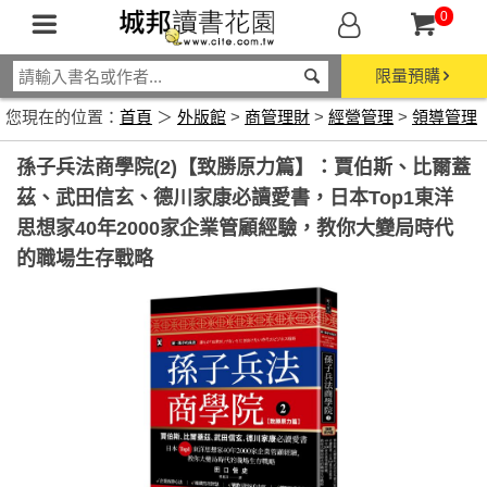
0
限量預購
您現在的位置：
首頁
＞
外版館
>
商管理財
>
經營管理
>
領導管理
孫子兵法商學院(2)【致勝原力篇】：賈伯斯、比爾蓋
茲、武田信玄、德川家康必讀愛書，日本Top1東洋
思想家40年2000家企業管顧經驗，教你大變局時代
的職場生存戰略