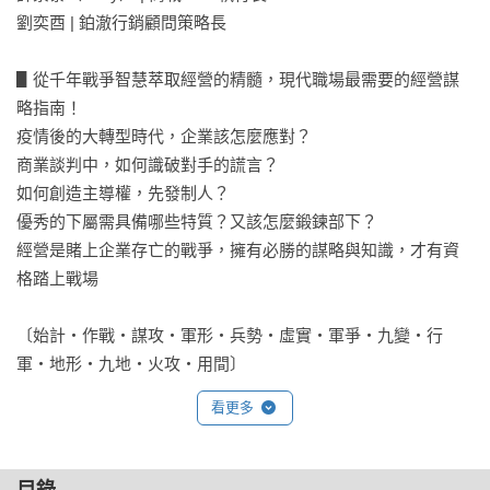
劉奕酉 | 鉑澈行銷顧問策略長

▋從千年戰爭智慧萃取經營的精髓，現代職場最需要的經營謀
略指南！

疫情後的大轉型時代，企業該怎麼應對？

商業談判中，如何識破對手的謊言？

如何創造主導權，先發制人？

優秀的下屬需具備哪些特質？又該怎麼鍛鍊部下？

經營是賭上企業存亡的戰爭，擁有必勝的謀略與知識，才有資
格踏上戰場

〔始計・作戰・謀攻・軍形・兵勢・虛實・軍爭・九變・行
軍・地形・九地・火攻・用間〕

十三篇╳三十九個經營戰略

看更多
教你最關鍵的致勝思維

✔️洞悉商場上存活的重要法則  ✔️明察商業失敗的共通原因

▋不戰而屈人之兵，善之善者也
