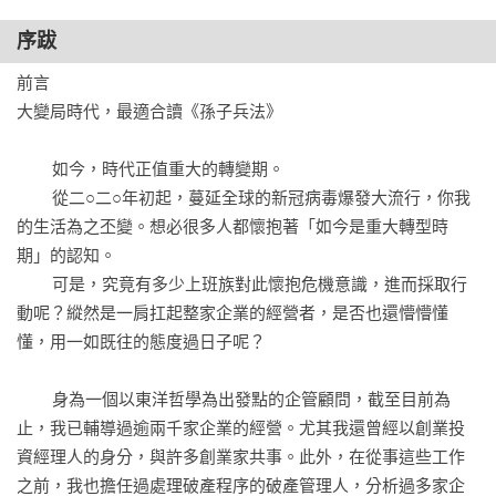
    經營戰略16鍛鍊部屬的最佳方式，是引導他們主動挑戰	

序跋
    經營戰略17預想「我的機會是什麼？」把握機會，集中火力
前言

出擊	

大變局時代，最適合讀《孫子兵法》

    經營戰略18景氣衰退時，正是整頓公司內部的好時機	

	如今，時代正值重大的轉變期。

第六章

	從二○二○年初起，蔓延全球的新冠病毒爆發大流行，你我
    經營戰略19主動創造「主導權」，先發制人	

的生活為之丕變。想必很多人都懷抱著「如今是重大轉型時
    經營戰略20凡事有「備案」，才能鞏固主導地位	

期」的認知。

    經營戰略21讓對手看不清你的實際樣貌，才是最強大的狀態	

	可是，究竟有多少上班族對此懷抱危機意識，進而採取行
動呢？縱然是一肩扛起整家企業的經營者，是否也還懵懵懂
第七章

懂，用一如既往的態度過日子呢？

    經營戰略22艱困的時期，更要扭轉逆境為正向助力	

    經營戰略23偽裝成弱小的存在，降低敵軍的戒心	

	身為一個以東洋哲學為出發點的企管顧問，截至目前為
    經營戰略24規劃長期策略，避開對自己不利的情境	

止，我已輔導過逾兩千家企業的經營。尤其我還曾經以創業投
資經理人的身分，與許多創業家共事。此外，在從事這些工作
第八章

之前，我也擔任過處理破產程序的破產管理人，分析過多家企
    經營戰略25商場上的五個大忌	
