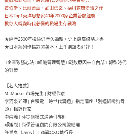
從戰場到商場，跨越時代及國界的睿智經典

賈伯斯、比爾蓋茲、武田信玄、德川家康愛讀之作

日本Top1東洋思想家40年2000家企業管顧經驗

教你大轉變時代必懂的職場生存戰略
★經歷2500年檢驗仍歷久彌新，史上最高謀略之書

★日本系列作暢銷30萬本，上千則讀者好評！

企業致勝心法 組織管理智慧 戰敗原因來自內部 轉型時代
的對策

【名人推薦】

Mr.Market 市場先生 | 財經作家 

李河泉老師 | 台積電「跨世代溝通」指定講座「別逼貓啃狗骨
頭」暢銷作家 

李崇義 | 薩提爾模式溝通引導師 

郝旭烈 | 尚學管理顧問有限公司總經理

許景泰（Jerry） | 商戰CXO執行長 
