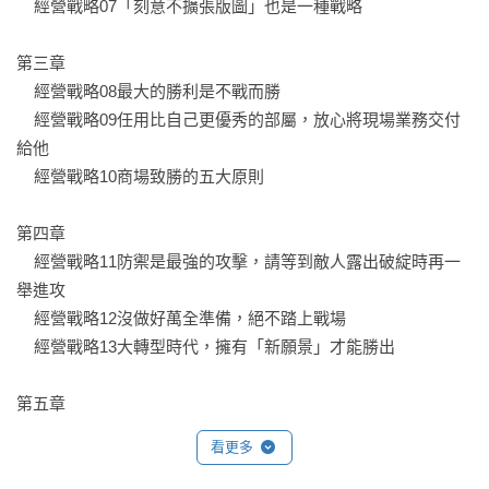
    經營戰略07「刻意不擴張版圖」也是一種戰略	

第三章

    經營戰略08最大的勝利是不戰而勝	

    經營戰略09任用比自己更優秀的部屬，放心將現場業務交付
給他	

    經營戰略10商場致勝的五大原則	

第四章

    經營戰略11防禦是最強的攻擊，請等到敵人露出破綻時再一
舉進攻	

    經營戰略12沒做好萬全準備，絕不踏上戰場	

    經營戰略13大轉型時代，擁有「新願景」才能勝出	

第五章

    經營戰略14分散戰力，先從局部取勝	

看更多
    經營戰略15基本戰略與應變能力兼備，變換招式削弱對手精
力	
