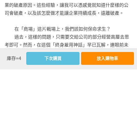
業的破產原因。這些經驗，讓我可以憑感覺就知道什麼樣的公
    經營戰略26應變意外狀況的關鍵，在於「從現場的角度出
司會破產，以及該怎麼做才能讓企業持續成長，遠離破產。

發」

    經營戰略27最全面的準備，是同時考量成功與失敗的情況	

	在「商場」這片戰場上，我們該如何保命求生？

	過去，這樣的問題，只需要交給公司的部分經營高層去思
第九章

考即可。然而，在這個「終身雇用神話」早已瓦解，連眼前未
    經營戰略28組織管理和人才培養，與打倒競爭對手一樣重要	

來都難以預知的動盪時代，不論您是不是剛出社會第一年的新
    經營戰略29成功時把握人脈，平順時勇於挑戰，困境來臨前
庫存=4
下次購買
放入購物車
鮮人，每個上班族都應該懷抱經營管理的意識，才能生存下
預想解決方案	

去。

    經營戰略30透過重新創業帶來成長期，不斷為事業創造新高
	即使是在知名的大企業任職，也必須當作自己是和公司簽
峰	

下委任合約的自營業者，不能老是抱持「公司會照顧我」的心
    經營戰略31從創業到開拓新時代，關鍵就在複合式思考	

態，否則很難在公司裡服務好幾年，甚至是好幾十年。

第十章	

	近來，我有越來越多機會和新生代創業家分享，該如何在
    經營戰略32戰敗的原因在組織內部，從六個面向檢視經營管
現今的商業環境下求生。儘管本書的主題圍繞著「該如何經營
理漏洞	

企業」，但我期盼各位都能多多參考本書內容，以「經營觀
    經營戰略33「用心付出」的主管能肯定敢於反抗的部屬，並
點」以及「創業家精神」面對工作。

且落實適才適所	

看更多