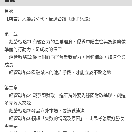
目錄
透過公關宣傳展現實力與氣勢，促使對手主動放棄或選擇談
目次

判，實現不戰而勝，將我方損失降到最低。

【前言】大變局時代，最適合讀《孫子兵法》

▋勝兵先勝而後求戰，敗兵先戰而後求勝

第一章

不敗的戰法，是事先做好萬全的準備，營造「彷彿勝券在握」
    經營戰略01 有號召力的企業理念、優秀中階主管與為趨勢做
的狀態，才踏上戰場。

準備的行動力，是成功的保證	

    經營戰略02 從七個面向了解敵我實力，固強補弱，加速企業
▋不盡知用兵之害者，則不能盡知用兵之利也

成長	

思考局勢的利害兩面，了解自己的不利之處，才能擬定有利的
    經營戰略03看破敵人的詭詐手段，才能立於不敗之地	

策略。

第二章

▋鷙鳥之疾，至於毀折者，節也

    經營戰略04 戰爭即財政，進軍海外要先穩固財政基礎，創造
具體想像「我的機會是什麼」並累積實力，關鍵時刻來臨時，
多元收入來源	

才能集中火力一舉致勝。
    經營戰略05發展海外市場，要速戰速決	

    經營戰略06預想「失敗的情況及原因」，比思考怎麼打勝仗
更重要	
