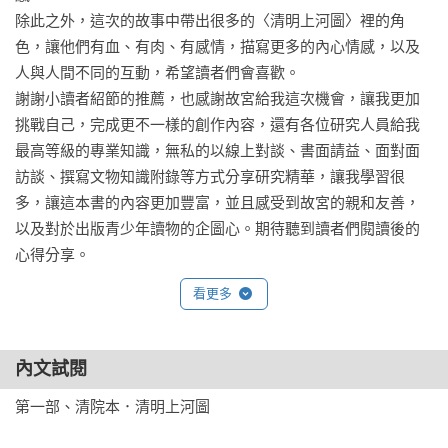
《仙靈傳奇6：鏡道》（完結篇）

除此之外，這次的故事中帶出很多的〈清明上河圖〉裡的角
《仙靈傳奇之古物奇探：祝由師》（上）（下）

色，讓他們有血、有肉、有感情，描寫更多的內心情感，以及
人與人間不同的互動，希望讀者們會喜歡。

【少年天下】系列簡介

謝謝小讀者紹節的推薦，也感謝故宮給我這次機會，讓我更加
1. 專屬國中生，給10-15歲「輕」少年的閱讀提案。

挑戰自己，完成更不一樣的創作內容，還有各位研究人員給我
2. 夠酷而不幼稚，能吸引少年的包裝和題材。

最高等級的專業知識，無私的以線上對談、書面請益、面對面
3. 以少年為本位，提供邁向成長的關鍵字。

訪談、撰寫文物知識附錄等方式分享研究精華，讓我學習很
4. 有深度但無難度，得以思辨的優質文本。

多，讓這本書的內容更加豐富，並且感受到故宮的親和友善，
以及對於出版青少年讀物的企圖心。期待聽到讀者們閱讀後的
◎本書關鍵字：國立故宮博物院、清院本．清明上河圖、曾姬
心得分享。
壺、紫檀多寶格方匣、玉琮、定窯嬰兒枕、唐詩、古畫、瓷
看更多
器、玉器、青銅器、奇幻冒險、藝術鑑賞

◎無注音，適合10歲以上閱讀

◎十九項議題分類：性別平等、人權、家庭教育、品德、生
內文試閱
命、安全、生涯規劃、閱讀素養

第一部、清院本．清明上河圖

◎學習領域分類：語文、社會、藝術與人文、綜合活動