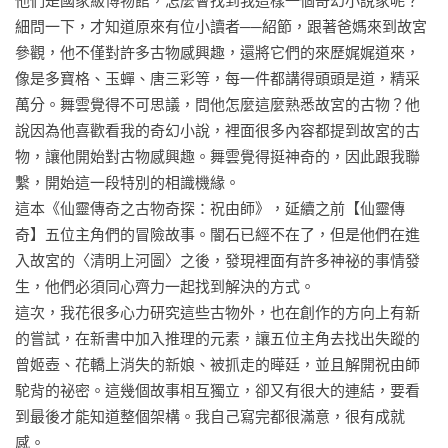
他們是國家級博物館，怎麼會找到我這樣一個奇幻小說家呢？
眾人目睹上了花轎的新嫁娘，落轎時突然消失，剩下一只多寶
細問一下，才知道原來有位小讀者──紹節，跟著爸媽來到故宮
格；

參觀，他不僅對許多古物感興趣，還將它們的來歷娓娓道來，
為了幫助畫中人物追查事件真相，五人流連畫境調查，

像是多寶格、玉蟬、唐三彩等，每一件都講得頭頭是道，精采
卻在過程中數次遇險，更牽扯出一種名為「祝由」的古老醫
萬分。舞雲覺得不可思議，問他怎麼這麼熟悉故宮的古物？他
術，

說因為他喜歡看我的奇幻小說，裡面很多內容都提到故宮的古
最後，就連帶領他們進入畫境的曄廷都不知去向！

物，讓他開始對古物感興趣。舞雲覺得挺神奇的，因此跟我聯
繫，開始這一段特別的相識機緣。

究竟古老的「祝由術」有什麼力量？與這些事件又有何關連？

這本《仙靈傳奇之古物奇探：祝由師》，延續之前【仙靈傳
為什麼原本平靜的畫境，會突然冒出各種波折與紛爭？

奇】五位主角們的冒險故事。闇石已經不在了，但是他們在進
而少了曄廷的四人，是否能夠找出真相，順利回到現實世界？

入故宮的〈清明上河圖〉之後，發現裡面有許多神祕的事情發
生，他們必須同心齊力一起找到解決的方式。

◎【仙靈傳奇】相關作品：

這次，我花很多心力研究這些古物外，也在創作的方向上有新
《仙靈傳奇1：詩魂》

的嘗試，在新書中加入推理的元素，讓五位主角去找出失蹤的
《仙靈傳奇２：詞靈》

曾姬壺、花轎上消失的新娘、被抓走的曄廷，並且解開祝由師
《仙靈傳奇３：畫仙》

駝背的祕密。這幾個故事相互獨立，卻又有很大的連結，要看
《仙靈傳奇４：陶妖》

到最後才能知道整個架構。我自己寫完都很滿意，很有成就
《仙靈傳奇5：玉使》

感。
