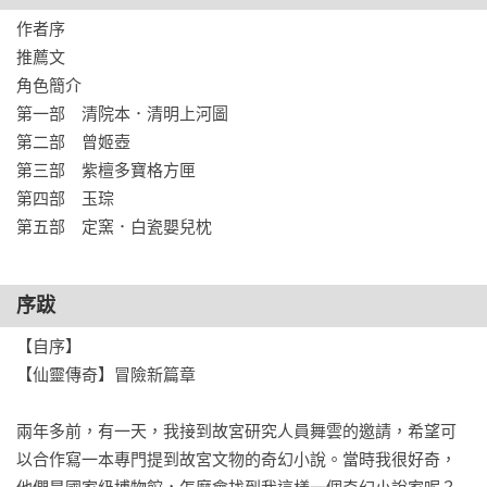
特色2  繼完結篇《鏡道》後開啟推理冒險新篇章，五大弟子穿
作者序

越〈清明上河圖〉攜手解謎，精采可期。

推薦文

特色3  文物選材多元，各篇皆附有故宮研究員的專業賞析及介
角色簡介

紹，宛如一堂堂豐富有趣的藝術鑑賞課。

第一部　清院本．清明上河圖

第二部　曾姬壺

這五名國中生看似平凡，實際上各自擁有強大的法力──

第三部　紫檀多寶格方匣

柳宗元，能穿越詩境，將唸出的詩句化為現實；

第四部　玉琮

莊儀萱，力量與大地相連，施法可掀起漫天沙塵；

第五部　定窯．白瓷嬰兒枕
顧曄廷，在畫境間穿梭自如，摸索出一套獨門劍法；

梁紫珊，吸取玉器的能量，從玉墜召喚朱雀護身；

林亞靖，對銅器有特殊感應，以神祕的手中鏡抗敵。

序跋
經過一場惡戰，他們合力封印了千年闇石，

【自序】

曄廷帶領四個好友穿越到〈清明上河圖〉的畫境裡，

【仙靈傳奇】冒險新篇章

然而，他們還來不及感受汴京街頭的熱鬧繁華，

就被意外捲進了接二連三的離奇事件中。

兩年多前，有一天，我接到故宮研究人員舞雲的邀請，希望可
以合作寫一本專門提到故宮文物的奇幻小說。當時我很好奇，
古董店內珍貴的銅壺不翼而飛，累積的百年商譽將毀於一旦；
