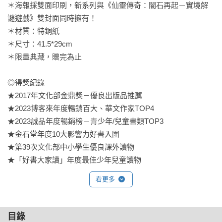
＊海報採雙面印刷，新系列與《仙靈傳奇：闇石再起－實境解
謎遊戲》雙封面同時擁有！

＊材質：特銅紙

＊尺寸：41.5*29cm

＊限量典藏，贈完為止

◎得獎紀錄

★2017年文化部金鼎獎－優良出版品推薦

★2023博客來年度暢銷百大、華文作家TOP4

★2023誠品年度暢銷榜－青少年/兒童書類TOP3

★金石堂年度10大影響力好書入圍

★第39次文化部中小學生優良課外讀物

★「好書大家讀」年度最佳少年兒童讀物

看更多
◎本書3大特色

特色1  國立故宮博物院官方授權，系列暢銷50萬冊、華文必讀
經典【仙靈傳奇】全新子系列作品。

目錄