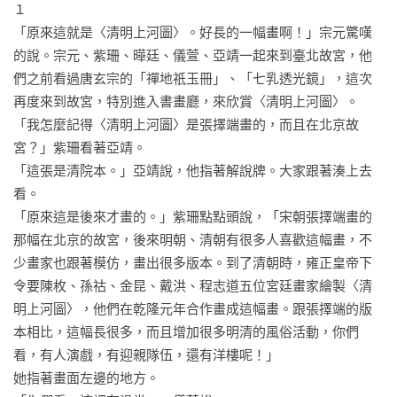
１

「原來這就是〈清明上河圖〉。好長的一幅畫啊！」宗元驚嘆
的說。宗元、紫珊、曄廷、儀萱、亞靖一起來到臺北故宮，他
們之前看過唐玄宗的「禪地祇玉冊」、「七乳透光鏡」，這次
再度來到故宮，特別進入書畫廳，來欣賞〈清明上河圖〉。

「我怎麼記得〈清明上河圖〉是張擇端畫的，而且在北京故
宮？」紫珊看著亞靖。

「這張是清院本。」亞靖說，他指著解說牌。大家跟著湊上去
看。

「原來這是後來才畫的。」紫珊點點頭說，「宋朝張擇端畫的
那幅在北京的故宮，後來明朝、清朝有很多人喜歡這幅畫，不
少畫家也跟著模仿，畫出很多版本。到了清朝時，雍正皇帝下
令要陳枚、孫祜、金昆、戴洪、程志道五位宮廷畫家繪製〈清
明上河圖〉，他們在乾隆元年合作畫成這幅畫。跟張擇端的版
本相比，這幅長很多，而且增加很多明清的風俗活動，你們
看，有人演戲，有迎親隊伍，還有洋樓呢！」

她指著畫面左邊的地方。
