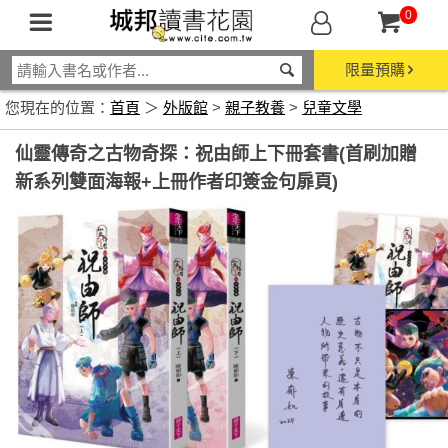
0
限量預購
您現在的位置：
首頁
＞
外版館
>
親子教養
>
兒童文學
仙靈傳奇之古物奇探：祝由師上下冊套書(首刷加贈
新系列雙面海報+上冊作者印簽金句扉頁)