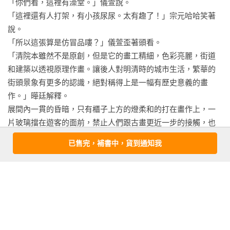
「你們看，這裡有澡堂。」儀萱說。

「這裡還有人打架，有小孩尿尿。太有趣了！」宗元哈哈笑著
說。

「所以這張算是仿冒品嘍？」儀萱歪著頭看。

「清院本雖然不是原創，但是它的畫工精細，色彩亮麗，街道
和建築以透視原理作畫。讓後人對明清時的城市生活，繁華的
街頭景象有更多的認識，絕對稱得上是一幅有歷史意義的畫
作。」曄廷解釋。

展間內一貫的昏暗，只有櫃子上方的燈柔和的打在畫作上，一
片玻璃擋在遊客的面前，禁止人們跟古畫更近一步的接觸，也
隔絕了畫作跟現實兩個世界。

已售完，補書中，貨到通知我
「真想進去看看！能走上虹橋該多好。」紫珊著迷的看著畫。

「對啊，曄廷，難得來這裡，你帶我們進去好不好？」宗元
說。

「現在？展間裡這麼多人，我們忽然不見會造成恐慌的。」曄
廷白了宗元一眼。

「我可以幫忙。之前子洕在我身體裡面，讓我意外學會了一些
巫術，我可以用巫術轉移其他人的目光，我們瞬間消失，沒有