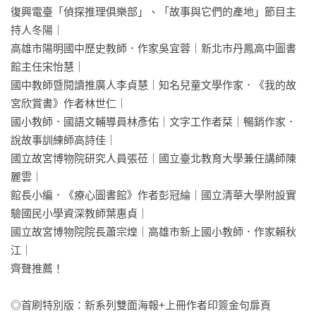
復興電臺「偵探推理俱樂部」、「故事與它們的產地」節目主
持人冬陽｜

高雄市陽明國中歷史教師．作家吳宜蓉｜新北市丹鳳高中圖書
館主任宋怡慧｜

國中教師暨閱讀推廣人李貞慧｜知名兒童文學作家．《我的故
宮欣賞書》作者林世仁｜

國小教師．國語文輔導員林彥佑｜文字工作者栞｜暢銷作家．
說故事訓練師高詩佳｜

國立故宮博物院研究人員張莅｜國立臺北教育大學兼任講師陳
麗雲｜

館長小編．《療心圖書館》作者彭冠綸｜國立清華大學附設實
驗國民小學資深教師葉惠貞｜

國立故宮博物院院長蕭宗煌｜高雄市新上國小教師．作家賴秋
江｜

齊聲推薦！

◎首刷特別版：新系列雙面海報+上冊作者印簽金句扉頁
