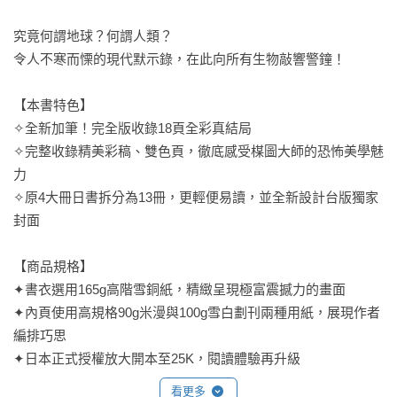
究竟何謂地球？何謂人類？

令人不寒而慄的現代默示錄，在此向所有生物敲響警鐘！

【本書特色】

✧全新加筆！完全版收錄18頁全彩真結局

✧完整收錄精美彩稿、雙色頁，徹底感受楳圖大師的恐怖美學魅
力

✧原4大冊日書拆分為13冊，更輕便易讀，並全新設計台版獨家
封面

【商品規格】

✦書衣選用165g高階雪銅紙，精緻呈現極富震撼力的畫面

✦內頁使用高規格90g米漫與100g雪白劃刊兩種用紙，展現作者
編排巧思

✦日本正式授權放大開本至25K，閱讀體驗再升級

看更多