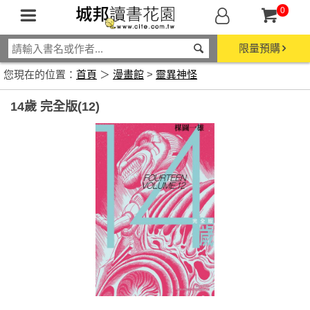
0
限量預購
您現在的位置：
首頁
＞
漫畫館
>
靈異神怪
14歲 完全版(12)