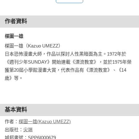
【劇情簡介】

「一切將在14歲終結。」占卜師的神祕預言，為故事揭開了序
幕。

作者資料
未來世界生化科技進步，連人類的食用肉品都可以透過基因工
程生產。某一天，食品生化工廠的雞肉培養槽中，竟然出現了
楳圖一雄 
生命體，其真面目究竟是人還是怪物？同時，綠色嬰兒在全球
楳圖一雄（Kazuo UMEZZ）

各地接連誕生，人類該如何面對這棘手的狀況？
日本恐怖漫畫大師，作品以探討人性黑暗面為主。1972年於
《週刊少年SUNDAY》開始連載《漂流教室》，並於1975年榮
獲第20屆小學館漫畫大賞，代表作品有《漂流教室》、《14
歲》等。
基本資料
作者：
楳圖一雄(Kazuo UMEZZ)
出版社：
尖端
城邦書號：SPP6I000679
