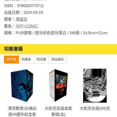
ISBN：9786263774711

出版日期：2024-03-19

譯者：
傅國忠
書系：
SPP-COMIC
規格：PUR膠裝 / 部分彩色部分黑白 / 348頁 / 14
相關書籍
同作者
同書系
同分類
同出版社
漂流教室(尖端出
大蛇完全版盒裝
大蛇完全版(04)完
版45週年紀念套
套組(全)