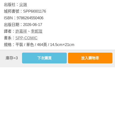
出版社：
尖端
城邦書號：SPP6I001176

ISBN：9786264550406

出版日期：2026-06-17

譯者：
許嘉祥
、
李妮瑄
書系：
SPP-COMIC
規格：平裝 / 單色 / 464頁 / 14.5cm×21cm                
庫存=3
下次購買
放入購物車
相關書籍
同作者
同書系
同分類
同出版社