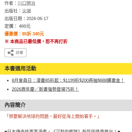
作者：
川口開治
出版社：
尖端
出版日期：2026-06-17
定價： 400元
優惠價：85折 340元
※ 本商品已最低價，恕不再打折
本書適用活動
8月會員日：漫畫85折起；$1199折$200再抽$888購書金！
2026周年慶／新書強勢登場75折！
內容簡介
「想要解決地球的問題，最好從海上開始著手。」
■日本傳奇性軍事漫畫，《沉默的艦隊》新裝版隆重推出！■
