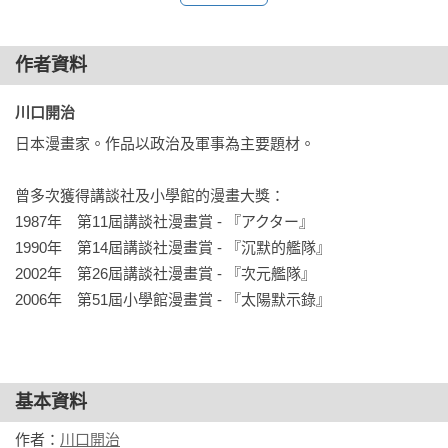
作者資料
川口開治 
日本漫畫家。作品以政治及軍事為主要題材。

曾多次獲得講談社及小學館的漫畫大獎：

1987年　第11屆講談社漫畫賞 - 『アクター』

1990年　第14屆講談社漫畫賞 - 『沉默的艦隊』

2002年　第26屆講談社漫畫賞 - 『次元艦隊』

2006年　第51屆小學館漫畫賞 - 『太陽默示錄』
基本資料
作者：
川口開治