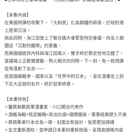
【本集內容】

在美國飛彈的攻擊下，「大和號」化為鋼鐵的碎屑，於紐約港
上逐漸沉沒。

與此同時，海江田登上了聯合國大會緊急特別會議，向全人類
闡述「沉默的艦隊」的意義。

而美國總統貝內特與海江田兩人，雙手終於歷史性地交握了。

當議場上正歡聲雷動、熱火朝天的同時，下一刻，有一枚飛彈
從角落射了出去——

這部描繪戰爭、國家以及「世界中的日本」，並在漫畫史上刻
下巨大足跡的名作，終於迎來終章。

【本書特色】

✧獲獎無數政軍漫畫家．川口開治代表作

✧潛艦海戰×核武戰略×政治計謀×國際關係，軍事經典歷久不衰

✧將兩集單行本合為一冊，封面全新設計，氣勢更加磅礡

✧全文重新潤校，並申請日本素材重新排版，呈現高規格內容
