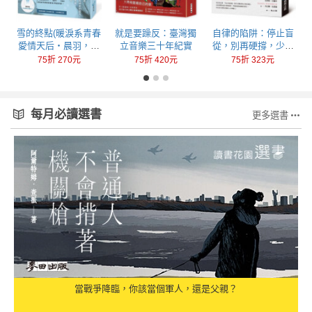
回
雪的終點(暖淚系青春
就是要躁反：臺灣獨
自律的陷阱：停止盲
愛情天后‧晨羽，全
立音樂三十年紀實
從，別再硬撐，少做
新加筆黑暗純愛系列
一點，成就更多
75折 270元
75折 420元
75折 323元
最終曲！)
每月必讀選書
更多選書
當戰爭降臨，你該當個軍人，還是父親？