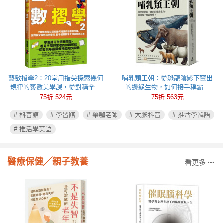
藝數摺學2：20堂用指尖探索幾何
哺乳類王朝：從恐龍陰影下竄出
規律的藝數美學課，從對稱全等
的邊緣生物，如何接手稱霸地
到比例相似，動手體驗數學之用
球？
75折 524元
75折 563元
與藝術之美
# 科普館
# 學習館
# 樂咖老師
# 大腦科普
# 推活學韓語
# 推活學英語
醫療保健╱親子教養
看更多