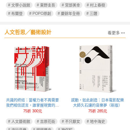
# 文學小說館
# 東野圭吾
# 宮部美幸
# 村上春樹
# 布蘭登
# POPO原創
# 慶餘年全冊
# 三體
人文哲思╱藝術設計
看更多
共識的終結：當權力者不再需要
感動，如此創造：日本電影配樂
我們相信謊言，誰掌握現實的定
大師久石讓的音樂夢（新版）
義權，誰就能操控政治
75折 300元
75折 285元
# 人文藝術館
# 吉原花街
# 不只厭女
# 地中海史
# 流行音樂
# 貓貓歷史
# 神保町