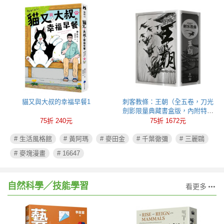
貓又與大叔的幸福早餐1
刺客教條：王朝（全五卷，刀光
劍影限量典藏書盒版，內附特製
刺客水墨古風海報）
75折 240元
75折 1672元
# 生活風格館
# 黃阿瑪
# 麥田金
# 千葉徹彌
# 三麗鷗
# 麥塊漫畫
# 16647
自然科學╱技能學習
看更多