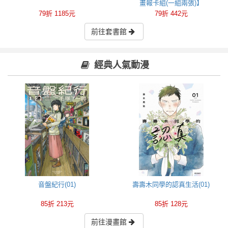
畫報卡組(一組兩張)】
79折 1185元
79折 442元
前往套書館
經典人氣動漫
音盤紀行(01)
壽壽木同學的認真生活(01)
85折 213元
85折 128元
前往漫畫館