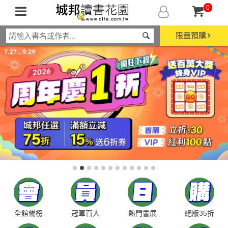
0
限量預購
全館暢榜
冠軍百大
熱門書展
絕版35折