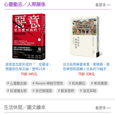
心靈勵志╱人際關係
看更多
惡意是怎麼形成的？：從霸凌、
台北街角解憂故事：那條路、那
劈腿到仇恨言論，歷時15年、全
些夢想和感觸＋社長的70幅手繪
球超過250萬筆研究數據，心理學
插圖
75折 345元
75折 338元
家教你揪出身邊有問題的人！
# 心靈勵志館
# Rewire-神經可塑性
# 和尚鑽石
# 希塔療癒
# 松浦彌太郎
# 多巴胺國度
# 斷食善終
# 洛克菲勒
生活休閒╱圖文繪本
看更多