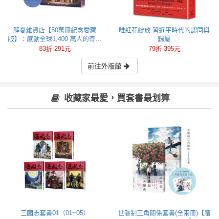
解憂雜貨店【50萬冊紀念愛藏
唯紅花綻放:習近平時代的認同與
版】：感動全球1,400 萬人的奇蹟
歸屬
之書，東野圭吾最令人感動落淚
83折 291元
79折 395元
的作品！
前往外版館
收藏家最愛，買套書最划算
三國志套書01（01~05）
世襲制三角關係套書(全兩冊)【贈