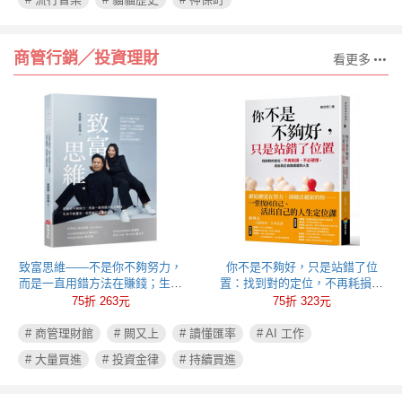
商管行銷╱投資理財
看更多
致富思維——不是你不夠努力，
你不是不夠好，只是站錯了位
而是一直用錯方法在賺錢；生命
置：找到對的定位，不再耗損、
不能重來，但思維可以重新彩
不必硬撐，活出真正自我成就的
75折 263元
75折 323元
排！
人生
# 商管理財館
# 闕又上
# 讀懂匯率
# AI 工作
# 大量買進
# 投資金律
# 持續買進