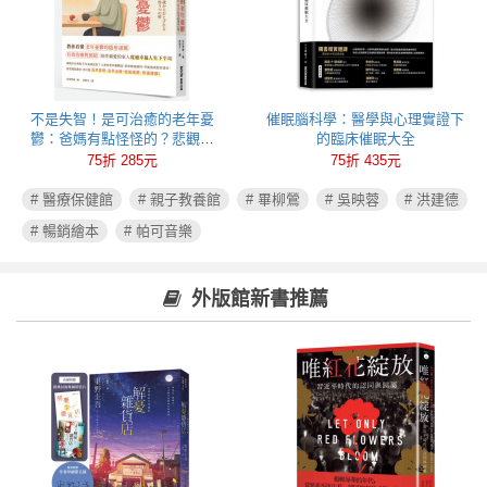
不是失智！是可治癒的老年憂
催眠腦科學：醫學與心理實證下
鬱：爸媽有點怪怪的？悲觀易
的臨床催眠大全
怒、健忘失眠可能都是心病！照
75折 285元
75折 435元
護必讀老年憂鬱症指南
# 醫療保健館
# 親子教養館
# 畢柳鶯
# 吳映蓉
# 洪建德
# 暢銷繪本
# 帕可音樂
外版館新書推薦