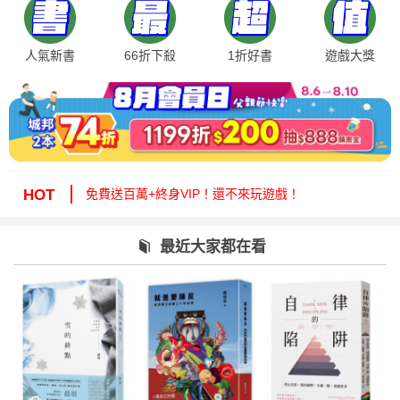
人氣新書
66折下殺
1折好書
遊戲大獎
絕版35折，年度唯一！快來周年慶逛逛！
免費送百萬+終身VIP！還不來玩遊戲！
HOT
周年慶1折起！滿額再減15%送6折券！
城邦讀書花園提醒您：嚴防詐騙，小心求證！
最近大家都在看