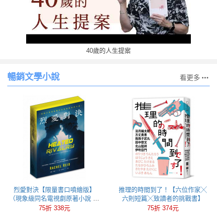
40歲的人生提案
暢銷文學小說
看更多
烈愛對決【限量書口噴繪版】
推理的時間到了！【六位作家╳
（現象級同名電視劇原著小說 全
六則短篇╳致讀者的挑戰書】
球冰球羅曼史狂潮代表作）
75折 338元
75折 374元