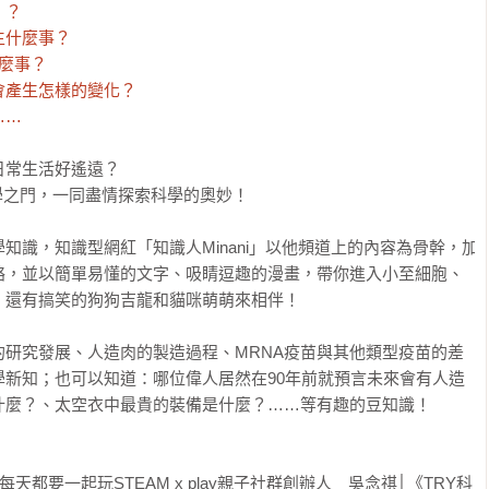
？

什麼事？

麼事？

產生怎樣的變化？

……
常生活好遙遠？

科學之門，一同盡情探索科學的奧妙！

知識，知識型網紅「知識人Minani」以他頻道上的內容為骨幹，加
絡，並以簡單易懂的文字、吸睛逗趣的漫畫，帶你進入小至細胞、
還有搞笑的狗狗吉龍和貓咪萌萌來相伴！

研究發展、人造肉的製造過程、MRNA疫苗與其他類型疫苗的差
學新知；也可以知道：哪位偉人居然在90年前就預言未來會有人造
麼？、太空衣中最貴的裝備是什麼？……等有趣的豆知識！

都要一起玩STEAM x play親子社群創辦人　吳念祺│《TRY科