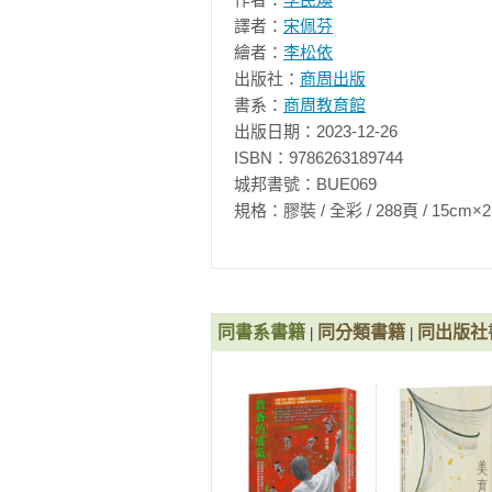
　　本書以已上架的影片內容為架
譯者：
宋佩芬
看到、聽到的最新資訊。因為「有趣地
繪者：
李松依
家一同將內容編繪成任何人都能輕
出版社：
商周出版
以有趣、令人愉快又精彩的方式，向
書系：
商周教育館
出版日期：2023-12-26

　　在此感謝一開始建議我撰寫本
ISBN：9786263189744

的漫畫，以致我每次閱讀時總會笑
城邦書號：BUE069

編輯。另外，我還要感謝一直在線上線下不
規格：膠裝 / 全彩 / 288頁 / 15cm×21cm   
哥、經常在我身邊逗我不停笑的搞
以及撰寫推薦短文為本書增添光彩
生。

　　最後，我衷心感謝所有發現「知
同書系書籍
同分類書籍
同出版社
|
|
與國際航太大會與製作影片的無人探
訂閱者。

　　我採訪過眾多科學現場與實驗
再只存於實驗室，而是跳入了我的
我就很心動又期待，下一次又會有