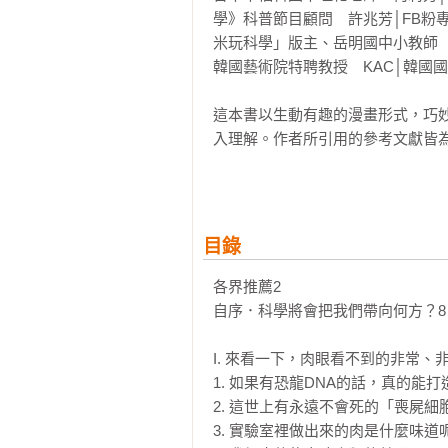
學》科普節目顧問　許兆芳│FB粉
米玩科學」版主、岳明國中小教師　
韓國藝術院特聘教授　KAC│韓國
這本書以生動有趣的漫畫形式，巧
入理解。作者所引用的參考文獻皆
而言可能稍具挑戰性，但對於中學
對科學的濃厚興趣，同時也為教師提
這本書的內容有一定的深度，堪比
品輸出）。

目錄
——台中市福科國中理化老師  何莉芳
各界推薦2

本書以深入淺出的方式，透過漫畫
自序．科學將會把我們帶向何方？8

於新興科技，涵蓋疫苗、無人車等
的發展，也探討了看似可行的科學
I. 來看一下，肉眼看不到的非常、
中，深入了解這些引人入勝的科學奇
1. 如果有恐龍DNA的話，真的能打
——《TRY科學》科普節目顧問  許
2. 這世上有永遠不會死的「喪屍細胞
3. 實驗室裡做出來的肉是什麼味道呢？