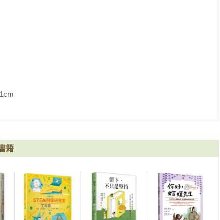
構，再按照主題逐一增加故事內容。我也沒忘了盡可能地傳遞我所
」傳遞科學新知是我身為科學YouTuber的使命，所以我與插畫
鬆閱讀的漫畫型式，以此取代生硬的科學解說。而且，我本來就想
讀者們介紹「現今的科學」。

書，並在各方面提供協助的朴江民編輯；幫我修改原稿並畫出有趣
出來的李率伊插畫家；從本書企劃出版到最後都卯盡全力的許泰俊
停支持我做科學YouTuber的YouTuber宋泰民（UhBee）
             
笑藝人李文宰哥、給我當科學網紅靈感的科學餅乾哥（李孝鐘），
的國立果川科學館李正模館長，與YT頻道「不行的科學」的軌道先
識人Minani」頻道，並提出合作邀約的機關及研究機構，贊助我參
書籍
勘研究所（UEL），還有一直以來支持我、喜歡我製作的影片的
室的感想是：科學不僅存於實驗室之中。如同「為什麼」的疑問不
日常生活中一樣，科學也存在這個世上的每個角落。一想到這點，
什麼快樂的事正等著我呢？從大學實驗室到法國巴黎，接下來科學