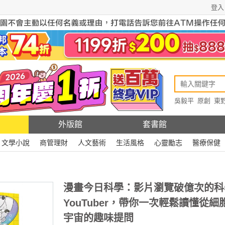
登入
吳毅平
原創
東
原創
Rewire
外版館
套書館
文學小說
商管理財
人文藝術
生活風格
心靈勵志
醫療保健
漫畫今日科學：影片瀏覽破億次的科
YouTuber，帶你一次輕鬆讀懂從細
宇宙的趣味提問