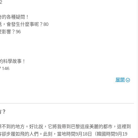
一個侏羅紀公園？如果地球真的被薩洛斯彈指消失了一半的生物，那


石撞地球嗎？若有，那該怎麼辦？

節發生的可能性，透過這本書，讓這些疑惑都有了解答。作者豐富
奇的各種疑問！

與詼諧有趣的漫畫呈現，讓人讀起來輕鬆無負擔外，也對現今的生
話，會發生什麼事呢？80

合大人小孩共讀，推薦給大家。

影響？96

手作版主　潘憶玲（滾媽）

的對白變得淺顯易懂。即使是小朋友也可以透過這本書，了解網路
，下知地理，從DNA到外太空，從蚊子到自駕車，針對議題深度介
的科學故事！

漫畫書。

46

岳明國中小教師  盧俊良

？162

展開
變化？178

有趣，無論我們再怎麼簡明的向大眾講解，效果也有限。但是，偶
YouTuber知識人Minani）正是那樣的人。他不是用一般常見
讀者走進科學現場。他最厲害的地方在於懂得提出「好問題」，讀
宙！

充滿趣味的方式來回答這些問題。這是一本男女老少都可以輕鬆閱
方？
12

麼一本書的話，我們與科學的距離將會更近一步。

的身體會產生怎樣的變化？226



想不到的地方。好比說，它將我帶到巴黎這座美麗的都市，這裡到
卻步履如飛的人們。此刻，當地時間9月18日（韓國時間9月19
258
