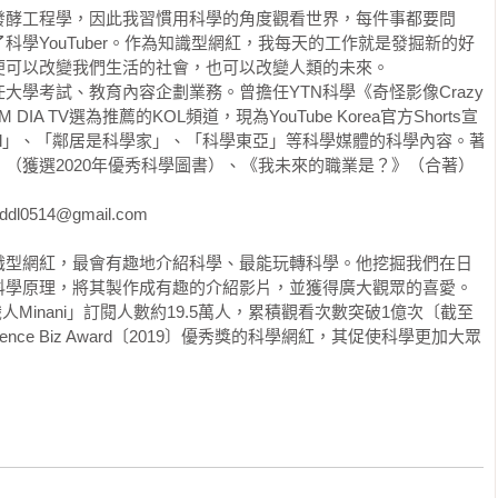
發酵工程學，因此我習慣用科學的角度觀看世界，每件事都要問
與研究中心的資料，準備製作影片時，忽然想到一個好主意，「與
學YouTuber。作為知識型網紅，我每天的工作就是發掘新的好
不如親自拜訪正在研究該主題的韓國研究機構？如果能實際介紹科
可以改變我們生活的社會，也可以改變人類的未來。

該可以為訂閱者提供更有意義的體驗！」

學考試、教育內容企劃業務。曾擔任YTN科學《奇怪影像Crazy 
IA TV選為推薦的KOL頻道，現為YouTube Korea官方Shorts宣
大學研究所實驗室，將各領域研究現場的所見所聞錄製成影片，影
e All」、「鄰居是科學家」、「科學東亞」等科學媒體的科學內容。著
或介紹有實際成果的研究。可能是我與其他知識型YouTuber風
（獲選2020年優秀科學圖書）、《我未來的職業是？》（合著）
到各式各樣的國家機關與大學研究所的合作邀約。能夠深入探訪科
快地接下邀約。

dl0514@gmail.com

通商資源部、韓國航空宇宙研究院、韓國食品醫藥品安全處、韓國
識型網紅，最會有趣地介紹科學、最能玩轉科學。他挖掘我們在日
、韓國化學研究院、韓國國立水產科學院、大邱慶北科技院等機關
科學原理，將其製作成有趣的介紹影片，並獲得廣大觀眾的喜愛。
識人Minani」訂閱人數約19.5萬人，累積觀看次數突破1億次〔截至
在哪些方面做了哪些變化。我所接觸而的科學不再局限於網路資
ence Biz Award〔2019〕優秀獎的科學網紅，其促使科學更加大眾
場，這股感受激發我更多的熱情去製作科學影片。

地方：我每次製作的影片都無法放入完整的科學解說與歷史脈絡。
題時，恰好思考力量出版社問我要不要寫一本男女老少都能輕鬆了
引人的提案，我便愉快地接下了這份工作。
