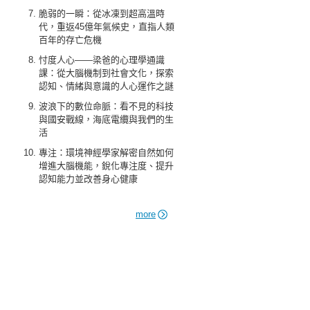
脆弱的一瞬：從冰凍到超高溫時
代，重返45億年氣候史，直指人類
百年的存亡危機
忖度人心——梁爸的心理學通識
課：從大腦機制到社會文化，探索
認知、情緒與意識的人心運作之謎
波浪下的數位命脈：看不見的科技
與國安戰線，海底電纜與我們的生
活
專注：環境神經學家解密自然如何
增進大腦機能，銳化專注度、提升
認知能力並改善身心健康
more