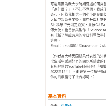
可能是因為我大學時期沉迷於研究
　　某天，我在查詢外國國家機關
「為什麼？」。不知不覺間，我成了科
其將搜集來的資料製作成影片，還
奇心，因為我相信一個小小的疑問便
學原理與觀看現行研究狀況的話，應
大邱中醫系畢業後，我在升學社擔任大
S》科學單元固定嘉賓，並被CJ E&M D
　　我立刻行動，先拜訪熟人待的
傳大使。也曾參與製作「Scienc
片中還會談到實驗室裡發生的小插曲，
有《越了解越有用的今日科學故事》
格不同，所以我在某個瞬間開始接
等書。

學實驗現場的機會難得，我當然很爽
Email：skddl0514@naver.com；skd
　　至今，我已經參觀過韓國產業
（作者為大韓民國最具代表性的知
中部電力公司、韓國東部電力公司
常生活中感到好奇的問題所隱含的
其所經營的YouTube科學頻道「知
與機構，並向訂閱者具體介紹科學
2022年12月〕。他是第一位獲得Sci
料、白紙黑字，而是活生生的實驗現
化的貢獻獲得了社會認可。）
　　即便如此，還是有美中不足的
當我正在煩惱可以怎麼解決這個問
解科學的科普書。他們提了一個很吸
基本資料
作者：
李民煥