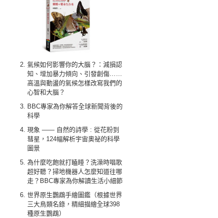
氣候如何影響你的大腦？：減損認
知、增加暴力傾向、引發創傷……
高溫與動盪的氣候怎樣改寫我們的
心智和大腦？
BBC專家為你解答全球新聞背後的
科學
現象 —— 自然的詩學 : 從花粉到
彗星，124幅解析宇宙奧祕的科學
圖景
為什麼吃飽就打瞌睡？洗澡時唱歌
超好聽？掃地機器人怎麼知道往哪
走？BBC專家為你解讀生活小細節
世界原生鸚鵡手繪圖鑑（根據世界
三大鳥類名錄，精細描繪全球398
種原生鸚鵡）