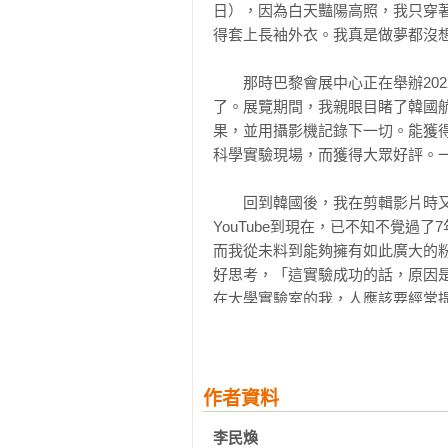
小時候，每當深夜還睡不著時，我
日），因為白天豔陽高照，我只穿
這樣的大事發生時，我怎麼還能保
得套上長袖外衣。我真是做夢都沒想
參考文獻276
情。作者為用白話來說明有點困難
心思設計，讓讀者能快速學習各種
　　那時巴黎會展中心正在舉辦20
次跳入遺忘許久的科學世界，本書絕
了。展覽期間，我親眼目睹了韓國
——知識型網紅、《需要科學的時間
果，並用攝影機記錄下一切。能獲
科學實驗現場，而獲得大眾好評。一
　　回到韓國後，我在剪輯影片時
YouTube到現在，已不知不覺過了
而我從未料到能夠擁有如此廣大的
好思考，「這實驗成功的話，原因
在大學實驗室的我，人應該要經常提
　　之後，我在日常生活中也養成
肉是什麼味道呢？」、「人類要是
攔截它嗎？」等等。我對很多事物
作者資料
學」的奧妙，便想與更多人分享，於是
李民煥 