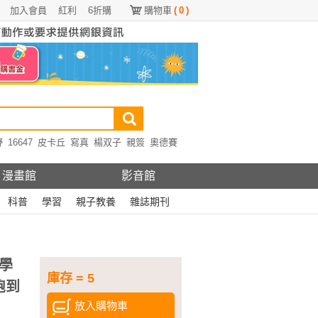
加入會員
紅利
6折購
購物車
(
0
)
野
16647
皮卡丘
寫真
楊双子
親簽
奧德賽
漫畫館
影音館
科普
學習
親子教養
雜誌期刊
學
庫存 = 5
胞到
放入購物車