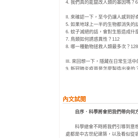
利用恐龍的DNA，真的可以再創
4. 我們真的能竄改人類的基因嗎？62
後續會發生什麼事？真的會有巨大隕
每每看完電影後，不免讓人思考情
II. 來確認一下，至今仍讓人感到好
的科普知識，藉由淺顯易懂的文字
5. 如果地球上一半的生物都消失的
活科技多一分的了解。這本書絕對適
6. 蚊子滅絕的話，會對生態造成什麼
——FB粉專「滾妹．這一家」親子
7. 鳥類如何誘惑異性？112

8. 哪一種動物拯救人類最多次？128

複雜的科學知識，透過漫畫與幽默
上最夯的科學議題，讓你上知天文
III. 來回想一下，隱藏在日常生活中
紹，不囫圇吞棗，是一本有料的科普
9. 新冠肺炎疫苗是怎麼製造出來的？1
——FB粉專「阿魯米玩科學」版主、
10. 無人操控的自動駕駛車何時商業化
11. 我們的大腦在思考時會發生怎樣的
老實說，科學本身並不簡單也不算
12. 尿一直憋到最後會怎樣？194

爾會有一、兩個人能成功，作者李民煥（
內文試閱
的方式來解說科學，而是直接帶領
IV. 來想像一下，從地球到遙遠的宇
者可以在書中看到他以「正確」且
自序．科學將會把我們帶向何
13. 假設地球自轉速度加快2倍的話？2
讀的書，如果每個人的書架上都有這
14. 如果住在外太空1年的話，我們
——韓國國立果川科學館館長  李正模
　　科學總會不時將我們引導到意
15. 太空衣為何如此昂貴？242

處都是中古世紀建築，以及看似從容
16. 可以用核彈阻止隕石撞到地球嗎？