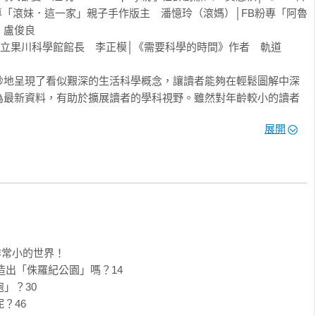
專「滾妹．這一家」親子手作版主　潘憶玲（滾媽）│FB粉專「阿魯
盧俊良

國立果川科學館館長　李正模│《需要科學的時間》作者　軌道

妙地呈現了看似艱深的生活科學概念，讓讀者能夠在輕鬆圖解中深
為最新資料，有助於擴展讀者的學科視野。雖然對年齡較小的讀者
生和教師而言，這本書提供了理想的學習資源，不僅能夠啟發學生
展開
供生動有趣的教學素材。

科學雜誌，提供不少新知（果然是知識性網紅，經吸收整理後的作


形式呈現複雜的科學內容，使閱讀變得有趣且容易入口。主題聚焦
熱門話題，還有趣味的科學幻想議題，不僅讓人得以一窺新興科技
奇想所面臨的現實挑戰。透過作者獨特的筆觸，你將在輕鬆的閱讀
非常小的世界！

蹟。對於關心科技與科學幻想的讀者來說，本書是絕佳的選擇。

造出「侏羅紀公園」嗎？14

兆芳

」？30

46
