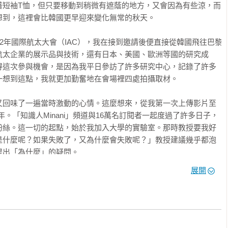
總是會捧著科學漫畫看。當這世界最奇妙的科學與有趣的漫畫相遇
著短袖T恤，但只要移動到稍微有遮蔭的地方，又會因為有些涼，而
持冷靜呢？很感謝作者的邀請，讓我再次得以回味童年時的激動心
到，這裡會比韓國更早迎來變化無常的秋天。

的科學知識，並將它繪製成四格漫畫，甚至連角落的空白處都花了
知識。孩子們能在無窮想像世界裡展開翅膀飛翔，許多成人也能再
22年國際航太大會（IAC），我在接到邀請後便直接從韓國飛往巴黎
對是最佳讀物。

航太企業的展示品與技術，還有日本、美國、歐洲等國的研究成
》作者  軌道
得這次參與機會，是因為我平日參訪了許多研究中心，記錄了許多
想到這點，我就更加勤奮地在會場裡四處拍攝取材。

又回味了一遍當時激動的心情。這麼想來，從我第一次上傳影片至
7年。「知識人Minani」頻道與16萬名訂閱者一起度過了許多日子，
粉絲。這一切的起點，始於我加入大學的實驗室。那時教授要我好
是什麼呢？如果失敗了，又為什麼會失敗呢？」教授建議幾乎都泡
出「為什麼」的疑問。

展開
了隨時提出「為什麼」的習慣，像是：「在實驗室製造出來的人造
消失一半的話，會發生什麼事呢？」、「隕石墜落的話，核彈可以
產生了好奇心。在滿足好奇心與尋找答案的過程中，我意識到「科
我開始製作影片。這就是我成為科學YouTuber的第一步。
