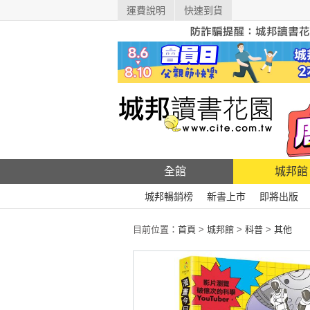
運費說明
快速到貨
全館
城邦館
城邦暢銷榜
新書上市
即將出版
目前位置：
首頁
>
城邦館
>
科普
>
其他