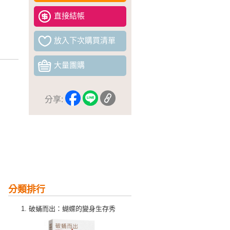
直接結帳
放入下次購買清單
大量團購
分享:
分類排行
破蛹而出：蝴蝶的變身生存秀