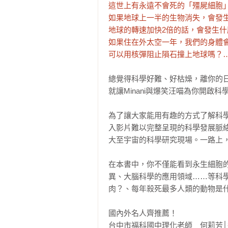
這世上有永遠不會死的「殭屍細胞」
如果地球上一半的生物消失，會發生
地球的轉速加快2倍的話，會發生什
如果住在外太空一年，我們的身體會
可以用核彈阻止隕石撞上地球嗎？
總覺得科學好難、好枯燥，離你的日
就讓Minani與爆笑汪喵為你開啟
為了讓大家能用有趣的方式了解科學
入影片難以完整呈現的科學發展脈
大至宇宙的科學研究現場。一路上，
在本書中，你不僅能看到永生細胞的
異、大腦科學的應用領域……等科
肉？、每年殺死最多人類的動物是什
國內外名人齊推薦！

台中市福科國中理化老師　何莉芳│每天