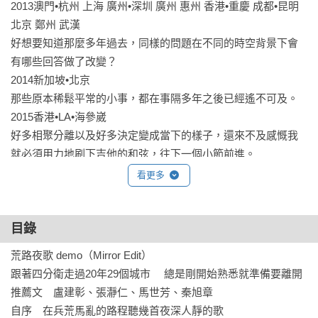
2013澳門•杭州 上海 廣州•深圳 廣州 惠州 香港•重慶 成都•昆明 
北京 鄭州 武漢

好想要知道那麼多年過去，同樣的問題在不同的時空背景下會
有哪些回答做了改變？

2014新加坡•北京

那些原本稀鬆平常的小事，都在事隔多年之後已經遙不可及。

2015香港•LA•海參崴

好多相聚分離以及好多決定變成當下的樣子，還來不及感慨我
就必須用力地刷下吉他的和弦，往下一個小節前進。

2016. 01哈爾濱 長春 瀋陽

看更多
車窗外城鎮與城鎮之間都是一望無際的冰天雪地，偶爾有小
河、矮屋、墓碑、黑馬、車輛反光此起彼落。

目錄
2019大阪 東京•首爾•新加坡 吉隆坡 檳城 曼谷

我想他應該也是這輩子彼此之間只有一面之緣的人吧，在生命
荒路夜歌 demo（Mirror Edit）

裡的某一天揮手之後轉身接下去的是各自要書寫下去的故事。

跟著四分衛走過20年29個城市 　總是剛開始熟悉就準備要離開

2023台北•台南•台中

推薦文　盧建彰、張瀞仁、馬世芳、秦旭章

今年2023年是四分衛的30歲，所以今年的每一場表演都是30週
自序　在兵荒馬亂的路程聽幾首夜深人靜的歌
