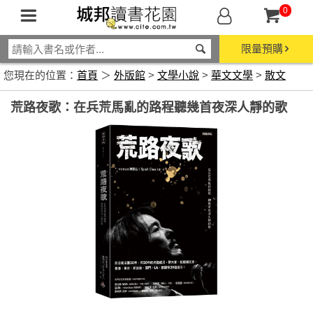
0
限量預購
您現在的位置：
首頁
＞
外版館
>
文學小說
>
華文文學
>
散文
荒路夜歌：在兵荒馬亂的路程聽幾首夜深人靜的歌