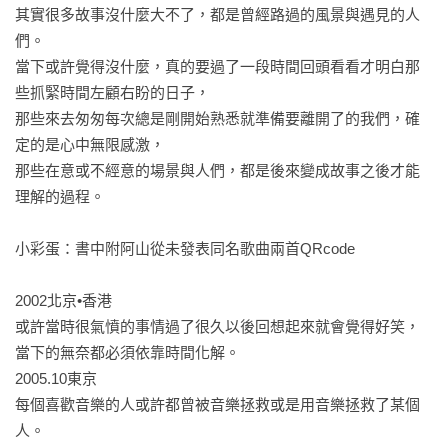
其實很多故事沒什麼大不了，都是曾經路過的風景與遇見的人
們。

當下或許覺得沒什麼，真的要過了一段時間回頭看看才明白那
些抓緊時間左顧右盼的日子，

那些來去匆匆每次總是剛開始熟悉就準備要離開了的我們，確
定的是心中無限感激，

那些在意或不經意的場景與人們，都是後來變成故事之後才能
理解的過程。

小彩蛋：書中附阿山從未發表同名歌曲兩首QRcode

2002北京•香港

或許當時很氣憤的事情過了很久以後回想起來就會覺得好笑，
當下的無奈都必須依靠時間化解。

2005.10東京

每個喜歡音樂的人或許都曾被音樂拯救或是用音樂拯救了某個
人。
