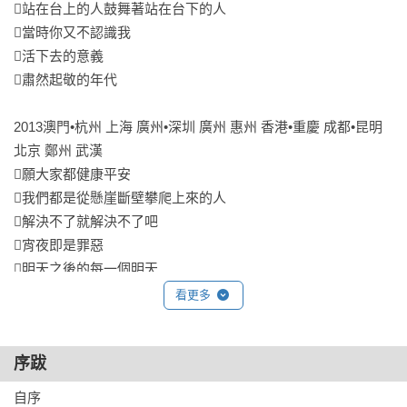
站在台上的人鼓舞著站在台下的人

當時你又不認識我

在行銷公司上班時，動不動就加班到半夜的我們，總會在深夜
活下去的意義

去KTV釋放壓力，每次必唱〈雨和眼淚〉。誰會想到過了這麼
肅然起敬的年代

多年，竟然有辦法知道這些歌曲們走過的旅程、發生的故事，
而且是透過阿山本人。阿山的文字總有一種魔幻力量，可以把
2013澳門•杭州 上海 廣州•深圳 廣州 惠州 香港•重慶 成都•昆明 
任何場景都變成繽紛又奇幻的電影畫面，捲入像暴風雨般的閱
北京 鄭州 武漢

讀體驗。只有阿山可以召喚這場雨，讓人深陷其中、無法自
願大家都健康平安

拔，就像雨和眼淚。——張瀞仁

我們都是從懸崖斷壁攀爬上來的人

解決不了就解決不了吧

我一直很喜歡阿山，喜歡他澄澈的眼神，喜歡他不擺架子的認
宵夜即是罪惡

真姿態，喜歡他對什麼人都善良，就算老吃虧，都笑笑的罵一
明天之後的每一個明天

聲，就算了。謝謝阿山，我很珍惜，有你的世界比沒你的世
所有知道我名字的人

看更多
界，好上許多。謝謝阿山，我很珍惜，有你觀看的世界比沒你
怎樣的對都會錯

觀看的世界，好玩許多。――盧建彰
青木麻里子現象

序跋
緊緊地握住不難

一點神祕感都沒有

自序
