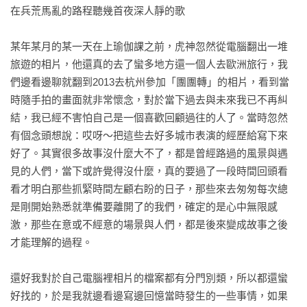
哪個工讀生這麼賣力

在兵荒馬亂的路程聽幾首夜深人靜的歌

看似簡單其實最難

我後悔自己的害羞

某年某月的某一天在上瑜伽課之前，虎神忽然從電腦翻出一堆
金架係嗚告秋

旅遊的相片，他還真的去了蠻多地方還一個人去歐洲旅行，我
直叫我當仁不讓

們邊看邊聊就翻到2013去杭州參加「團團轉」的相片，看到當
下次來的時候希望是夏天

時隨手拍的畫面就非常懷念，對於當下過去與未來我已不再糾
明天我要嫁給你啦

結，我已經不害怕自己是一個喜歡回顧過往的人了。當時忽然
2012年12月14號

有個念頭想說：哎呀～把這些去好多城市表演的經歷給寫下來
路上有雨啊

好了。其實很多故事沒什麼大不了，都是曾經路過的風景與遇
烈酒燙傷胸口的傷疤

見的人們，當下或許覺得沒什麼，真的要過了一段時間回頭看
最接近天空的地方

看才明白那些抓緊時間左顧右盼的日子，那些來去匆匆每次總
可以回去的地方

是剛開始熟悉就準備要離開了的我們，確定的是心中無限感
刀子一樣的風

激，那些在意或不經意的場景與人們，都是後來變成故事之後
歡迎來到北京

才能理解的過程。

愛情青紅燈

鼓手的辛勞誰人知

還好我對於自己電腦裡相片的檔案都有分門別類，所以都還蠻
貓的驚嘆號

好找的，於是我就邊看邊寫邊回憶當時發生的一些事情，如果