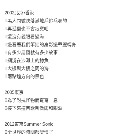
年演唱會，請大家打起精神來！

2002北京•香港

各界好友熱情推薦（按首字筆畫序排列）

黑人問號跌落滿地乒鈴乓啷的

秦旭章 WiFi（廠牌主理人、守夜人團長）、馬世芳（廣播人、
再孤獨也不會寂寞吧

作家）、張國璽（脫拉庫主唱）、張瀞仁（Give2Asia慈善顧
還沒有親眼看過海

問）、郭偉建 小郭（四分衛吉他手）、鄭峰昇 虎神（四分衛團
邊看著我們笨拙的身影邊華麗轉身

長）、盧建彰（作家、廣告導演）

有多少扇窗就有多少故事

擱淺在沙灘上的鯨魚

在這本書裡認識到了「有限裡的無限」這樣的奇妙的觀點，或
大樓與大樓之間的海

許在我們一生能去的地方有限，而這本書代替我們重新經歷了
兩點鐘方向的黑色

這些地方的未知，在阿山的歌與文字中，我們渺小而獨特，也
更喜歡重新探索世界的自己了。――秦旭章 WiFi

2005東京

為了對抗怪物而奄奄一息

原來阿山每次上台開唱之前，一定先好好刷牙。這是搖滾歌手
接下來這首歌叫做雨和眼淚

走江湖三十年的日常，是激情和麻木反覆交替的生活筆記，一
再在回憶中回憶，還有永遠揮之不去的青春期。從北京到東京
2012東京Summer Sonic

到海參崴，經常唱哭觀眾，偶爾唱哭自己。謝謝阿山，帶我們
全世界的時間都變慢了

看到了熱血和噪音的後台風景。――馬世芳
