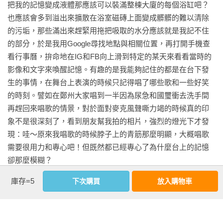
把我的記憶變成液體那應該可以裝滿整棟大廈的每個浴缸吧？
2014新加坡•北京

也應該會多到溢出來擴散在浴室磁磚上面變成髒髒的難以清除
走過的路淋過的雨遇見的人

的污垢，那些滿出來趕緊用拖把吸取的水分應該就是我記不住
下一首還沒寫完或還沒寫出來的歌

的部分，於是我用Google尋找地點與相關位置，再打開手機查
抬頭望滿天繁星，別說再見

看行事曆，拚命地在IG和FB向上滑到特定的某天來看看當時的
北緯1135 東經16525

影像和文字來喚醒記憶。有趣的是我能夠記住的都是在台下發
陪我去一趟北京吧

生的事情，在舞台上表演的時候只記得唱了哪些歌和一些好笑
全他媽都是裝的

的時刻。譬如在鄭州大家唱到一半因為尿急和國璽衝去洗手間
無論唱了多少歌，無論跑了多遠

再趕回來唱歌的情景，對於面對麥克風聲嘶力竭的時候真的印
很帥氣地尿在地板上

象不是很深刻了，看到朋友幫我拍的相片，強烈的燈光下才發
自己做效果不用乾冰

現：哇～原來我唱歌的時候脖子上的青筋那麼明顯，大概唱歌
一直被超越的感覺

需要很用力和專心吧！但既然都已經專心了為什麼台上的記憶
剎那剛好的瞬間

卻那麼模糊？

祝福我們都聖誕快樂

庫存=5
下次購買
放入購物車
我思考了好久一直都沒有個確切的答案，直到有天看到「造次
2015香港•LA•海參崴

映畫」引進來的一部電影《首席女指揮》我才有了頓悟的感
看更多
易達不懷好意

覺。影片快要結束的時候女指揮家「瑪琳艾索普」問兒子說：
很多歌詞很多年之後你才會看懂
