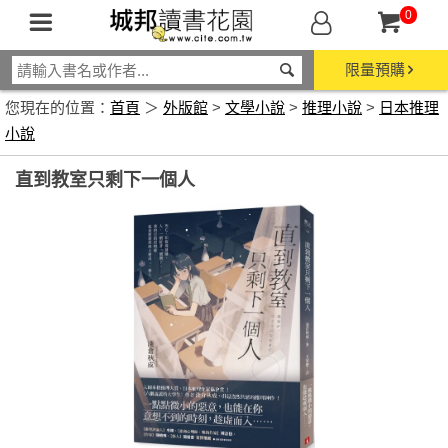
0
限量預購
您現在的位置：
首頁
＞
外版館
>
文學小說
>
推理小說
>
日本推理
小說
直到教室只剩下一個人