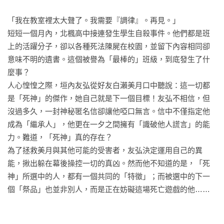
「我在教室裡太大聲了。我需要『調律』。再見。」

短短一個月內，北楓高中接連發生學生自殺事件。他們都是班
上的活躍分子，卻以各種死法陳屍在校園，並留下內容相同卻
意味不明的遺書。這個被譽為「最棒的」班級，到底發生了什
麼事？

人心惶惶之際，垣內友弘從好友白瀨美月口中聽說：這一切都
是「死神」的傑作，她自己就是下一個目標！友弘不相信，但
沒過多久，一封神秘匿名信卻讓他啞口無言。信中不僅指定他
成為「繼承人」，他更在一夕之間擁有「識破他人謊言」的能
力。難道，「死神」真的存在？ 

為了拯救美月與其他可能的受害者，友弘決定運用自己的異
能，揪出躲在幕後操控一切的真凶。然而他不知道的是，「死
神」所選中的人，都有一個共同的「特徵」；而被選中的下一
個「祭品」也並非別人，而是正在妨礙這場死亡遊戲的他……
