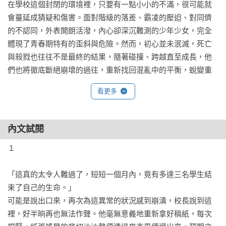
在學校這個封閉的環境裡，只要有一點小小的不滿，很可能就
會蔓延成猜疑和傷害。面對階級的落差、霸凌的壓迫、對同儕
的不認同，外表開朗活潑，內心卻深沉難測的少年少女，完全
體現了青春期特有的歪斜與危險。然而，初心並未泯滅，死亡
與殺戮也往往不是最終的結果，隨著碰撞、跨越直至成長，他
們也將徹底斷絕崩壞的過往，重新找回混亂中的平衡，蛻變重
生。

看更多
★各界名家驚悸推薦

【推理評論人】冬陽

內文試閱
【諮商心理師‧暢銷作家】陳志恆

１

【作家】陳曉唯

【藝人】簡嫚書

「這真的太令人難過了，短短一個月內，竟有多達三名學生結
（按姓名筆畫序排列）
束了自己的生命。」

可能是說出口來，再次為這異常的狀況感到崩潰，校長說到這
裡，好半晌再也無法作聲。他毫無意義地重新拿好稿紙，每次