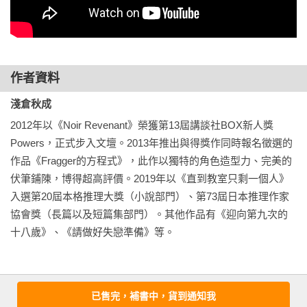
「我記得你跟白瀨住同一個社區吧？」

「……對。」

「不好意思，你可以去看一下她嗎？」

「……我嗎？」

作者資料
「嗯。」班導低嘆回應，閉上眼睛片刻，說道：「山霧去連絡
她，最近好像也都完全沒消息。可是你也知道，不能丟下她不
淺倉秋成
管吧？同學們突然發生那種事，她的心理一定受到很大的創
2012年以《Noir Revenant》榮獲第13屆講談社BOX新人獎
傷，得有人去關心她一下。」

Powers，正式步入文壇。2013年推出與得獎作同時報名徵選的
「這……是這樣沒錯，可是應該還有比我更適合的人選。喏，
作品《Fragger的方程式》，此作以獨特的角色造型力、完美的
白瀨應該也有男朋友……」

伏筆鋪陳，博得超高評價。2019年以《直到教室只剩一個人》
班導舉起右手打斷我的話，微微點了幾下頭，就像在說「你想
入選第20屆本格推理大獎（小說部門）、第73屆日本推理作家
說什麼我都明白」。接著說明不管感情再怎麼好，都不能未經
協會獎（長篇以及短篇集部門）。其他作品有《迎向第九次的
本人同意告知他人住址（和白瀨要好的朋友們不知道她家住哪
十八歲》、《請做好失戀準備》等。
裡），雖然老師可以直接拜訪，但他不認為教師突然出面會是
好主意，請同學去關心比較自然，白瀨應該也比較容易被感
動，所以從國中就和白瀨同班的我是最適合的人選。

我面露些許難色，但班導不予理會。應該是絕招的「我今天要
已售完，補書中，貨到通知我
基本資料