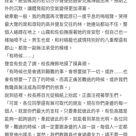
捏緊，紙張搖晃的悲切沙沙聲便透過麥克風傳遞出來。預期之
外的沉默，讓體育館的空氣變得更加滯塞。

被牽動一般，我的周圍再次響起原已一度平息的嗚咽聲。哭得
最大聲的是和尋短的高井健友交往的林，她連站都站不住，整
個人蜷蹲在地上，山霧和佐伯撫摸著她的背安慰，但自己也一
樣抽噎不止。男生也是，和村嶋龍也感情特別好的八重樫還有
郡山，都是一副無法承受的模樣。

「有時候……」

聲音有些走了調，校長掩飾地摸了摸鼻頭。

「有時候也是會遇到艱難的事，會想要拋下一切。或許……也
會有想要一了百了的時候。而真正痛苦難過的時候，或許我們
教職員無法成為同學們的依靠。」

說到這裡，校長將目光從稿紙上抬起，正面注視著學生們。

「可是，各位同學還有無可取代的朋友。現在你們身邊的每一
個人，就是你們最大的支柱。只要牽起彼此的手，有些高牆是
能夠一起跨過的，牽起彼此的手，就能看到某些光明。各位同
學，難過的時候，請一定要跟身邊的人談一談，每個人一定都
願意伸出援手。當然，我們教職員也會竭盡全力。請不要一個