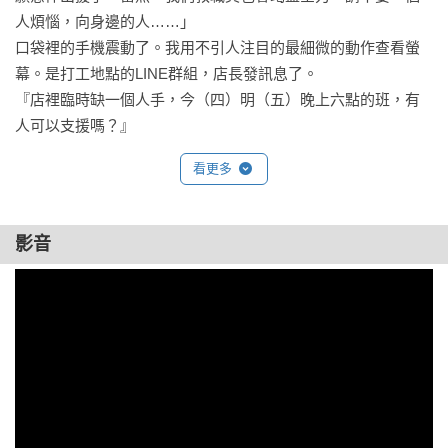
人煩惱，向身邊的人……」

口袋裡的手機震動了。我用不引人注目的最細微的動作查看螢
幕。是打工地點的LINE群組，店長發訊息了。

『店裡臨時缺一個人手，今（四）明（五）晚上六點的班，有
人可以支援嗎？』

我立刻簡單回覆『我是垣內，我今天可以。我也會看一下明天
看更多
能不能去』，再將手機滑進口袋藏起來。接著小心地挺直背
脊，好再次融入體育館的氣氛裡。

比起嗚咽，更接近哭號的聲音再度響起。我慢慢地閉上雙眼，
影音
深深吐氣，就像要把體內的空氣全部擠出去。

「垣內，過來一下。」

班會結束，我收拾好東西準備離開教室時，班導向我招手。我
們班導河村才三十出頭，跟其他教師比起來，算是年輕的。他
是體育老師，據說學生時期是長跑選手，因此體型與其說是魁
梧，更接近精實柔韌。他完全沒有那種體育人常見的空泛熱情
或盛氣凌人，反而散發出一種難以言喻的懦弱與纖細氣質。
