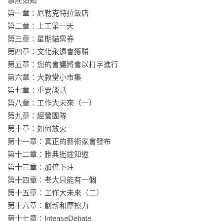
事前須知 

過去兩個世紀以來，工作的意義越來越抽象，我們也失去了過
第一章：厄勒克特拉飯店 

往工作曾爲心靈帶來的好處。社會文化和家庭教育，將我們推
第二章：上工第一天 

向那些似乎可以得到高分的決定，卻對健康職涯和充實人生最
第三章：星期貓票券 

重要的元素視而不見。

第四章：文化永遠會獲勝 

Automattic重新定義工作，解答了許多工作世界不敢提問的重要
第五章：您的會議將會以打字進行 

問題。全員遠距的工作模式讓三分之一有家庭的員工，不必在
第六章：大教堂小市集 

家庭與上班間拉扯；公司提供的團隊聚會就像員工旅遊，辦公
第七章：重要談話 

室變成了雅典的陽台酒吧、紐約的公寓、波特蘭的運動酒吧、
第八章：工作大未來（一）

在夏威夷別墅的自煮生活。這不是遙不可及的夢想，而是
第九章：經營團隊 

Automattic所實踐的工作理念。

第十章：如何放火 

讓人厭世又瑣碎的辦公室政治消失了，回歸工作的根源，工作
第十一章：真正的藝術家會發布 

能擁有意義，工作者也能充滿熱情。成果至上的文化，讓人們
第十二章：雅典迷途知返 

有權力去尋找自己什麼時候要工作，以及要在哪裡工作，在所
第十三章：加倍下注 

有情況下，都是由身為員工的你，自己找出怎麼做才會有最高
第十四章：老大只能有一個 

的產能。

第十五章：工作大未來（二）

第十六章：創新和摩擦力 

〔作者實用金句〕

第十七章：IntenseDebate 
