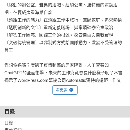
〔移動的辦公室〕雅典的酒吧、紐約公寓、波特蘭的運動酒
吧、在夏威夷看海景自炊

〔遠距工作的魅力〕在遠距工作中旅行、兼顧家庭、追求熱情

〔透明創新的文化〕重新定義職場，拋棄瑣碎辦公室政治

〔解答工作困惑〕回歸工作的根源，探索自由與自我實現

〔突破傳統管理〕以非制式方式給團隊動力，啟發不受管理的
員工

您想像過嗎？度過了疫情動蕩的居家隔離、人工智慧如
ChatGPT的全面衝擊，未來的工作究竟會長什麼樣子呢？本書
揭示了WordPress.com幕後公司Automattic獨特的遠距工作文
化，他們堅持使用開源程式、追求在商業上更民主化的出版。
看更多
作者身為前微軟資深管理者與企業顧問，受邀投入
WordPress.com任職工程師兼組長的真實經歷，當實力派熱血
管理顧問作家，踏入自治度超高的理想型企業。他受聘以團隊
目錄
組長身分潛入觀察公司文化，還攪盡腦汁的以「不管理」來管
目錄

理團隊。
