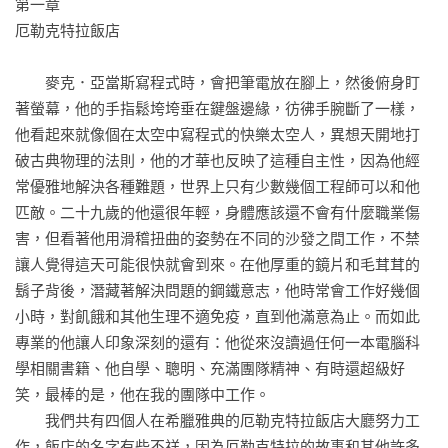
第一章

───────────────────── 引路推薦

厄勒克特拉飯店

各界好評

　　麥克．亞當斯寫程式時，會把筆電放在腳上，然後俯身盯
「一名『專家』親自下海擔任員工，實在非常吸引人，這本書
著螢幕，他的手指鬆垮垮垂在鍵盤邊緣，彷彿手腕斷了一樣，
因此變得更棒，我真希望我有種這麼做！」──蓋．川崎（Guy 
他看起來就像個在太空中寫程式的快樂太空人，異想天開地打
Kawasaki），線上設計平臺Canva的首席宣傳長、前蘋果電腦
破古典物理的法則，他的才華也反映了這種自主性，因為他經
品牌宣傳長

常優雅地解決各種難題，世界上只有少數幾個工程師可以和他
匹敵。二十九歲的他還很年輕，身體應該還不會有什麼職業傷
「到地球上最成功、最先進的公司之一的一場幕後狂野歷險，
害，但看著他用滑稽扭曲的姿勢在不同的沙發之間工作，不禁
提供了對工作的未來及時又有先見之明的觀點。」──道格拉
讓人覺得這天可能很快就會到來。在他厚重的鏡片和毛茸茸的
斯．派爾（Douglas Pyle），摩根大通副總

鬍子背後，潛藏著解決問題的鋼鐵意志，他時常會工作好幾個
小時，對飢餓和其他生理不適免疫，直到他滿意為止。而如此
「本書是有關工作究竟是什麼，還有要怎麼樣才能做好，有史
專業的他讓人印象深刻的還有：他從來沒讀過任何一本電腦科
以來最具原創性，也最重要的著作之一。」──羅伯．蘇頓
學相關書籍、他自學、聰明、充滿團隊精神、有時還超級好
（Robert Sutton），史丹佛大學教授暨《紐約時報》暢銷書
笑，最棒的是，他在我的團隊中工作。

《職場零混蛋求生術》作者

　　我們共有四個人在希臘雅典的厄勒克特拉飯店大廳努力工
作，飯店的名字有些不祥，因為厄勒克特拉的故事和其他許多