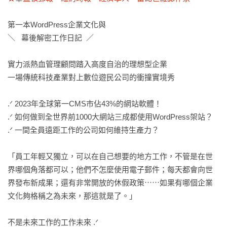
第一本WordPress企業文化與

＼   幕後解密工作日記  ／

實力派熱血管理顧問踏入高度自治的理想型企業

一場傳統科技產業對上數位遊民公司的衝撞實境秀

.ᐟ 2023年全球第一CMS市佔43%的網站軟體！

.ᐟ 如何做到全世界前1000大網站三成都使用WordPress架站？

.ᐟ 一間全員遠距工作的公司如何維持生產力？

「員工年輕又獨立，可以在自己想要的地方工作，不管是在世
界哪個角落都可以；他們不怎麼使用電子郵件；每天都會向世
界發布新成果；還有非常開放的休假政策⋯⋯如果有哪個企業
文化夠格稱之為未來，那這就是了。」

不是未來工作的工作未來 .ᐟ 
