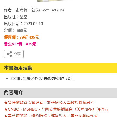
作者：
史考特．勃肯(Scott Berkun)
出版社：
堡壘
出版日期：2023-09-13
定價： 550元
優惠價：79折 435元
書虫VIP價：435元
本書適用活動
2026周年慶／外版暢銷攻略75折起！
內容簡介
★曾任微軟資深管理者，於華盛頓大學教授創意思考

★CNBC、MSNBC、全國公共廣播電台（美國NPR）評論員

★華盛頓郵報、紐約時報、經濟學人、富比世雜誌作家