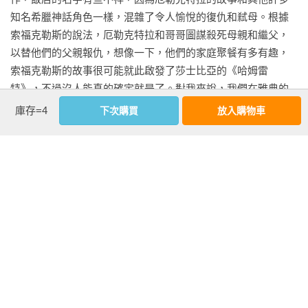
「如果你想對創業精神、企業管理、或者只是人生來點不同的
知名希臘神話角色一樣，混雜了令人愉悅的復仇和弒母。根據
看法，讀這本書就對了！」──提摩西．費里斯（Timothy 
索福克勒斯的說法，厄勒克特拉和哥哥圖謀殺死母親和繼父，
Ferriss），《紐約時報》暢銷書《一週工作四小時》作者

以替他們的父親報仇，想像一下，他們的家庭聚餐有多有趣，
索福克勒斯的故事很可能就此啟發了莎士比亞的《哈姆雷
「史考特用幽默和熱情，從未來寫了一封信，有關一種全新的
特》，不過沒人能真的確定就是了。對我來說，我們在雅典的
工作空間，而這在網際網路出現之前根本不可能發生，他的見
工作只要一不順，我就不禁想起厄勒克特拉和各種家庭及團隊
庫存=4
下次購買
放入購物車
解會讓你大笑、思考、並讓你對自己的公司文化提出所有正確
失和的事，但我當然只是自己想想，領導者永遠不該拿叛變開
的疑問。」──吉娜．崔帕妮（Gina Trapani），生活駭客
玩笑，我們的團隊一直處得不錯，我並不想要任何東西（不管
（Lifehacker）網站創辦人

是神話中或現實中）擋在我們的路上。

　　我們叫作「社交團隊」，隸屬於WordPress網站上的許多
「有人說工作的世界正在改變，但他們錯了，世界早就已經改
程式設計師團隊之一，這個網站上有數百萬個人氣部落格和其
變了！趕快讀這本書更新一下進度。」──克里斯．古利博
他網站，是全世界流量前十五高的網站，我們團隊的職責很簡
（Chris Guillebeau），《你可以不只是上班族：斜槓創業，複
單：發明讓讀寫部落格變得更容易的東西。你可能以為在那觀
業多賺多自由的27天行動計畫》作者

察我們工作，會發現許多創新又大膽的工作方式，事實並不是
看更多
這樣，是有不少創新的方式沒錯，不過光是看著我們工作應該
「勃肯在這個非常二十一世紀的組織中工作的第一人稱故事
注意不到，若只是隨便看一眼的話，你可能還會覺得我們根本
裡，完美平衡了敏銳的觀察、深刻的見解、幽默，你會受到挑
就沒在工作。

作者資料