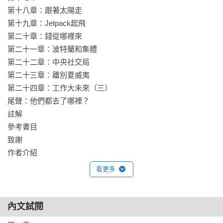
✐ 遠距工作的員工所面臨的最大挑戰，其實是管理自己的心理
第十八章：跟著太陽走 

狀況。

第十九章：Jetpack起飛 

✐ 創辦一間公司，甚至是成立一個專案團隊，都是非常困難的
第二十章：錢從哪裡來 

挑戰，但是為了倉促生存，創辦人雇人常常只是為了解決眼前
第二十一章：波特蘭和集體 

的需求，卻同時帶來了長期的問題。

第二十二章：中央社交局 

✐ WordPress的簡單願景一直都是言論自由民主化，這代表他
第二十三章：離別夏威夷 

們想要讓所有人，不管身在何處，只要有話想說，永遠都能免
第二十四章：工作大未來（三）

費說出來。

尾聲：他們都去了哪裡？ 

✐ 愛談創新的公司犯下的基本錯誤，便是維持頗高的進入門
註解 

檻，這使得就連嘗試新想法都會很困難，並對於需要進行許多
參考書目 

實驗才能篩選出好想法的概念視而不見。

致謝 

✐ 許多Automattic的員工都是所謂的T型人才，多元的技能讓人
作者介紹 

們可以自立自強，他們不需要太多協助就能展開專案，這樣的
索引 
看更多
獨立也防止了家長式管理的需求，他們不需要人寵、也不怕把
手弄髒。

內文試閱
𓉞 網站帶路姬《用WordPress打造賺錢副業》作者

𓉞 劉艾霖「遠距工作者在台灣」社群創辦人 
