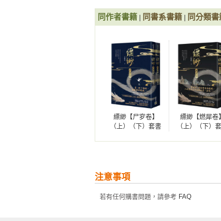
韋府行去。

第十六章　償還（上） 

縹緲閣後院的桃樹下，一隻黑貓拎著
第十七章　償還（下） 

同作者書籍
同書系書籍
同分類書
|
|
第十八章　尾聲

＊

第六折　狐骨酒

崇仁坊，韋府。

第一章　楔子

元曜走進韋府時，韋府中十分混亂，
第二章　青丘

元曜心中好奇，但韋彥也沒有說什麼
第三章　狐谷

燃犀樓裡，元曜和韋彥盤腿坐在羅
第四章　觀星

帶，還隱隱浸出血跡。

第五章　管狐

縹緲【尸穸卷】
縹緲【燃犀卷
韋彥見了，道：「南風，你手上有傷
第六章　般若

（上）（下）套書
（上）（下）
南風道：「一點小傷而已，公子不必
第七章　狐言

不分售
不分售
韋彥點點頭，他想起了什麼，又憂心
第八章　孫語

南風愁道：「鎖好了。可是，並沒有
第九章　花月

元曜忍不住了，問道：「丹陽，到底
第十章　枯木

注意事項
韋彥嘆了一口氣，道：「事情說來
第十一章　阿飄

吧。」

第十二章　阿空

若有任何購書問題，請參考
FAQ
元曜問道：「韋夫人出什麼事了？」
第十三章　塗山

韋彥道：「昨天，二娘去南郊凌霄
第十四章　破天
