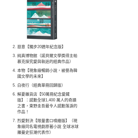
惡意【獨步20週年紀念版】
純真博物館（諾貝爾文學獎得主帕
慕克探究愛與執迷的經典作品）
本物【現象級暢銷小說，被譽為韓
國文學的未來】
白夜行（經典單冊回歸版）
解憂雜貨店【50萬冊紀念愛藏
版】：感動全球1,400 萬人的奇蹟
之書，東野圭吾最令人感動落淚的
作品！
烈愛對決【限量書口噴繪版】（現
象級同名電視劇原著小說 全球冰球
羅曼史狂潮代表作）