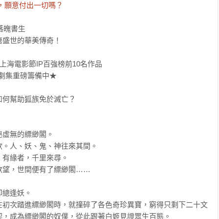
，願意付出一切嗎？
魄書生

盛世的華美傳奇！

上海電影節IP百強榜前10名作品

劇集重磅籌備中★

何幫助狐族免於滅亡？

虛無的縹緲閣。

。人、妖、鬼、神往來其間。

有緣者，千里來尋。

望，世間便有了縹緲閣……

總逢妖。

在初次踏進縹緲閣時，就撞碎了各色奇珍異寶，窮得只剩下二十文
，成為縹緲閣的奴僕，從此跟著白姬見證眾生百態。
