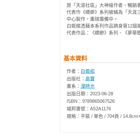
原「天涯社區」大神級作者、暢銷書
元曜疾步回到大廳，他從傘壺中取
代表作《縹緲》系列被稱為「天涯
走進了縹緲閣，他的神色十分愁悶。
【下冊】

中心製作，重磅籌備中。

韋彥一看見元曜，便不由分說地拉住
第五折　斷指戒

白姬綰憑藉本系列作品躋身第12屆網
元曜道：「白姬去洛陽了。丹陽，你
第一章　楔子

代表作品：《縹緲》系列、《夢華
韋彥問道：「白姬去洛陽幹什麼？她
第二章　綠綺

元曜道：「白姬的侄子陶五公子從
第三章　篳篥

肯來長安，只肯在洛陽等白姬過去
第四章　雷宅

基本資料
不知道什麼時候回來。」

第五章　巫山

韋彥愁道：「白姬不在，這可如何是
第六章　癡傻

作者：
白姬绾
元曜問道：「丹陽，發生什麼事了？
第七章　巫浪

出版社：
高寶
韋彥望著元曜，心念一轉，道：「
第八章　蛛絲

書系：
漫時光
也算是見多識廣。我府裡發生了一些
第九章　灞橋

出版日期：2023-06-28

還沒等元曜回答，韋彥不由分說地拉
第十章　女魄

ISBN：9789865067526

小書生沒有韋彥力氣大，反抗不了
第十一章　斷指

城邦書號：A52A1176

牠送傘呢！」

第十二章　蛛網

規格：平裝 / 單色 / 704頁 / 14.8cm×21cm 
韋彥急道：「一隻貓哪有那麼嬌氣
第十三章　蛇蛛

之，快走吧！」

第十四章　幻境

小書生一路上跟韋彥拉拉扯扯，最
第十五章　兩命
