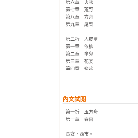
 第四折　八咫鴉 

第六章　火祆

擁有淨化惡念之神力的八咫鴉菰葉
第七章　荒野

恩，牠決定──要澈底淨化鬼王和一
第八章　方舟

【下冊】

第九章　尾聲

 第五折　斷指戒 

有抱負卻沒天賦的斫琴匠雷音，在
第二折　人皮傘

魄，成為了一代名匠。晚年時，想
第一章　依柳

印了嫏，他的後代仍然沒能擺脫斷
第二章　傘鬼

料，這將使雷氏付出更大的代價……
第三章　花宴

第四章　悲啼

 第六折　狐骨酒 

第五章　碧霜

千年一次的狐族聚會，輪到翠華山
第六章　鬼語

給二兒子胡辰。沒想到，胡辰奉命
第七章　噩夢

年益壽、增進修為的傳言甚囂塵上
第八章　人皮

內文試閱
相，讓狐族與人類重新和平相處嗎
第九章　尾聲

第一折　玉方舟

第一章　春雨

第三折　葳蕤鎖

第一章　葳蕤

長安，西市。

第二章　宣朗
