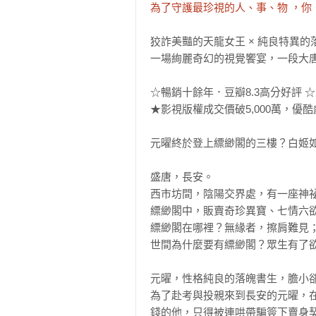
為了守護最珍視的人、事、物 ，你
狡詐美豔的天龍女王 × 純良特異的落
一場絢麗奇幻的視覺饗宴，一段大唐
☆暢銷十餘年．豆瓣8.3高分好評 ☆
★影視版權成交價破5,000萬，優酷
元曜終於登上縹緲閣的三樓？白姬如
盛唐，長安。

西市坊間，陰陽交界處，有一座神祕
縹緲閣中，販賣奇珍異寶、七情六欲
縹緲閣在哪裡？無緣者，擦肩難見；
世間為什麼要有縹緲閣？眾生有了欲
元曜，性格純良的落魄書生，膽小卻
為了赴考與投親來到長安的元曜，
錢的他，只得被連哄帶騙簽下賣身契