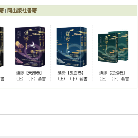
醃魚傻站著等元曜送傘，牠已經被春雨淋成了落湯貓。

籍
同出版社書籍
|
僕人們來來往往，一臉凝重。

，只領著他進了燃犀樓。

漢床上，韋彥的孌童南風給他們端來了茶水。南風的手臂上纏著繃
】
縹緲【天咫卷】
縹緲【鬼面卷】
縹緲【提燈卷】
，這種端茶送水的活兒讓僕人做就是了。」

套書
（上）（下）套書
（上）（下）套書
（上）（下）套書
擔心。剛才聽垂花堂那邊的僕人說，小姐已經趕回家了。」

不分售
不分售
不分售
地問道：「帝乙鎖好了嗎？」

什麼用，恐怕今晚還是老樣子。」

發生了什麼事情？」

話長，一件事與二娘有關，一件事與帝乙有關，先說二娘的事情


庵還願，在凌霄庵住了一晚，不知道發生了什麼事情，變得不生不