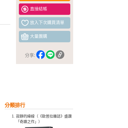
直接結帳
放入下次購買清單
大量團購
分享:
分類排行
寂靜的緯線（《歐普拉雜誌》盛讚
「奇蹟之作」）