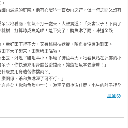
。

著細雨濛濛的庭院，他有心想吟一首春雨之詩，但一時之間又沒有
曜呆呆地看雨，牠氣不打一處來，大聲罵道：「死書呆子！下雨了
在桃樹上打算晾成魚乾呢！這下完了！醃魚淋了雨，味道全毀
，幸好雨下得不大，又有桃樹枝遮掩，醃魚並沒有淋到雨。

雨下大了起來，雨聲稀里嘩啦。

衝出去，淋溼了貓毛事小，淋壞了醃魚事大。牠看見站在迴廊的小
呆子，你快過來用身體替爺擋雨，讓爺把魚拿去廚房！」

什麼要用身體替你擋雨？」

麼關係，爺和魚淋溼了可不行。」

此言差矣！你和魚腹中空空，淋溼了倒也沒什麼，小生的肚子裡全
」

展開
奴惡狠狠地道。

。不過，春雨寒溼，他擔心離奴淋雨著涼，還是道：「你稍等，小
氣使地道。

拎著醃魚在桃樹下等著。
