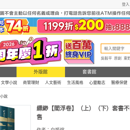
登入
吳毅平
原創
東
原創
Rewire
外版館
套書館
文學小說
商管理財
人文藝術
生活風格
心靈勵志
醫療保健
小說
縹緲【閻浮卷】（上）（下）套書不
售
作者：
白姬绾