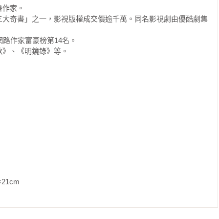
作家。

了一把岸芷汀蘭傘。元曜正要回後院時，韋彥打著一把枯枝連理傘
三大奇書」之一，影視版權成交價逾千萬。同名影視劇由優酷劇集


他，道：「軒之，白姬呢？」

路作家富豪榜第14名。

怎麼了？」

歌》、《明鏡錄》等。
什麼時候回來？」

東海運了一些寶物來，因為陶五公子的死敵正好在長安，所以他不
取寶物。白姬只好去取了。她走了三天了，走前也沒有交代歸期，
好！」

」

白姬不在，軒之也可以！軒之你天天在縹緲閣跟著白姬耳濡目染，
事情，你快跟我去看看吧！」

著小書生走出縹緲閣。

，急忙道：「丹陽你稍等，離奴老弟還在後院桃樹下，小生還得給
               
，雨又不大，淋不壞的。我這可是人命關天的大事，耽誤不得，軒
後被韋彥塞進了停在巷口的馬車裡，馬車在春雨中緩緩向光德坊的