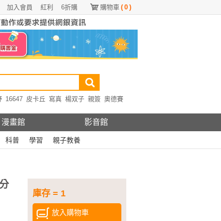
加入會員
紅利
6折購
購物車
(
0
)
野
16647
皮卡丘
寫真
楊双子
親簽
奧德賽
漫畫館
影音館
科普
學習
親子教養
分
庫存 = 1
放入購物車