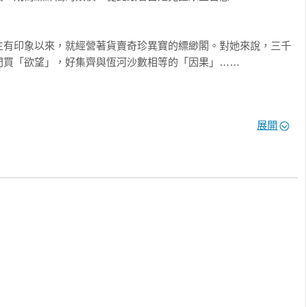
生有印象以來，就經營著貨賣奇珍異寶的縹緲閣。對她來說，三千
買「欲望」，好集齊與恆河沙數相等的「因果」……

展開
大力量，既能帶來救贖，也能毀滅世界。它本該永久漂流在海上，
止滔天洪水淹沒人世？ 

，即將與戰功彪炳的新晉將軍劉晉鵬成親。然而，隨著婚期將近，
模糊沒有皮的傘鬼出現……

經常一起遊園。然而，文宣朗卻無故消失了好一段時間。當他再次
自己看得見文宣朗？
