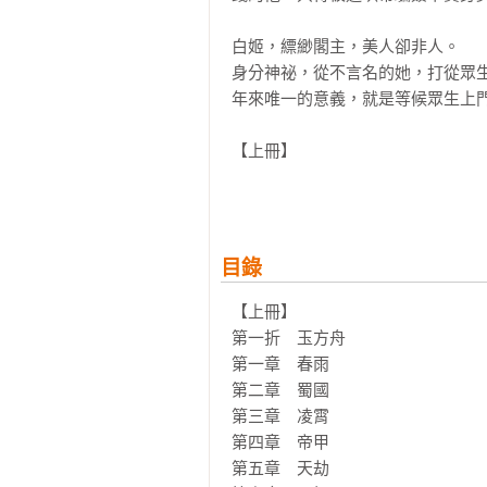
白姬，縹緲閣主，美人卻非人。

身分神祕，從不言名的她，打從眾
年來唯一的意義，就是等候眾生上門
【上冊】

 第一折　玉方舟 

古蜀國的鎮國之寶玉方舟蘊藏著強
為何會出現在縹緲閣？白姬要如何阻
目錄
 第二折　人皮傘 

光祿大夫沈自道的掌上明珠沈筠娘
【上冊】

沈府開始頻頻發生怪事，經常有血肉
第一折　玉方舟

第一章　春雨

 第三折　葳蕤鎖 

第二章　蜀國

夏葳蕤與文宣朗，兩人互有好感，
第三章　凌霄

出現，夏葳蕤驚訝地發現，竟然只有
第四章　帝甲

第五章　天劫
