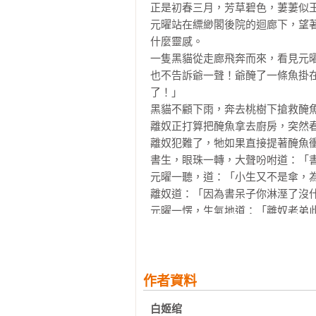
正是初春三月，芳草碧色，萋萋似玉
第三章　疑慮

元曜站在縹緲閣後院的迴廊下，望
第四章　夜探

什麼靈感。

第五章　玉竹

一隻黑貓從走廊飛奔而來，看見元
第六章　約定

也不告訴爺一聲！爺醃了一條魚掛
第七章　尾聲

了！」

黑貓不顧下雨，奔去桃樹下搶救醃魚
第四折　八咫鴉

離奴正打算把醃魚拿去廚房，突然春
第一章　惡婦

離奴犯難了，牠如果直接提著醃魚
第二章　烏鴉

書生，眼珠一轉，大聲吩咐道：「書
第三章　淨化

元曜一聽，道：「小生又不是傘，為
第四章　千山

離奴道：「因為書呆子你淋溼了沒什
第五章　全骰

元曜一愣，生氣地道：「離奴老弟
第六章　鬼王

是聖賢書，淋溼了滿腹經綸可不行。
第七章　報恩

「臭書呆子，少貧嘴！快過來！」離
第八章　福地

「小生不過去！」元曜不服氣地道
第九章　菰葉

生去給你拿雨傘。」

作者資料
第十章　善惡

「書呆子，你快去快回！」離奴頤指
第十一章　離別

白姬绾
元曜轉身回縹緲閣的大廳拿傘，黑貓
第十二章　尾聲
