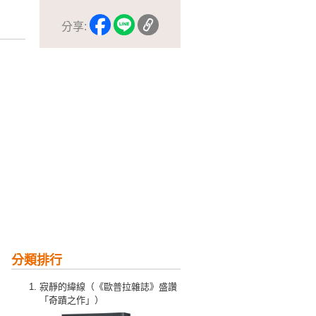
分享:
分類排行
寂靜的緯線（《歐普拉雜誌》盛讚
「奇蹟之作」）