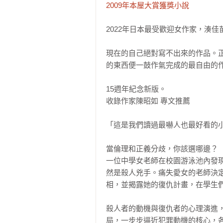
2009年本屋大賞獲獎小說
2022年日本最受歡迎女作家，湊佳
現在的自己絕對寫不出來的作品。
的東西便一鼓作氣完成的最自由的作
15週年紀念新版。

收錄作家陳昭如 專文推薦

「這是我們讀過最嚇人也最好看的小
當倫理和正義分歧，你該選哪邊？

一位中學女老師在校園游泳池內發
然是殺人兇手。痛失愛女的老師決
相，並揭露她的復仇計畫，在學生們
殺人者的動機與復仇者的心理演進
局，一步步逼近犯罪動機的核心，