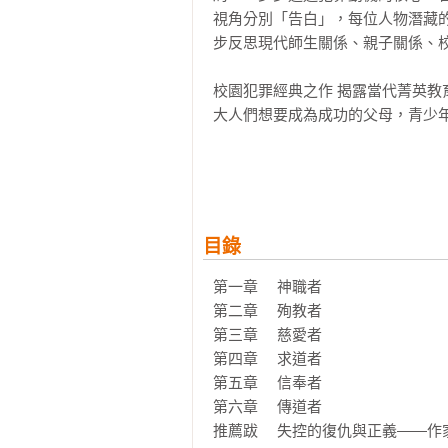
視角分別「告白」，每位人物潛藏
步反思現代師生關係、親子關係、校
校園犯罪經典之作 揭露當代菁英教育
大人們想要成為成功的父母，青少年
「《告白》呈現出許多令人困惑的
做？如今在自由民主的社會裡，少
收尾。在一個以極端暴力欺負無辜
能夠解消仇恨，回復人們心中受損的
目錄
日本至今銷量已突破三百萬本。

第一章	神職者

「像湊佳苗這樣的小說家，不是二
第二章	殉教者

――《告白》初版編輯平野優佳

第三章	慈愛者

第四章	求道者

一齣學生與老師共同上演的告白劇，
第五章	信奉者

持續追問令人困惑的問題，正是《告
第六章	傳道者

推薦跋	失控的復仇與正義——