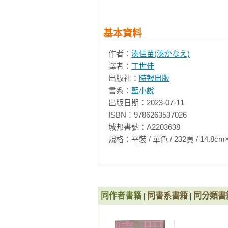
人很多；但立刻就找到想做的事，
好了麼。在哪天找到自己真正想做
呢？」因為我認為既然要進入教育
基本資料
關注無處可逃的孩子們。當時我有那
田中同學、小川同學，這可不是笑點
作者：
湊佳苗(湊かなえ)
成為中學教師整八年，最初算是摸
譯者：
丁世佳
附近氣氛悠閒的這所Ｓ中學教了四年
出版社：
時報出版
「那所Ｍ中學？」正是。最近常常
書系：
藍小說
啊。「妳認識他嗎？」姑且算認識
出版日期：2023-07-11

這樣的熱血教師，所以你們對他的
ISBN：9786263537026

下？」好吧，我沒什麼興趣所以就
城邦書號：A2203638

年級的時候因為讓導師受傷而被退
規格：平裝 / 單色 / 232頁 / 14.8cm×21cm 
困中生存的人結識並共同生活之後
立大學就讀，最後當了國中英文老
同樣年紀的孩子們重蹈覆轍。幾年
子，就算不是本校的學生也都會上
同作者書籍
同書系書籍
同分類書
|
|
麼熱心所以得到了「勸世鮮師」這
導的內容一樣嗎？」那可真不好意
說？」去年年底，才三十三歲的他