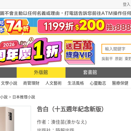
登入
吳毅平
原創
東
原創
Rewire
外版館
套書館
文學小說
商管理財
人文藝術
生活風格
心靈勵志
醫療保健
小說
>
日本推理小說
告白（十五週年紀念新版）
作者：
湊佳苗(湊かなえ)
出版社：
時報出版