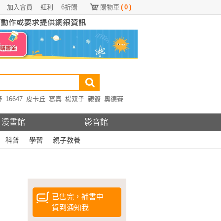
加入會員
紅利
6折購
購物車
(
0
)
野
16647
皮卡丘
寫真
楊双子
親簽
奧德賽
漫畫館
影音館
科普
學習
親子教養
已售完，補書中
貨到通知我