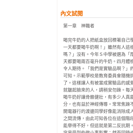
年輕人那猶如紙老虎般華而不實、
青澀帶著笨拙、甚至挫敗絕望的樣
內文試閱
第一章　神職者

喝完牛奶的人把紙盒放回標著自己
一天都要喝牛奶啊！」雖然有人這
嗎？」沒有。今年Ｓ中學被選為「
天都要喝兩百毫升的牛奶。四月體
令人期待。「我們是實驗品啊？」
可知。示範學校是教育委員會隨機
了。這樣讓人有被當成實驗品的感
就皺起臉來的人，請稍安勿躁。每
喝牛奶好讓骨骼健壯，有多少人真
分，也有益於神經傳導。常常焦躁
開電器行的渡邊同學好像能消除成
之間流傳，由此可知各位在這個階
能舉得不好，但這就是第二反抗期
容易受到些微小事影響；然而同時