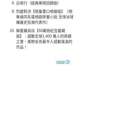
白夜行（經典單冊回歸版）
烈愛對決【限量書口噴繪版】（現
象級同名電視劇原著小說 全球冰球
羅曼史狂潮代表作）
解憂雜貨店【50萬冊紀念愛藏
版】：感動全球1,400 萬人的奇蹟
之書，東野圭吾最令人感動落淚的
作品！
more