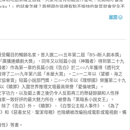
ucky！」的話會怎樣？我想現在這裡有點不愉快的氣氛就會完全不
角度不同，同一件事就會完全不一樣的情況。從牛奶的話題扯到這
展開
過來。雖然如此，各學科的老師都稱讚說今年的一年級同學無論哪
是牛奶意想不到的效果呢。

就辭職了。「要去別的學校任教？」不，是不當老師了。放棄這個
為我永遠不會忘記的最後一屆學生。發出惋惜聲音的人，謝謝你
。最後我有些話要跟大家說，那件事也包括在內。

受矚目的暢銷名家。曾入選二○○五年第二屆「BS-i新人劇本獎」
屆「廣播連續劇大獎」，同年又以短篇小說〈神職者〉得到第二十九
職者〉作為第一章的長篇小說《告白》於二○○八年獲得《週刊文
師」到底是什麼。

得了二○○九年第六屆「本屋大賞」。二○一二年以〈望鄉、海之
我人生的恩師之類的特殊理由，只是因為我家裡窮而已。爸媽一直
家協會賞」短篇小說部門獎，二○一六年以《理想國》榮獲第二十九
了。但是我喜歡念書。申請育英會獎學金的時候，一下子就通過
以《贖罪》入圍世界推理文壇最高榮譽「愛倫坡獎」。

而是家境比我想像中還要貧窮吧。我上了本地的國立大學，一面研
文字功力，以及闔上書之後仍令人反芻再三的懸疑餘韻和人性掙
當講師。有些大人覺得草草吃飯，補習到深夜的學生很可憐；但在
家一致好評的最大魅力所在，被譽為「黑暗系小說女王」。

是太幸福了。大四那年，我開始找工作。雖然很捨不得不繼續做研
，除了《告白》外，《贖罪》、《白雪公主殺人事件》、《為了
佔了上風。而且如果當老師的話，育英會的獎學金就不用還了。於
轉》和《惡毒女兒．聖潔母親》也陸續被改編拍成電影或電視劇，備
試。「這動機不純正吧？」有人要這麼想也是沒辦法的事。但是我
做好。藉口說找不到想做的事，年紀不小了還賴在家裡渾噩度日的
母性》等書。