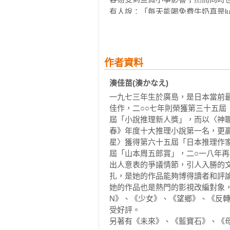
有人說：「每天能喝免費牛奶真是l
一樣了吧？這世上多的是只要看的
個，或許你們一時之間腦子還轉不
個班都比往年來得穩重，說不定這就
牛奶的話題先放在一邊，我這個月
作者資料
職業了。所以一年二班的各位就成
湊佳苗(湊かなえ)
們。「辭職是因為那件事嗎？」是的
一九七三年生於廣島，是日本當前最
佳作，二○○七年則榮獲第三十五
＊

屆「小說推理新人獎」，而以〈神
到了辭職的關頭，反而再度思考「老
春》年度十大推理小說第一名，更贏
之所以當老師，並不是因為有改變
星〉獲得第六十五屆「日本推理作
都說女孩子念什麼書，不要升學算
屆「山本周五郎賞」，二○一八年再
了。我覺得應該不是因為成績好，
出人意表的爭議情節，引人入勝的
修喜歡的化學，一面在補習班打工
扎，是她的作品能夠博得讀者和評論
我看來，讓爸媽低頭求你升學，真
她的作品也是熱門的影視改編對象
究，但想有份安定生活的心情還是
N》、《少女》、《望鄉》、《反
是我毫不遲疑地參加了教師資格考
受好評。

決心要做的話就要把教師的工作全
另著有《未來》、《藍寶石》、《