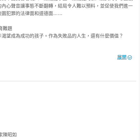
的內心聲音讓事態不斷翻轉，結局令人難以預料，並促使我們進一
園犯罪的法律面和道德面……

難題

渴望成為成功的孩子。作為失敗品的人生，還有什麼價值？　

問題，迫使我們思考：這些心性殘忍、行徑極端的少年為什麼這麼
展開
年暴力犯罪事件依舊頻傳，原因何在？全書以極具爭議的結局作為
者、卻不需要付出什麼代價的世界，是沒有正義可言的。報復真的
正義嗎？ 」——陳昭如推薦，全文收錄書中

十年，而是五十年只會出現一位，具有如此才能的新人作家。」
直面生命價值的深刻省思。

白》在未來世代的出版任務。

作家陳昭如 