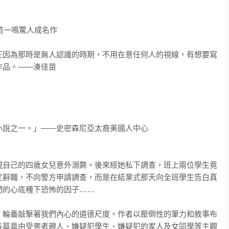
苗一鳴驚人成名作

正因為那時是無人認識的時期，不用在意任何人的視線，有想要寫
品。――湊佳苗

說之一。」——史密森尼亞太裔美國人中心

現自己的四歲女兒意外溺斃。後來經她私下調查，班上兩位學生竟
定辭職，不向警方申請調查，而是在結業式那天向全班學生告白真
的心底種下恐怖的因子……

，輪番敲擊著我們內心的道德尺度。作者以壓倒性的筆力和敘事布
各篇章由受害者親人、嫌疑犯學生、嫌疑犯的家人及女同學等主觀