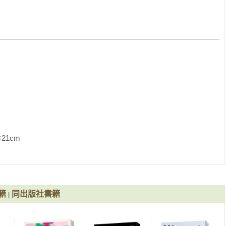
並且真正能去做的人也很少。既然如此，就全力去做眼前的事不就
的事之前，這應該是有利無弊的。「為什麼不去高中而當國中老師
界，就要挑戰義務教育的現場。不想念高中的話退學就好了。我想
種志向。我也有過熱血沸騰的時代啊。

。

索學習吧，在城裡的Ｍ中學待了三年，之後休息一年，接著在縣境
，實際執了七年教鞭。

上電視的櫻宮正義老師任教的學校。好了好了不要鬧。他那麼有名
吧，一起工作了三年，是知道這人沒錯，但那個時候他還不是現在
了解八成比我還清楚。什麼事，前川同學？「不知道所以請說明一
簡單說說。櫻宮老師從國中時起就是不良少年集團的頭頭，高中二
學。後來浪跡海外，似乎也做過不少危險的事情，但跟在紛爭與貧
               
，察覺到自己過去的錯誤，回國取得高中畢業資格，進入有名的私
師。之所以選擇國中任教，好像是為了不讓跟自己當初誤入歧途時
前開始就在放學後也到熱鬧的街上巡邏，看見不回家到處遊蕩的孩
前勸說：「不要糟蹋自己。想要重頭來過現在就可以辦到！」他這
籍
同出版社書籍
|
個綽號，上電視啊出書什麼的十分活躍。「這不是跟上星期電視報
思了。對知道他的人而言我的說明太無聊了吧。「重要的部分都沒
被醫生告知只剩下幾個月的壽命，即便如此也仍舊不悲觀，打算從