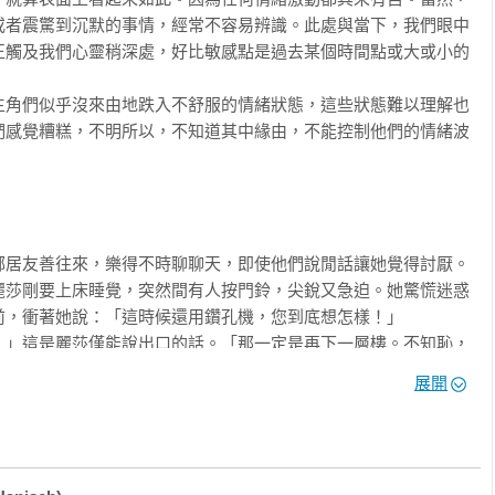
或者震驚到沉默的事情，經常不容易辨識。此處與當下，我們眼中
正觸及我們心靈稍深處，好比敏感點是過去某個時間點或大或小的


主角們似乎沒來由地跌入不舒服的情緒狀態，這些狀態難以理解也
們感覺糟糕，不明所以，不知道其中緣由，不能控制他們的情緒波
大象



居友善往來，樂得不時聊聊天，即使他們說閒話讓她覺得討厭。

麗莎剛要上床睡覺，突然間有人按門鈴，尖銳又急迫。她驚慌迷惑
，衝著她說：「這時候還用鑽孔機，您到底想怎樣！」

。」這是麗莎僅能說出口的話。「那一定是再下一層樓。不知恥，
餘的字句被她憤怒腳步踩得嘆息的樓梯間所吞沒。麗莎還聽到自己
展開
微發抖，第一個念頭是：「希望她相信不是我！」然後上床睡覺。
求嗎？

回到家，她告訴丈夫剛經歷了什麼事。他氣鄰居錯怪妻子，建議明
難以平靜。他變得不耐煩，「現在先睡吧，反正又沒發生什麼