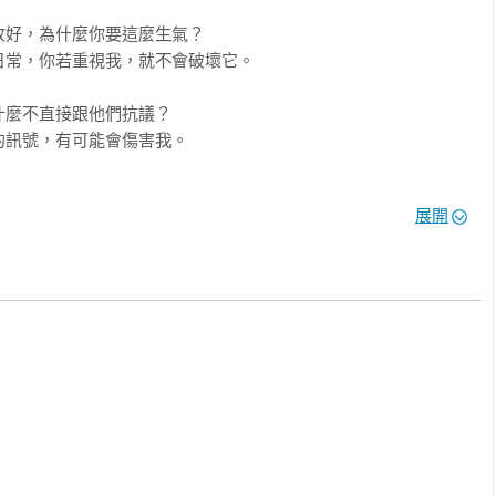
好，為什麼你要這麼生氣？

常，你若重視我，就不會破壞它。

麼不直接跟他們抗議？

訊號，有可能會傷害我。

是很好嗎？省得麻煩。

展開
、不再被需要了？

的情緒卻有如「大象」一樣大。

會知道自己為什麼沮喪，為什麼生氣？但有時候，一些他人看起來
的口器，刺進了我們心靈深處，讓我們大發雷霆，甚至沮喪悲傷，
的訊息、工作時突如其來的手機鈴聲，也可能是餐廳差勁的服務、
過往的人生履歷、潛在的自我認同、深藏的內在創傷，我們很容易
自己最真實的情感需求，陷入低落的情緒中。
