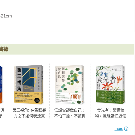
的姿態並非放鬆，而是內在退縮的表現。他攤平的手滑過額頭，有
，他努力尋求諒解，也因為他記起自己一再承諾，不把東西散放四
               
」

事

假，他們和好友夫妻一起租了山中小屋。塞巴斯提安經過幾個月的
安裝企劃主管，他的工作向來涉及許多企業內部衝突和權力鬥爭。
時間，另一方面他又擔心，他的同事可能在他休假時入侵他的勢力
書籍
策……被雪覆蓋的山區景色，以及收音機傳來的韋瓦第《四季》將
取代過去的自我保護程式

覺、愉快的夜晚以及美食。

小屋並不提供飲食。直到這時他才又想到，他的妻子早在幾天前就
工作壓力之下，他完全忘了這回事（或許也因為他基本上認為那應
己的疏失，打他朋友的手機。他覺得才不過講了兩句，對方就宣
已經準備好我們所需要的東西。」塞巴斯提安頓時情緒低落下來，
，他都沒說什麼話，抵達小屋之後，他很快縮進自己的房間，又感
詢問他怎麼回事，只是更讓他拒人千里。

擇與
第三視角: 在集體暴
低調安靜做自己：
食光者：讀懂植
打電話來，對自己的打擾致歉，但強調他有多迫切需要塞巴斯提安
善回顧

學
力之下如何表達真
不怕干擾、不被拘
物，就能讀懂這個
。塞巴斯提安在這個領域是知名專家，他想出正確的解決方式，他
正的想法?
束、不受委屈的靜
世界
掛上電話之前不忘再度表達歉意。結束通話之後，塞巴斯提安自覺
心智慧
more
而空。他又和朋友為伴，心情極佳地度過夜晚。
