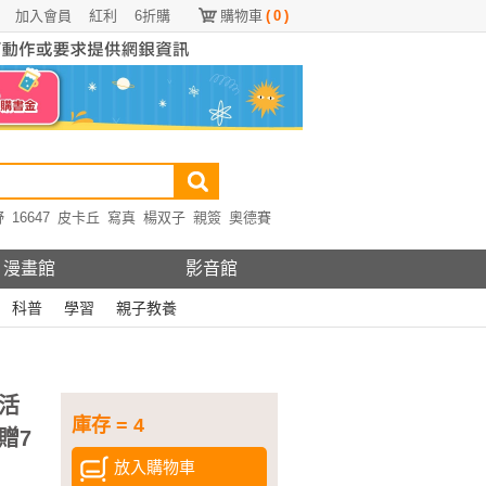
加入會員
紅利
6折購
購物車
(
0
)
野
16647
皮卡丘
寫真
楊双子
親簽
奧德賽
漫畫館
影音館
科普
學習
親子教養
活
庫存 = 4
贈7
放入購物車