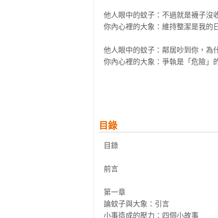
他人眼中的蚊子：不過就是襪子沒收
你內心裡的大象：維持整潔是我的日
他人眼中的蚊子：鄰居吵到你，為什
你內心裡的大象：爭執是「危險」的
他人眼中的蚊子：他們不找你幫忙不
你內心裡的大象：我是不是不受歡迎
看起來像「蚊子」一樣小的事，背後
目錄
每個情緒背後都有成因，通常我們
目錄

無關緊要的小事，卻有如蚊子尖銳
而我們自己也不知道原因。

前言

這些「小事」可能是一個沒有回覆
第一章

朋友無心的一句話。它反映了我們
論蚊子與大象：引言

不自覺的迴避它，但無意間卻忽視了
小事造成的壓力：四個小故事
