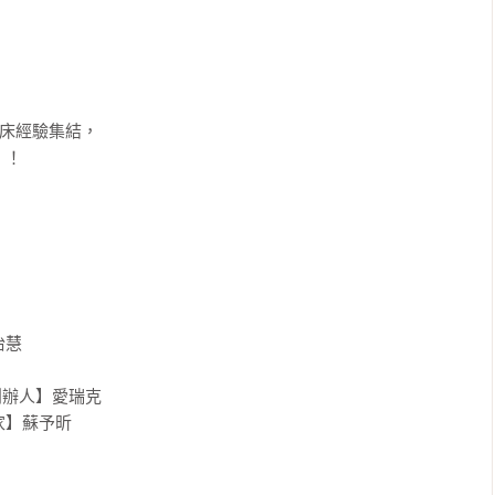
床經驗集結，

！

慧

辦人】愛瑞克

】蘇予昕
