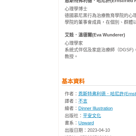
恩斯特弗利德．哈尼許(Ernstfried Ha
■沒有實際傷害──史蒂凡的故事

穩固的人際關係

心理學博士

史蒂凡散步結束後走向他的車子，
重視和尊重

德國慕尼黑行為治療教育學院的心
桿，而且顯然想一走了之。史蒂凡
平等對待和公平

學院的董事會成員，在個別、群體
個駕駛從後照鏡看到這一幕，下車
情欲和性欲

一起仔細檢查保險桿，什麼都看不
安全感

艾娃．溫德爾(Eva Wunderer)
的保險公司，不然我就報警！」被
好奇

心理學家

他回答：「汽車必須送到維修廠檢
自主

系統式伴侶及家庭治療師（DGSF)
頭，開走了。史蒂凡奔跑著追了幾
您的需求總結：您滿意嗎？有衝突嗎
教授。
到的只有幾個冷眼旁觀的行人。

一個星期後──修車廠早就說明沒有
您如何分配時間和精力？期望和現實
■老是為了襪子發脾氣──安娜和彼得
基本資料
一個經典而且恆久的問題範例：安
第四章

沒什麼挑戰性的居家兼職工作，操
找出您的大象們

作者：
恩斯特弗利德．哈尼許(Ernstfrie
公室返家，安娜迎接著問他：「今
您的大象：如何找出通往大象的途徑
譯者：
不言
帶之後，他就陷進沙發裡。安娜知
途徑一：蚊子

繪者：
Dinner Illustration
等到他反問自己今天的感受只會是
途徑二：激動情緒

出版社：
平安文化
絲不耐煩說：「要是你等會兒能整
途徑三及四：受傷點和自我保護程式
書系：
Upward
又要開始了嗎？難道沒有更重要的
途徑五：自我及外界形象

出版日期：2023-04-10

刻縮在報紙後面，比起經濟專欄，
途徑六：審視生命歷程
