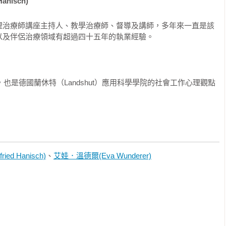
nisch)
他遠遠地看見另一個駕駛把車轉出停車位時，擦撞了他的新車保險
理治療師講座主持人、教學治療師、督導及講師，多年來一直是該
憤怒地跑上前去，手腳揮舞，一邊怒吼：「你一定想肇逃！」另一
以及伴侶治療領域有超過四十五年的執業經驗。
問他發生了什麼事，他想著只不過輕輕碰了一下車子而已。兩個人
出來，史蒂凡還是止不住怒氣，他粗聲粗氣地堅稱：「立刻說出你
責怪的駕駛冰冷地回應：「隨您高興，您明明看到根本沒什麼。」
測，車子可能有內傷（他真的這麼說！）。」另一個駕駛只是搖搖
，也是德國蘭休特（Landshut）應用科學學院的社會工作心理觀點
公尺，揮舞雙手好壯大聲勢，憤怒地要求對方「馬上停車！」，聽
？

損壞，史蒂凡還忿忿不平地向朋友說起這件事。



的故事

娜和彼得結婚三年了，一起住在寬敞的都會住宅裡。安娜目前有個
持家務，彼得是公司主管。彼得再次於晚上八點才精神緊繃地從辦
d Hanisch)
、
艾娃．溫德爾(Eva Wunderer)
天過得怎麼樣？」他只以一聲輕嘆回應，脫掉大衣、夾克，解下領


道這個態度表示：「電池已經沒電，我需要安靜！」這種情況下想
徒勞。因此她只提醒了一句：「廚房裡還有些吃的。」接著隱含一
理你的襪子和客廳裡的報紙就好了。」彼得於是生氣地回答：「妳


話可說？」安娜這時明顯較大聲地說：「你問我？你才剛到家就立
還是不管你迫切想讀的哪個部分，你顯然對我過得如何不感興