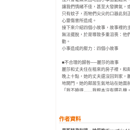
到達上方：獨立的成年人

讓我們情緒不佳，甚至大發脾氣，
只有蚊子，而牠們尖尖的口器此刻
如果需求失落：大象的產生

心靈傷害所造成。

M-E-A-公式：蚊子、大象和激動情緒
接下來介紹四個小故事，故事裡的
無法擺脫，於是導致多重沮喪：他
生活經驗及其留下的痕跡：七種典型
動。

大象一：「我擔心失去庇護」

小事造成的壓力：四個小故事

大象二：「我不受尊重」

大象三：「我無法劃定自己的界線」
■不合理的歸咎──麗莎的故事

大象四：「我不受重視和尊重」

麗莎和丈夫住在租來的房子裡，和鄰
大象五：「我不是其中一分子」

晚上十點，她的丈夫還沒回到家，
大象六：「我總是要讓步」

地開門，她的鄰居生氣地站在她面前
大象七：「沒人幫我」

「我不曉得……我根本沒有鑽孔機
都這個時間了！」鄰居咆哮著，剩
第三章

說：「抱歉。」然後關上門。她微
尋找蛛絲馬跡：您知道自己的基本需
她激動的情緒尚未平伏，當她丈夫
生活品質：這對您意味著什麼？

天找她抗議，麗莎堅拒，無論如何
作者資料
事！」

您生命中真正需要的是什麼？
