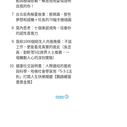
船與極端依賴，解放想用愛情證明
自我的你！
台北街角解憂故事：那條路、那些
夢想和感觸＋社長的70幅手繪插圖
莫內思考：七個美感視角，培養你
的感性直覺力
我和1000個陌生人共進晚餐：不談
工作，更能看見真實的彼此（吳念
真、劉軒等5位跨界人士推薦，一
場觸動人心的深刻實驗）
健康社交說明書：人際連結的藝術
與科學，哈佛社會學家用「5-3-1法
則」打開人生快樂關鍵【鸚鵡螺圖
書獎金獎】
more