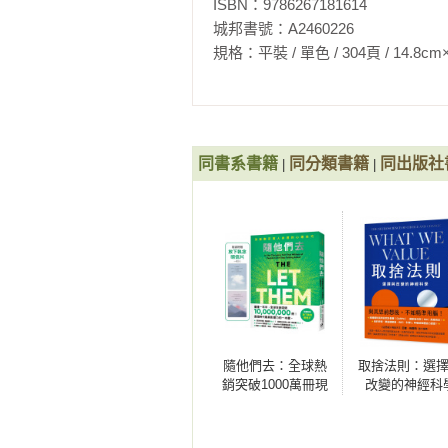
ISBN：9786267181614

趣。」彼得在沙發上坐得更沉，他
城邦書號：A2460226

如想撫平他的怒紋。為了避免爭吵
第五章

規格：平裝 / 單色 / 304頁 / 14.8cm×21cm 
處。「抱歉，我今天早上真的匆忙。
重獲內心平衡的途徑

■假期中的壞心情──塞巴斯提安的故
再也不怕被叮：更從容面對蚊子

塞巴斯提安和妻子蘇菲雅冬天去度
辛勞工作覺得筋疲力竭，身為軟體
緊急棘手情況下的七個建議

他一方面高興能逃離持續高壓一段
同書系書籍
同分類書籍
同出版社
|
|
範圍，可能在他缺席時作出重大決
重視基本需求：適當的問題解決方式
他拉回當下，期待兩星期的滑雪、睡
檢視根深柢固的信念

說到美食，他思索是否買足食物，
替代的問題解決方式

拜託他買好東西。在假期前的收尾
該是太太的任務）。他只得認清自
正向的自我形象和他者的真實形象

稱：「就買你們需要的東西，我們
認識自己的優點，運用這些長處

他有點失望，感到不安。一路下來
排除曾經歷的「弱點」

覺疲累，沒興趣聊天。他妻子善意地
隨他們去：全球熱
取捨法則：選
這時他的手機響起，他的一個同事
也是邁向未來的一步：不帶憤怒的和
銷突破1000萬冊現
改變的神經科
的建議，好解決一個剛出現的問題
對童年及青少年時期的正面記憶

象級巨作！改變千
的同事明顯鬆了口氣，表達謝意，
萬人命運的心理技
對童年及青少年時期的負面記憶

巧【附放下執念明
像經過轉化一般，疲累和壞情緒一掃