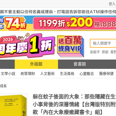
登入
吳毅平
原創
東
原創
Rewire
外版館
套書館
文學小說
商管理財
人文藝術
生活風格
心靈勵志
醫療保健
成長
躲在蚊子後面的大象：那些隱藏在生
小事背後的深層情緒【台灣版特別附
款「內在大象療癒藏書卡」組】