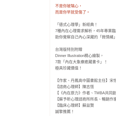
不是你玻璃心，

而是你早就受傷了。
「德式心理學」新經典！

7種內在心理需求解析，45年專業臨
助你覺察自己內心深藏的「微情緒」
台灣版特別附贈

Dinner Illustration精心繪製，

7款「內在大象療癒藏書卡」！

極具珍藏價值！

【作家、丹鳳高中圖書館主任】宋怡
【諮商心理師】陳志恆

【《內在原力》作者、TMBA共同創
【蘇予昕心理諮商所所長、暢銷作家
【臨床心理師】蘇益賢

誠摯推薦！
