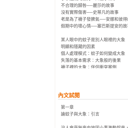
不合理的歸咎──麗莎的故事

德國心理學家哈尼許和溫德爾融合
沒有實際傷害──史蒂凡的故事

己的需求、壯大內心的力量，透過
老是為了襪子發脾氣──安娜和彼得
法。每個人都有屬於自己的蚊子和
假期中的壞心情──塞巴斯提安的故事
自己的平靜。
某人眼中的蚊子是別人眼裡的大象

明顯和隱藏的因素

個人處理模式：蚊子如何變成大象

失落的基本需求：大象般的後果

襪子裡的大象：伴侶衝突案例

本書能帶給您的收穫

第二章

內文試閱
搜尋標的：隱藏的大象

第一章

正向發展的基礎：滿足基本需求

論蚊子與大象：引言

從安全感到自主決定：需求層級

要是這樣就好了：我們所需要的都能
沒人會毫無來由地因小事激動起來