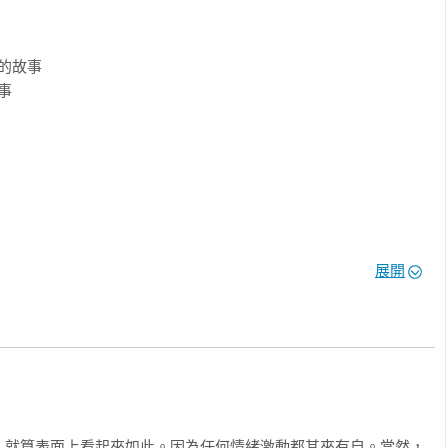
45年臨床經驗、實際案例解析，幫助我們傾聽真實的心聲、認清自
自主練習的過程，我們得以從情緒中找到勇氣，找到突破僵局的方
的故事

大象，而經過這場療癒之旅，大象將會走出蚊子的背後，找回屬於


展開
得到

，就算表面上看起來如此。因為任何情緒激動都其來有自。當然，