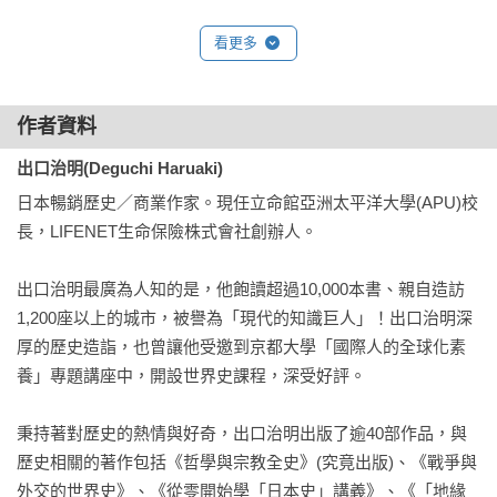
第2部 

看更多
第1章　世界帝國的時代（1000-1 BC①）

作者資料
〔1〕史上最初的世界帝國──亞述

〔2〕大流士一世所實現的全球化

出口治明(Deguchi Haruaki)
〔3〕亞歷山大大帝的真面目

日本暢銷歷史／商業作家。現任立命館亞洲太平洋大學(APU)校
〔4〕安息帝國的建國與尚未成為帝國的羅馬

長，LIFENET生命保險株式會社創辦人。

〔5〕亞歷山大帶來的衝擊促成印度統一

〔6〕統一中國的天才──秦始皇

出口治明最廣為人知的是，他飽讀超過10,000本書、親自造訪
1,200座以上的城市，被譽為「現代的知識巨人」！出口治明深
第2章 知識爆炸的時代（1000-1 BC②）

厚的歷史造詣，也曾讓他受邀到京都大學「國際人的全球化素
前兆

養」專題講座中，開設世界史課程，深受好評。

〔1〕希臘 因對抗腓尼基人而出現希臘文藝復興

〔2〕印度 結合因果報應與輪迴思想的奧義書誕生

秉持著對歷史的熱情與好奇，出口治明出版了逾40部作品，與
〔3〕中國 西周滅亡，漢字廣傳，中華思想誕生

歷史相關的著作包括《哲學與宗教全史》(究竟出版)、《戰爭與
〔4〕鐵器的普及促成知識爆炸

外交的世界史》、《從零開始學「日本史」講義》、《「地緣