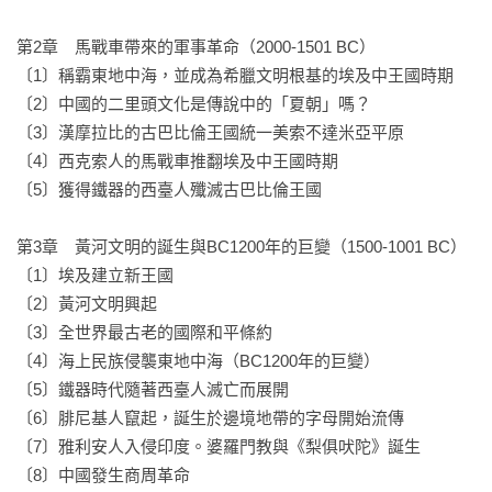
第2章　馬戰車帶來的軍事革命（2000-1501 BC）

〔1〕稱霸東地中海，並成為希臘文明根基的埃及中王國時期

〔2〕中國的二里頭文化是傳說中的「夏朝」嗎？

〔3〕漢摩拉比的古巴比倫王國統一美索不達米亞平原

〔4〕西克索人的馬戰車推翻埃及中王國時期

〔5〕獲得鐵器的西臺人殲滅古巴比倫王國

第3章　黃河文明的誕生與BC1200年的巨變（1500-1001 BC）

〔1〕埃及建立新王國

〔2〕黃河文明興起

〔3〕全世界最古老的國際和平條約

〔4〕海上民族侵襲東地中海（BC1200年的巨變）

〔5〕鐵器時代隨著西臺人滅亡而展開

〔6〕腓尼基人竄起，誕生於邊境地帶的字母開始流傳

〔7〕雅利安人入侵印度。婆羅門教與《梨俱吠陀》誕生

〔8〕中國發生商周革命
