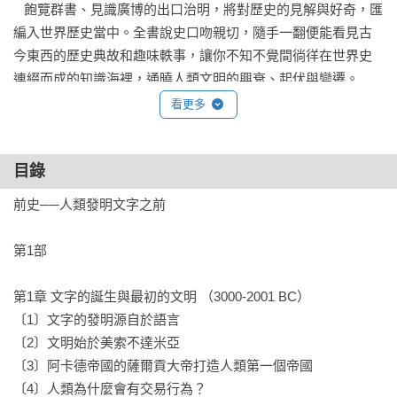
   飽覽群書、見識廣博的出口治明，將對歷史的見解與好奇，匯
編入世界歷史當中。全書說史口吻親切，隨手一翻便能看見古
今東西的歷史典故和趣味軼事，讓你不知不覺間徜徉在世界史
連綴而成的知識海裡，通曉人類文明的興衰、起伏與變遷。

看更多
本書特色

★以超過300篇小短文的形式，將複雜的歷史知識，轉化為好吸
目錄
收消化的小故事。

★內容廣泛，不僅涵括政治、經濟貿易和宗教史，更將藝術、
前史──人類發明文字之前

文學、文化融匯其中。

★博引大量學者觀點，讓你站在巨人的肩膀上，理解世界各個
第1部 

重要事件與趨勢的根本原因。

★連結當代議題，引導讀者從歷史中回顧、省思移民與離散社
第1章 文字的誕生與最初的文明 （3000-2001 BC）

群、疾病與傳染、環境變遷等重要課題。
〔1〕文字的發明源自於語言

〔2〕文明始於美索不達米亞

〔3〕阿卡德帝國的薩爾貢大帝打造人類第一個帝國

〔4〕人類為什麼會有交易行為？
