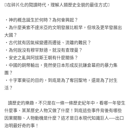
在碎片化的閱讀時代，理解人類歷史全貌的最佳方式

‧神的概念誕生於何時？為何會興起？

‧為什麼美索不達米亞的文明發展比較早，但埃及更早發展出
大國？

‧古代就有因氣候變遷而遷徙、流離的難民？

‧為何說沒有穆罕默德，就沒有查理曼？

‧安史之亂與阿拔斯王朝有什麼關係？

‧中國的銅幣輸出，竟然使日本形成反抗鎌倉幕府的暴力集
團？

‧十字軍東征的目的，到底是為了奪回聖地，還是為了討生
活？

   讀歷史的樂趣，不只是在一條一條歷史紀年中，看哪一年發生
什麼事、某某歷史人物又做了什麼！到底這些事件背後有哪些
因果關聯、人物動機是什麼？這才是日本現代知識巨人──出口
治明最好奇的事！
