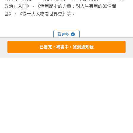
知識爆炸

政治」入門》、《活用歷史的力量：對人生有用的80個問
〔5〕希臘 蘇格拉底引導哲學轉向，柏拉圖提出二元論

答》、《從十大人物看世界史》等。
〔6〕印度 阿耆多．翅舍欽婆羅提出唯物論，佛教與耆那教誕生

〔7〕中國（1） 破壞自然，文書行政，諸子百家

〔8〕中國（2） 孔子、墨子、老子、商鞅

看更多
〔9〕中國（3） 孟子的易姓革命與莊子

已售完，補書中，貨到通知我
〔10〕中國（4） 表面為儒家，內在為法家，知識份子的道家

〔11〕猶太人的流散（Diaspora）成為舊約聖經完成的導火線

基本資料
作者：
出口治明(Deguchi Haruaki)
第3部 

出版社：
遠足文化
城邦書號：A6800757

第1章 從漢朝與羅馬帝國到拓跋帝國與法蘭克王國　（1-
ISBN：9789865082147

500AD）

出版日期：2023-05-17

〔1〕大乘佛教運動為了對抗印度教而展開

譯者：
周若珍．Narumi
〔2〕佛像的打造始於貴霜王朝

書系：
不歸類
〔3〕王莽篡西漢，建立東漢

規格：平裝 / 單色 / 368頁 / 12.8cm×19cm                
〔4〕耶穌受刑而死，保羅受感化，新約聖經完成

〔5〕羅馬帝國步入「人類最幸福的時代」
