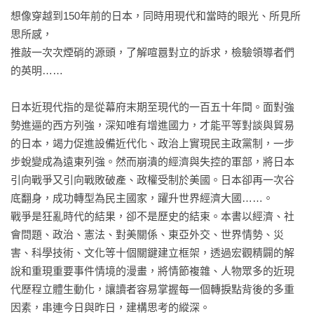
想像穿越到150年前的日本，同時用現代和當時的眼光、所見所
思所感，

推敲一次次煙硝的源頭，了解喧囂對立的訴求，檢驗領導者們
的英明……

日本近現代指的是從幕府末期至現代的一百五十年間。面對強
勢進逼的西方列強，深知唯有增進國力，才能平等對談與貿易
的日本，竭力促進設備近代化、政治上實現民主政黨制，一步
步蛻變成為遠東列強。然而崩潰的經濟與失控的軍部，將日本
引向戰爭又引向戰敗破產、政權受制於美國。日本卻再一次谷
底翻身，成功轉型為民主國家，躍升世界經濟大國……。

戰爭是狂亂時代的結果，卻不是歷史的結束。本書以經濟、社
會問題、政治、憲法、對美關係、東亞外交、世界情勢、災
害、科學技術、文化等十個關鍵建立框架，透過宏觀精闢的解
說和重現重要事件情境的漫畫，將情節複雜、人物眾多的近現
代歷程立體生動化，讓讀者容易掌握每一個轉捩點背後的多重
因素，串連今日與昨日，建構思考的縱深。
