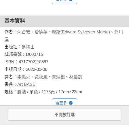
總結日本西化前住屋建築的最後紀實經典

1877 年（日本明治 10 年）摩斯為了尋找海岸的腕族類動物，
307張手繪圖、詳實記述，再現消逝的時代

第一次到達日本。當時日本正處於強力引進西方科學的明治維
基本資料
新時期，因其專業成為東京帝國大學（現東京大學）第一位動
作者：
河合敦
、
愛德華．摩斯(Edward Sylvester Morse)
、
外川
物學的教授。在日本期間他編撰了本書，成為美國人對日本的
明治維新後日本歷經西化洗禮，一方面發展成今日所見的高質
淳
生活觀察紀錄經典著作。摩斯在日本最有名的事蹟之一，即為
量現代化社會，另一方面，用心維護的傳統則日益精緻化。西
出版社：
易博士
發掘了大森貝塚（於東京都品川區），建立了日本人類學和考
化前，那些從日本土地上一點一滴型塑而成的住屋文化，猶如
城邦書號：D00071S

古學的基礎。因為細膩的觀察力，並透過和日本學者和鑑賞家
過去漫長歷史歲月中的時代總結，然後大舉消逝、變形（融
ISBN：4717702118587

的來往學習，也培養了陶器鑑賞的專業知識，累積擁有超過五
合），或者特殊化，不再是生活日常。 

出版日期：2022-09-06

千件豐富的陶器收藏，這些藝術收藏品後來成為波士頓美術館
譯者：
李惠芬
、
黃秋鳳
、
朱炳樹
、
林農凱
（Museum of Fine Arts, Boston）和皮博迪美術館（Peabody 
一百五十年前，日本在美國人眼中還是個貧窮的國度。木造、
書系：
Art BASE
Essex Museum）的亞洲收藏品的基礎。

屋瓦、榻榻米、緣廊、庭園、茶道、跪坐，看似質樸卻又在細
規格：膠裝 / 單色 / 1176頁 / 17cm×23cm                
微處雕琢，對剎那殞落之美的追尋銘刻於工藝和儀式的職人技
外川淳 
看更多
法，卻又與今日日本若符一契。 

1963年生於神奈川縣。早稻田大學第一文學部日本史學專修畢
不開放訂購
業。曾任新人物往來社《歷史讀本》編輯，現為歷史評論家。
本書作者以民族學研究方法，耗時三年的田野調查，輔以栩栩
相關書籍
擅長領域為戰國到幕末維新的軍事史。主辦與歷史迷一同巡遊
如生的手繪圖，讓西化前、明治初期建築風格和裝飾配置的獨