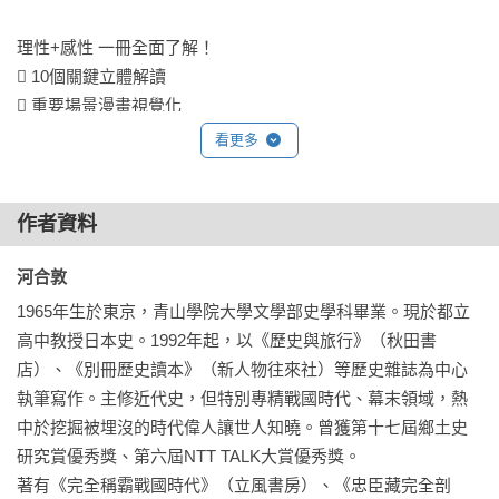
理性+感性 一冊全面了解！

 10個關鍵立體解讀

 重要場景漫畫視覺化

 當時世界‧人物特寫

看更多
 圖說＋年表

作者資料
河合敦 
第二冊： 圖解江戶時代 更新版

1965年生於東京，青山學院大學文學部史學科畢業。現於都立
亂世終告平息，

高中教授日本史。1992年起，以《歷史與旅行》（秋田書
開啟了兩百六十年的和平，

店）、《別冊歷史讀本》（新人物往來社）等歷史雜誌為中心
也讓庶民文化逐漸興起，

執筆寫作。主修近代史，但特別專精戰國時代、幕末領域，熱
開創出熱鬧多元的江戶時代......

中於挖掘被埋沒的時代偉人讓世人知曉。曾獲第十七屆鄉土史
研究賞優秀獎、第六屆NTT TALK大賞優秀獎。

著有《完全稱霸戰國時代》（立風書房）、《忠臣藏完全剖