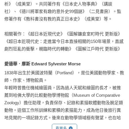
戰國後的盛世、當今日本的前朝──江戶時代，在長達兩百六十
析》（成美堂）。共同著作有《日本史人物事典》（講談
年的穩定統治下，不僅建立了當時人口世界第一的大都市，因
社）、《德川將軍家有趣的意外史99個謎》（二見書房）。監
應局勢的政治改革、急速發展的各種學問、拓展至地方的文化
修著作有《教科書沒有教的真正日本史》（成美堂）等。

藝術等，也為近現代日本奠定了優良的根基。

相關著作：《超日本近現代史》《圖解鐮倉室町時代 更新版》
本書先從「歷史發展」的角度切入，依循「開創、承襲、改
《超日本近現代史：走進當今日本直接相關的150年場景，直感
革、瓦解」的階段，帶領讀者了解江戶時代如何在執政者的鐵
劇烈狂亂的衝擊，親臨時代的轉動》《圖解江戶時代 更新版》

腕下開展出繁榮穩定的全盛時期，又如何陷入財政危機，在數
次的改革與黑船帶來的衝擊下，一步步走向動盪不安的幕府末
愛德華．摩斯 Edward Sylvester Morse
期。掌握整個時代的脈絡，再從「社會體系」層面認識當時的
1838年出生於美國波特蘭（Portland），是位美國動物學家、教
社會結構與百姓生活，完整而立體的呈現出江戶時代人們的生
師、作家、博物館員。

活！

年輕時曾擔任機械繪圖員，因為過人天賦和繪圖的長才，被推
薦到哈佛大學的比較動物學博物館（Museum of Comparative 
Zoology）擔任助理，負責保存、記錄和素描軟體動物及腕足類
動物。這個工作所訓練和累積的素描能力，成為他日後旅行異
第三冊：明治初期日本住屋文化：建築結構風格、空間配置擺
地見聞的一項記錄方式。後來在動物學領域極有聲望，也在哈
設、庭園造景布局及周邊環境

佛大學擔任講師。

看更多