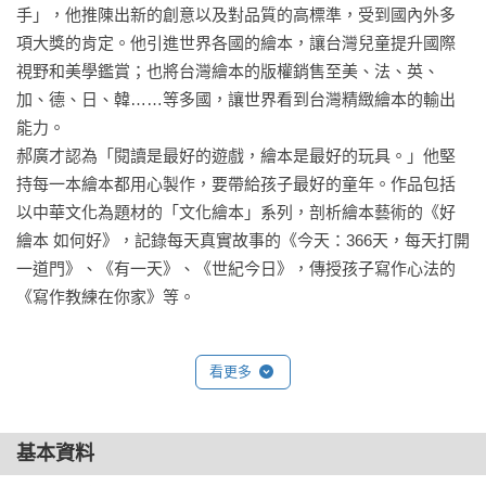
後的現在，諸多電影四處可見探討夢境與真實的邊界，以及人
手」，他推陳出新的創意以及對品質的高標準，受到國內外多
類如何認知並身處其中，如《駭客任務》、《全面啟動》、
項大獎的肯定。他引進世界各國的繪本，讓台灣兒童提升國際
《露西》等。本書用兩位主角、兩場夢境，讓大熊與蝴蝶交換
視野和美學鑑賞；也將台灣繪本的版權銷售至美、法、英、
生活，品嘗不同的生命經驗。在開放式的結尾中，夢境與現實
加、德、日、韓……等多國，讓世界看到台灣精緻繪本的輸出
互相指涉，引領我們思考「自我」與「外物」的關係、現實跟
能力。

夢境究竟有何區別、我的存在究竟為何？藉由探問「我是
郝廣才認為「閱讀是最好的遊戲，繪本是最好的玩具。」他堅
誰？」進而更加認識自我，開拓自己的心胸，容納世間萬物。
持每一本繪本都用心製作，要帶給孩子最好的童年。作品包括
心變寬廣了，就能跨越邊界、不受限制，達到「天人合一」的
以中華文化為題材的「文化繪本」系列，剖析繪本藝術的《好
玄妙境界，在一點一滴的生活中，累積成智慧的養分。

繪本 如何好》，記錄每天真實故事的《今天：366天，每天打開
一道門》、《有一天》、《世紀今日》，傳授孩子寫作心法的
　　☁ 俄羅斯國寶級插畫家，呈現獨特的現實與虛幻

《寫作教練在你家》等。
　　本書繪者歐尼可夫擅長以質地特殊的水粉畫（gouache），
看更多
創造出豐富的視覺效果。水粉畫是以水調和不透明的粉質顏料
繪製而成，不僅顯色度高，還可自由混色。更棒的是，它不像
蛋彩（tempera）快乾，也不像水彩需要大量水分及特殊用紙；
基本資料
它的覆蓋性強如壓克力顏料，卻能做出壓克力做不到的暈染效