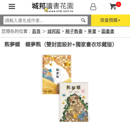
0
限量預購
您現在的位置：
首頁
＞
城邦館
>
親子教養
>
童書
>
圖畫書
熊夢蝶 蝶夢熊（雙封面設計+獨家書衣珍藏版）