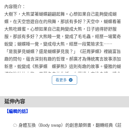
內容簡介：

大樹下，大熊望著蝴蝶翩翩起舞。心想如果自己能夠變成蝴
蝶，在天空悠遊自在的飛舞，那該有多好？天空中，蝴蝶看著
大熊吃蜂蜜。心想如果自己能夠變成大熊，日子過得舒舒服
服，那該有多好？大熊睡一覺，變成了毛毛蟲，經歷一場驚奇
蛻變；蝴蝶睡一覺，變成母大熊，經歷一段驚險求生⋯⋯

「是我夢見蝴蝶？還是蝴蝶夢見我？」《莊周夢蝶》裡饒富旨
趣的問句，蘊含深刻有趣的哲理。郝廣才為傳統寓言故事添加
新意，蛻變成《熊夢蝶　蝶夢熊》這則有趣的故事。優雅的蝴
蝶和強壯的大熊，羨慕各自的生活，在夢境中交換身體，體會
看更多
截然不同的生活面貌。閱讀本書，大小讀者也跟著經歷如夢似
幻的深刻經驗，為生命做出更豐富的詮釋。

延伸內容
本書特色 ：

✦　創意「顛倒書」，可以從前面開始讀、也可以從後面開始翻
【編輯的話】
閱，一次擁有兩種視角、兩個故事，帶孩子走一趟「身體互
　　☁ 身體互換（Body swap）的創意顛倒書，翻轉經典《莊
換」的夢境，體會不一樣的人生。
