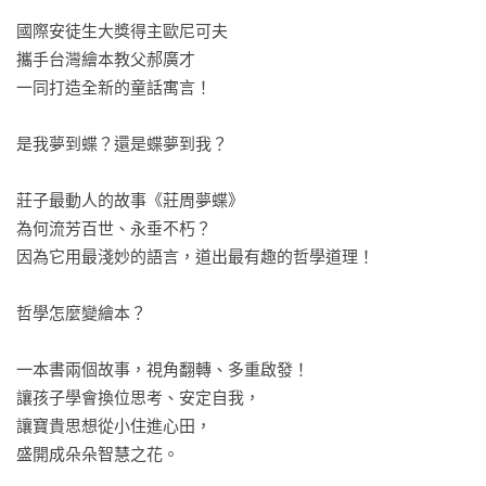
國際安徒生大獎得主歐尼可夫

攜手台灣繪本教父郝廣才

一同打造全新的童話寓言！

是我夢到蝶？還是蝶夢到我？

莊子最動人的故事《莊周夢蝶》

為何流芳百世、永垂不朽？

因為它用最淺妙的語言，道出最有趣的哲學道理！

哲學怎麼變繪本？

一本書兩個故事，視角翻轉、多重啟發！

讓孩子學會換位思考、安定自我，

讓寶貴思想從小住進心田，

盛開成朵朵智慧之花。
