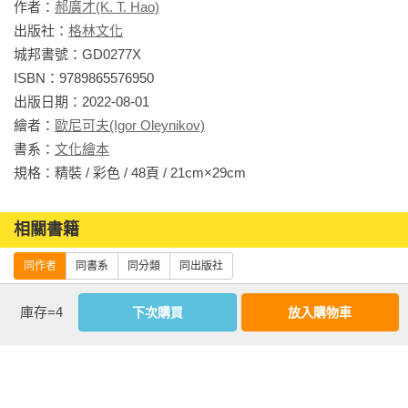
果。藉由如此特性，歐尼可夫可以自由調配色彩的濃淡與層次
作者：
郝廣才(K. T. Hao)
的高低，時而疊加，時而渲染，將故事想表達的意境發揮得淋
出版社：
格林文化
漓盡致。在《熊夢蝶　蝶夢熊》裡，他以情感豐富的活潑筆觸
城邦書號：GD0277X

與魔法般的色彩，畫出兩個富有哲理的趣味故事，將大熊與蝴
ISBN：9789865576950

蝶兩位主角各自的煩惱與生活，描繪得活靈活現。
出版日期：2022-08-01

繪者：
歐尼可夫(Igor Oleynikov)
書系：
文化繪本
規格：精裝 / 彩色 / 48頁 / 21cm×29cm                
相關書籍
同作者
同書系
同分類
同出版社
庫存=4
下次購買
放入購物車