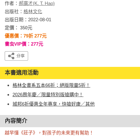
作者：
郝廣才(K. T. Hao)
出版社：
格林文化
出版日期：2022-08-01
定價： 350元
優惠價：79折 277元
書虫VIP價：277元
本書適用活動
格林全書系五本66折；絕版限量5折！
2026周年慶／限量特別版搶購中！
城邦6折優惠全年專享，快搶好康／其他
內容簡介
越早懂《莊子》，對孩子的未來更有幫助！