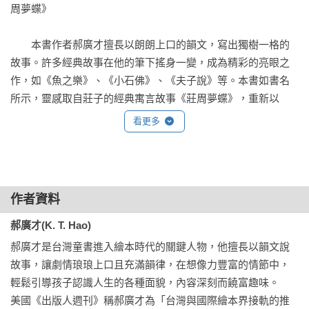
周夢蝶》

✦　台灣繪本教父郝廣才，以輕快韻文改寫經典《莊周夢蝶》，
間接道出孩子在成長過程中的羨慕情緒，藉由換位思考的奇幻
　　本書作者郝廣才擅長以朗朗上口的韻文，寫出獨樹一格的
故事，引導孩子培養善解人意的同理心。

故事。許多經典故事在他的筆下搖身一變，成為精彩的亮眼之
✦　國際安徒生大獎得主歐尼可夫，以藝術水粉畫，優雅描繪兼
作，如《魚之樂》、《小石佛》、《夫子說》等。本書如書名
具哲理與趣味的活潑故事，讓孩子邊閱讀，邊省思許多人生的
所示，靈感取自莊子的經典寓言故事《莊周夢蝶》，重新以
「為什麼？」，發揮獨立思考與自由想像的能力。

「夢境」與「身體互換」的元素，詮釋出兩個截然不同卻交互
✦　經典故事精緻裝幀，書衣以豐富視覺帶出故事主題「夢
看更多
指涉的對比性人生。而創意的「顛倒書」形式，更帶來新奇的
境」，書封則以黑白色調致敬經典《莊子》原文，為即將上演
閱讀體驗。孩子們體會了書中兩位主角各自的煩惱與生活，建
的虛實趣味、鮮明角色與逗趣情節點綴驚喜巧思。

立起換位思考的同理心。此外，他們也能培養寬廣的心胸，懂
得知足常樂，對世間萬物擁有更寬大的包容力。

◆適讀年齡：4-6歲兒童讀者，有附注音！
作者資料
　　☁ 夢蝶？夢熊？夢一個理想的自我

郝廣才(K. T. Hao)
郝廣才是台灣童書進入繪本時代的關鍵人物，他擅長以韻文說
　　中國著名思想家莊子，藉由親身經驗寫出《莊周夢蝶》這
故事，讓劇情琅琅上口且充滿韻律，在想像力豐富的情節中，
則寓言，道出千古的哲學問題，對人類的「存在」提出叩問。
輕鬆引導孩子認識人生的各種面貌，內容深刻而饒富趣味。

不論是夢境裡或現實中的「我」，都如此切身真實。兩千多年
美國《出版人週刊》稱郝廣才為「台灣與國際繪本界接軌的推