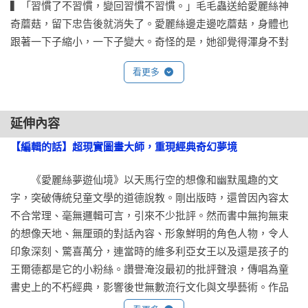
▍「習慣了不習慣，變回習慣不習慣。」毛毛蟲送給愛麗絲神
奇蘑菇，留下忠告後就消失了。愛麗絲邊走邊吃蘑菇，身體也
跟著一下子縮小，一下子變大。奇怪的是，她卻覺得渾身不對
勁……

看更多
▍「你又不認識時間，怎麼會知道什麼是浪費？」下午茶時
間，瘋帽匠跟三月兔一搭一唱。可是仔細一看，帽匠的手錶時
間怎麼一直停留在六點鐘！？

延伸內容
▍「世界上每一句話、每一本書都有寓意。」公爵夫人說，愛
【編輯的話】超現實圖畫大師，重現經典奇幻夢境
能使世界更進步；我得到的多，你得到的就會少……

▍「要是大家都趴下來，臉朝地，誰來看這場遊行呢？」紅心
　　《愛麗絲夢遊仙境》以天馬行空的想像和幽默風趣的文
國王和王后駕到，大家都不敢抬頭。只有愛麗絲挺直身體，大
字，突破傳統兒童文學的道德說教。剛出版時，還曾因內容太
膽頂撞脾氣暴躁的紅心王后……

不合常理、毫無邏輯可言，引來不少批評。然而書中無拘無束
的想像天地、無厘頭的對話內容、形象鮮明的角色人物，令人
好評如潮：

印象深刻、驚喜萬分，連當時的維多利亞女王以及還是孩子的
王爾德都是它的小粉絲。讚譽淹沒最初的批評聲浪，傳唱為童
★中小學生優良課外讀物推介

書史上的不朽經典，影響後世無數流行文化與文學藝術。作品
★好書大家讀年度最佳少年讀物獎

出版以來就不斷再版，全球累積翻譯174種語言，改編成電影、