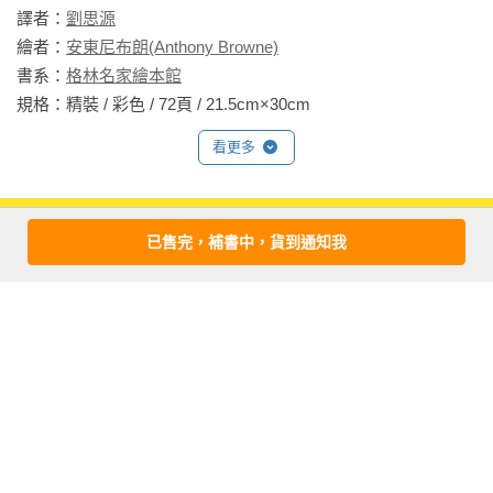
爾畫的高帽，安東尼布朗選擇讓帽匠戴上好幾層不同樣式的小
譯者：
劉思源
圓帽，並將他的臉分成左右兩邊、一喜一悲的表情，充分展現
繪者：
安東尼布朗(Anthony Browne)
他的瘋狂。又如情緒化的公爵夫人跳脫坦尼爾畫的怪誕老婦人
書系：
格林名家繪本館
形象，反而緊扣著劇情，長出一對豬耳朵、身穿粉色洋裝，強
規格：精裝 / 彩色 / 72頁 / 21.5cm×30cm                
烈呼應她懷中即將變成小豬的小嬰兒。如果仔細一看，還可以
看更多
發現一旁廚娘的圍裙腰帶，竟是用香腸繫成的呢！

　　安東尼布朗將自身最拿手的超現實風格發揮極致，揮灑出
相關書籍
一本令人目不暇給、驚奇十足的《愛麗絲夢遊仙境》。他所描
已售完，補書中，貨到通知我
同作者
同書系
同分類
同出版社
繪的夢境世界埋藏許多小驚喜等著讀者去發現，每個線索都與
文字相呼應，每個細節都含有雙關的趣味，為我們帶來夢境與
現實交錯的視覺饗宴。有趣的是，《觀察家報》的記者致電訪
問他時，特別稱讚他早在第一頁就埋下白兔先生出場的伏筆。
這是他自己都沒注意到的驚喜！你們有發現嗎？
愛麗絲 夢遊奇境
愛麗絲夢遊仙境&