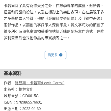
（Iassen Ghiuselev）、米利森特索威比（Millicent 
卡若爾除了具有寫作天分之外，在數學專業的成就，對語言、
獨一無二的閱讀經驗。

Sowerby）、亞瑟拉克姆（Arthur Rackham）等，就連超現實
插畫和閱讀的投注，以及在攝影上的突出表現，在在展現了多
主義大師達利（Salvador Dali）也曾為它繪製獨一無二的怪奇風
才多藝的異人特質。他的《愛麗絲夢遊仙境》及《鏡中奇緣》
◆適讀年齡：7-9歲，10-12歲兒童讀者，有附注音！
格。然而經典中的經典，仍是初版當年約翰坦尼爾爵士（Sir 
兩部作品，以獨創的字詞予人深刻印象，其文字巧妙的顛覆了
John Tenniel）所繪製的版本。坦尼爾一生創作上千幅政治漫畫
維多利亞時期兒童讀物穩重卻枯燥乏味的刻板寫作方式，連維
媒體推薦：

與插圖作品，但為《愛麗絲夢遊仙境》與續集《愛麗絲鏡中奇
多利亞皇后也是他作品的忠實讀者之一。
★「安東尼布朗色彩豐富的插畫，昇華了愛麗絲身處的超現實
遇》繪製的92幅插畫，至今仍令人印象深刻，成為有史以來最
世界。」──衛報（The Guardian）

有名的文學插圖。

★「耀眼奪目，獨樹一格。」──英國《書商》雜誌（The 
看更多
Bookseller）

　　安東尼布朗花了一番心思，思考如何創造全新的夢遊仙
★「很少有人能像安東尼布朗那樣，成功且美麗地詮釋出經典
境。重新詮釋經典作品的挑戰難度，在於如何保留既有作品的
原作。」──《愛爾蘭時報》（The Irish Times）
基本資料
神韻，同時又能畫出自己的特色。身為「國際安徒生大獎」和
「英國凱特格林威大獎」雙料得主，安東尼布朗無疑是全球繪
作者：
路易斯．卡若爾(Lewis Carroll)
本的票房保證，然而同樣的挑戰也考驗著他。

出版社：
格林文化
城邦書號：GD0615C

　　為此，他下足工夫，細讀卡洛爾的故事原文，試圖在字句
ISBN：9789865576691

裡找到可以發揮的創意。比如瘋子茶會中的帽匠，相較於坦尼
出版日期：2022-04-30
