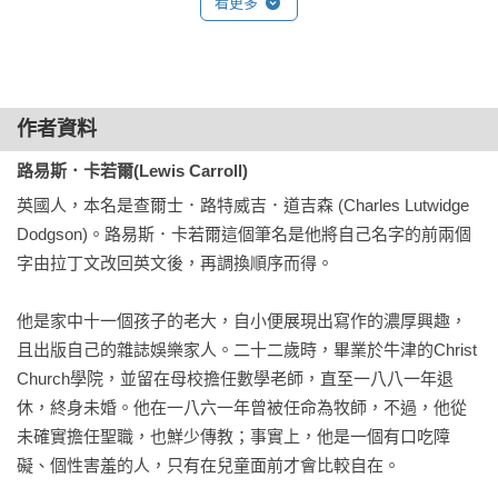
★BBC「大閱讀」活動票選「有史以來最受讀者喜愛的小說」
看更多
動畫、廣播、平面藝術、芭蕾舞劇、歌劇、音樂劇、主題公
Top 30

園、桌遊、電玩等多種形式。2010年，迪士尼更改編成真人3D
★國外媒體《Independent》評選最好看的迪士尼電影Top 9

電影《魔境夢遊》，一舉奪得當年度奧斯卡「最佳服裝設計
★英國BBC評選有史以來最偉大的100部小說之一

獎」和「最佳藝術指導獎」。

★美國亞馬遜網路書店：人生必讀的100本書之一

作者資料
★《大英百科全書》：「卡洛爾透過這一作品，把魔幻荒誕小
　　這部魅力十足的作品，令孩子百讀不厭、愛不釋手，書中
路易斯．卡若爾(Lewis Carroll)
說的藝術推向了頂峰。」

多樣的文學隱喻與表現手法，至今仍吸引大量學者投入相關研
英國人，本名是查爾士．路特威吉．道吉森 (Charles Lutwidge 
★英國維多利亞女王、王爾德、披頭四最愛的經典童書

究。例如，無所不在的飲食場景，代表愛麗絲無窮的好奇欲；
Dodgson)。路易斯．卡若爾這個筆名是他將自己名字的前兩個
傳記作家卡彭特（Humphrey Carpenter）更指出書裡充滿「無
字由拉丁文改回英文後，再調換順序而得。

本書特色 ：

厘頭文學」（Literary nonsense）的荒謬元素，飄散著存在主義
與虛無主義的影子；故事開頭「掉進兔子洞」的場景，更已成
他是家中十一個孩子的老大，自小便展現出寫作的濃厚興趣，
✦　國際繪本大師安東尼布朗，以超現實畫風詮釋世界經典兒童
為家喻戶曉的典故，用來比喻進入一個未知、陌生又新奇的世
且出版自己的雜誌娛樂家人。二十二歲時，畢業於牛津的Christ 
文學，讓天馬行空的想像躍然紙上！

界。而饒富趣味的雙關語，讓正在探索世界的孩子加倍好奇、
Church學院，並留在母校擔任數學老師，直至一八八一年退
✦　榮獲「中小學生優良課外讀物推介」、「好書大家讀年度最
讓長大後的成人會心一笑。

休，終身未婚。他在一八六一年曾被任命為牧師，不過，他從
佳少年讀物獎」等國內獎項肯定！橋梁書的最佳選擇。

未確實擔任聖職，也鮮少傳教；事實上，他是一個有口吃障
✦　奇異豐富的水彩畫運筆自如，經典大開本讓讀者專注探索圖
　　回顧《愛麗絲夢遊仙境》問世以來，全球已有上百種插畫
礙、個性害羞的人，只有在兒童面前才會比較自在。

文旨趣，一次擁有經典文學與精美圖畫。

版本，其中不乏國際知名畫家的再創詮釋，如朱瑟雷夫
✦　豐富精采的故事情節，斑斕瑰麗的奇幻夢境，帶給大小讀者