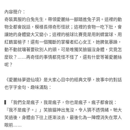
內容簡介：

奇裝異服的白兔先生，帶領愛麗絲一腳踏進兔子洞。這裡的動
物全都會說話，模樣長得奇形怪狀；這裡的食物一吃下肚，會
讓她的身體變大又變小；這裡的槌球比賽竟是用刺蝟當球、用
紅鶴當槌子！還有一個獨斷的掌權者紅心女王，她脾氣暴躁，
動不動就嚷著要砍別人的頭，可是唯獨笑臉貓沒身體，究竟怎
麼砍？……再奇怪的事情都見怪不怪了，還有什麼等著愛麗絲
呢？

《愛麗絲夢遊仙境》是大家心目中的經典文學，故事中的對話
也字字金句、趣味滿點：

▍「我們全是瘋子，我是瘋子，你也是瘋子。瘋子都會說：
『我不是瘋子。』」笑臉貓神出鬼沒，令人猜不透情緒。牠大
笑過後，身體由下往上逐漸淡去，最後化為一陣煙消失在眾人
眼前……
