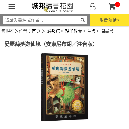
0
限量預購
您現在的位置：
首頁
＞
城邦館
>
親子教養
>
童書
>
圖畫書
愛麗絲夢遊仙境（安東尼布朗／注音版）