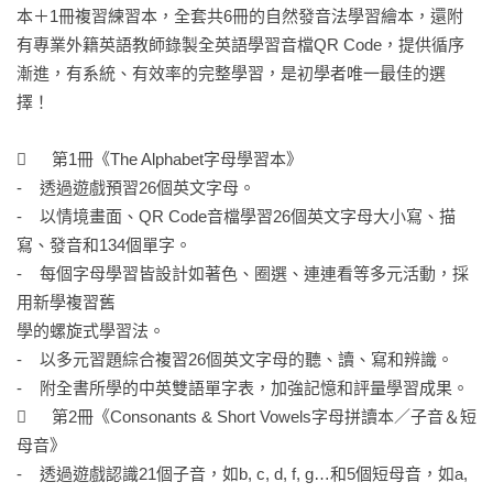
本＋1冊複習練習本，全套共6冊的自然發音法學習繪本，還附
有專業外籍英語教師錄製全英語學習音檔QR Code，提供循序
※什麼是Phonics？

漸進，有系統、有效率的完整學習，是初學者唯一最佳的選
　　Phonics是「自然發音法」，也稱為「字母拼讀法」，是一
擇！

種以發音為基礎，進而學習拼字的教學法，目的是讓初學者認
識字母（letter）和發音（sound）的對應關係，能夠根據發音規
	第1冊《The Alphabet字母學習本》 

則將英文單字念出來，例如，只要知道 d 和 a 的發音，看到或
-    透過遊戲預習26個英文字母。

聽到 dad 這個單字就會念讀，也能正確拼寫。

-    以情境畫面、QR Code音檔學習26個英文字母大小寫、描
　　以英語為母語的國家廣為運用Phonics在初級教育和識字教
寫、發音和134個單字。

育中，其在閱讀教學所扮演的角色，相當類似於國語注音符
-    每個字母學習皆設計如著色、圈選、連連看等多元活動，採
號；不同的是，國語注音符號是學習另一套系統，因為會拼讀
用新學複習舊

注音並不代表能看懂國字，而英語中的字母（letter）和發音
學的螺旋式學習法。

（sound）的對應關係，卻是學了就能直接認字和拼字，也因此
-    以多元習題綜合複習26個英文字母的聽、讀、寫和辨識。

Phonics一直被視為英語初學者奠基讀寫能力的捷徑。

-    附全書所學的中英雙語單字表，加強記憶和評量學習成果。

	第2冊《Consonants & Short Vowels字母拼讀本／子音＆短
※為什麼要學Power English: PHONICS？

母音》

　　雖然在臺灣缺乏如英語為母語學習者那樣有口語作為基礎
-    透過遊戲認識21個子音，如b, c, d, f, g…和5個短母音，如a, 
的環境優勢，但並不代表Phonics不適用於此地的英語教學。對