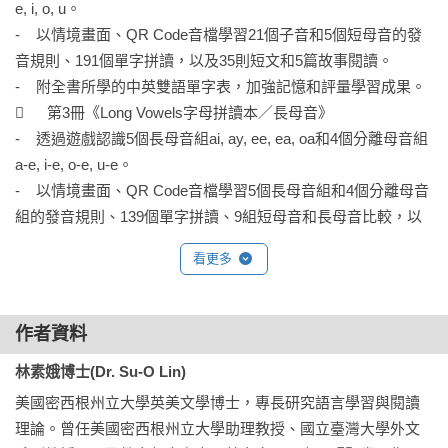
e, i, o, u。

於非母語的英語學習者而言，Phonics除了能幫助認字和拼字
-    以情境畫面、QR Code音檔學習21個子音和5個短母音的發
外，還能學習正確的英語發音。

音規則、191個單字拼讀，以及35則短文和5篇故事閱讀。

　　那麼，什麼時候教Phonics最適合呢？有些課堂常見的做法
-    附全書所學的中英雙語單字表，加強記憶和評量學習成果。

是，一邊教26個英文字母，一邊教字母拼讀法，這種教法最大
	第3冊《Long Vowels字母拼讀本／長母音》

的問題是容易混淆，因為初學者將難以理解與分辨單獨的字母
-    透過遊戲認識5個長母音組ai, ay, ee, ea, oa和4個分離母音組
是一種發音，而字母合併成單字又是另一種發音。根據美國教
a-e, i-e, o-e, u-e。

育專家及資深教師的研究和觀察，Phonics最好在初學者學會字
-    以情境畫面、QR Code音檔學習5個長母音組和4個分離母音
母以後再教。

組的發音規則、139個單字拼讀、9組短母音和長母音比較，以
　　由中外專業的英語教學教授聯合編寫的Power English: 
及21則短文和9篇故事閱讀。

PHONICS兼具學習發音、拼字和閱讀的功能，目的是以有系
看更多
-    附全書所學的中英雙語單字表，加強記憶和評量學習成果。

統、循序漸進的方式，提供初學者最直接、有效率的學習途
	第4冊《Special Consonants字母拼讀本／特殊子音》

徑。於是，特別將字母學習獨立成第一冊，首先透過遊戲預習
-    透過遊戲認識20個混合子音，如bl, cl, br, cr, …和7個其他子
26個字母，再以繪本式的情境畫面教學26個字母大小寫、描
作者資料
音，如c, g, ch, sh…。

寫、發音、辨識和單字，還有複習活動設計，打好紮實的字母
林素娥博士(Dr. Su-O Lin)
-    以情境畫面、QR Code音檔學習20個混合子音和7個其他子
基礎，並為接下來學習字母拼讀做好準備。

音的發音規則、157個單字拼讀、10則由字到句的念讀，以及31
　　英文共有26個字母，卻有44個音，只要能清楚分辨及熟悉
美國密西根州立大學英美文學博士，專長研究語言學習與閱讀
則短文和5篇故事閱讀。

字母和字母組合的發音規則，便能掌握「見字能讀、聽音能
理論。曾任美國密西根州立大學助理教授、國立臺灣大學外文