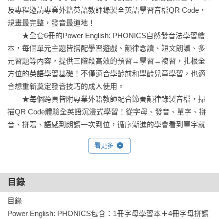
及專程邀請專業外籍英語教師錄製全英語學習音檔QR Code，
規畫最完整，發音最道地！

　　★全套6冊的Power English: PHONICS自然發音法學習繪
本，每個單元主題皆搭配學習遊戲、韻律念讀、短文朗讀、多
元習題等內容，提供三階段高效的預習→學習→複習，扎根全
方位的英語學習基礎！不僅適合學齡前和學齡兒童學習，也適
合想重新奠定發音技巧的成人使用。

　　★每個跨頁皆附專業外籍教師配合節奏韻律錄製音檔，掃
描QR Code體驗全英語沉浸式學習！從字母、發音、單字、拼
音、拼寫、語感到朗讀一次到位，循序漸進的學會看到單字就
能拼音，聽到單字就會拼寫，自然而然培養英語口說語感和閱
看更多
讀力，不論是英語教學、親子共學，還是自主學習零門檻，簡
單上手！

　　★每冊皆提供下載至電腦活用學習的封包檔，只要掃描書
目錄
名頁的QR Code，就能下載的檔案有：可在電腦連續播放學習
目錄

的「全書學習音檔」、中文翻譯、習題解答，以及便於進行拼
Power English: PHONICS包含：1冊字母學習本＋4冊字母拼讀
字練習的彩色字母卡和拼讀卡。
