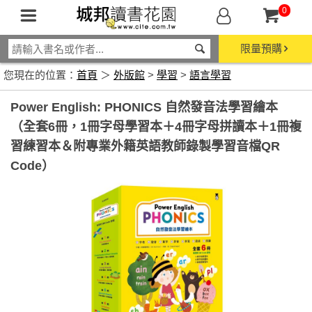
0
限量預購
您現在的位置：
首頁
＞
外版館
>
學習
>
語言學習
Power English: PHONICS 自然發音法學習繪本
（全套6冊，1冊字母學習本＋4冊字母拼讀本＋1冊複
習練習本＆附專業外籍英語教師錄製學習音檔QR
Code）