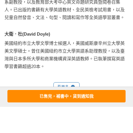
-    附全書所學的中英雙語單字表，加強記憶和評量學習成果。

寫」的能力。而Power English: PHONICS在第二冊～第五冊的
系副教授，以及教育部大考中心英文命題研究員暨閱卷召集
	第5冊《Special Vowels字母拼讀本／特殊母音》

分冊規畫，從子音、短母音、長母音、特殊子音到特殊母音的
人。已出版的書籍有大學英語教材、全民英檢考試用書，以及
-    透過遊戲認識11個特殊母音，如y, oo, ou, ar, er…和常見縮讀
字母拼讀學習，讓初學者有系統由簡單到複雜的組合和規則，
兒童自然發音、文法、句型、閱讀和寫作等全英語學習叢書。
字，如I’m, you’re, …；isn’t, doesn’t…

建立直覺式的「字音聯結」，降低背單字的記憶負擔，而且每
-    以情境畫面和QR Code音檔學習11個特殊母音發音規則、
個學習單元皆有預習遊戲和短文朗讀，以及故事閱讀，完整而
大衛．杜(David Doyle)
102個單字拼讀、8則由字到句的念讀，以及17則短文和4篇故事
有效的由發音、拼字，進而支援口說、聆聽，並銜接閱讀的學
美國紐約市立大學文學博士候選人，美國威斯康辛州立大學英
閱讀。

習，成就莫大的學習自信。

美文學碩士。曾任美國紐約市立大學英語系助理教授，以及臺
-    以情境畫面和QR Code音檔學習常見縮讀字和字尾變化，如-
　　最後，第六冊的Power English: PHONICS以聽、寫、圈
灣與日本多所大學和商業機構資深英語教師。已執筆撰寫英語
s, -es, -ed, -ing，以及4篇故事閱讀。

選、著色、配對、連連看等多元的習題設計，活潑有趣，提供
學習書籍超過20本。
-    以情境畫面和QR code音檔學習12篇綜合所學發音規則的趣
初學者足夠的複習機會，穩固學習基礎。

味韻文朗讀，主題包括顏色、形狀、星期等。

　　還有更棒的是，Power English: PHONICS全套共六冊，皆
-    附全書所學的中英雙語單字表，加強記憶和評量學習成果。

由專業外籍英語教師搭配節奏韻律錄製全英語學習音檔，使用
看更多
	第6冊《Activities複習練習本》

者可掃描每冊位於書名頁的QR Code，下載全書的學習音檔至
已售完，補書中，貨到通知我
以多元習題，如配對、圈選、著色、拼寫等綜合複習第2冊〜第
電腦連續播放練習，以及包含短文、故事、韻文等內容的中文
5冊的發音規則和拼字聽寫，分別為：

翻譯、習題解答和可列印剪裁便於拼字練習的彩色字母卡、拼
基本資料
-    19大題複習第二冊子音和短母音。

讀卡。同時，每一個頁面上也附有QR Code學習音檔，提供讀
作者：
林素娥博士(Dr. Su-O Lin)
、
大衛．杜(David Doyle)
-    20大題複習第三冊長母音組和分離母音組。

到哪、聽到哪、學到哪的體驗，輕鬆培養自主學習的能力。

出版社：
小熊出版
-    28大題複習第四冊混合子音和其他子音。

　　學習過程中，老師或家長不需要講述太多發音規則，只要