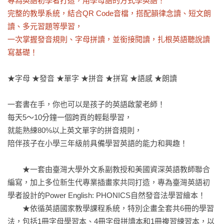
專為英語初學者打造，用學母語的方式學英語！

完整的教學系統，結合QR Code音檔，搭配韻律念讀、短文朗
讀、多元習題等學習，

一次掌握發音規則、字母拼讀，並銜接閱讀，扎根英語聽說讀
寫基礎！
★字母 ★發音 ★單字 ★拼音 ★拼寫 ★語感 ★朗讀

一套書在手，你也可以是孩子的英語啟蒙老師！

每天5～10分鐘一個跨頁的輕鬆學習，

就能熟練80%以上英文單字的拼音規則，

陪伴孩子在小學三年級前具備學習英語的能力和興趣！

　　★一套由臺灣大學外文系副教授和美國資深英語教師聯合
編寫，加上多位新生代專業插畫家共同打造，專為臺灣英語初
學者設計的Power English: PHONICS自然發音法學習繪本！

　　★依循英語國家教學課程系統，特別企畫全套共6冊的學習
法，包括1冊字母學習本、4冊字母拼讀本和1冊複習練習本，以