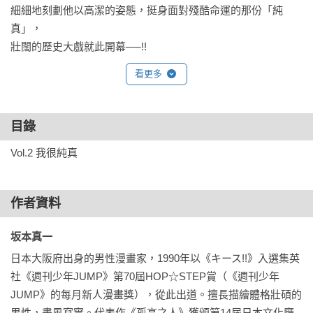
細細地刻劃他以高潔的姿態，挺身面對殘酷命運的那份「純
真」，

壯闊的歷史大戲就此開幕──!!
看更多
目錄
Vol.2 我很純真
作者資料
坂本真一 
日本大阪府出身的男性漫畫家，1990年以《キース!!》入選集英
社《週刊少年JUMP》第70屆HOP☆STEP賞（《週刊少年
JUMP》的每月新人漫畫獎），從此出道。擅長描繪體格壯碩的
男性，畫風寫實。代表作《孤高之人》獲頒第14屆日本文化廳