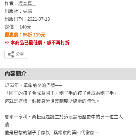
作者：
坂本真一
出版社：
尖端
出版日期：2021-07-13
定價： 140元
優惠價：85折 119元
※ 本商品已最低價，恕不再打折
內容簡介
1753年，革命前夕的巴黎──

「國王的孩子會成為國王，劊子手的孩子會成為劊子手」

這就是這樣一個被身分世襲制度所統治的時代。

夏爾－亨利‧桑松就是誕生於這段黑暗歷史中的另一位主人
翁。

他是巴黎的劊子手家族─桑松家的第四代當家。
