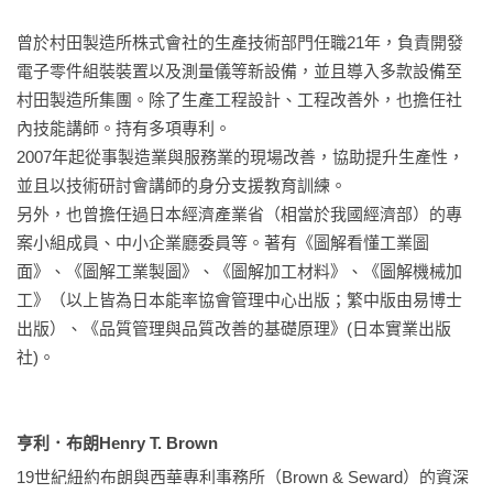
「該選什麼材質？為什麼做出來的東西不堪使用？」

曾於村田製造所株式會社的生產技術部門任職21年，負責開發
「同樣的效果，該選擇便宜材料另做加工？還是選用較貴材料
電子零件組裝裝置以及測量儀等新設備，並且導入多款設備至
減少加工？」 

村田製造所集團。除了生產工程設計、工程改善外，也擔任社
內技能講師。持有多項專利。

打開本書你將學會：

2007年起從事製造業與服務業的現場改善，協助提升生產性，
‧機械性質、物理性質、化學性質三大材料特性一手掌握

並且以技術研討會講師的身分支援教育訓練。

‧涵蓋 鋼鐵／鋁／銅／塑膠／陶瓷等金屬非金屬常用材料，參
另外，也曾擔任過日本經濟產業省（相當於我國經濟部）的專
考最實用

案小組成員、中小企業廳委員等。著有《圖解看懂工業圖
‧統整熱處理加工如何改變材料特性：淬火、回火、高週波淬
面》、《圖解工業製圖》、《圖解加工材料》、《圖解機械加
火、滲碳．．．

工》（以上皆為日本能率協會管理中心出版；繁中版由易博士
‧從材料用途反推，建立選材的標準化程序；節省時間、金錢
出版）、《品質管理與品質改善的基礎原理》(日本實業出版
成本最具效率 

社)。

亨利．布朗Henry T. Brown 
第三冊：《圖解機械加工：統括「事前準備→加工→量測→清
理」四階段實務知識，實現加工就是依據創意化為成果的最高
19世紀紐約布朗與西華專利事務所（Brown & Seward）的資深