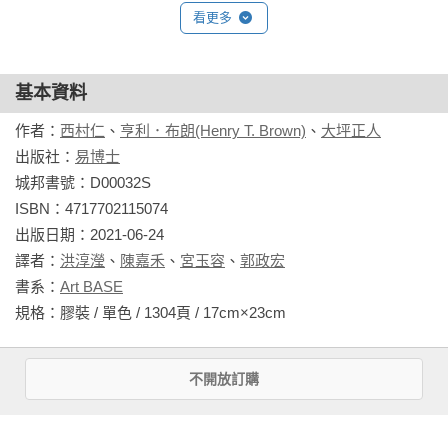
產品開發法》

合夥人，也是擁有四十年豐厚執業經驗的著名專利事務律師。
看更多
1864年編輯並發行《美國藝匠》（American Artisan）期刊，主
世界上不存在同時滿足高品質+低成本+交期短的萬能加工法。

要介紹新型機械發明，並大力推廣專利、商標等業務，協助客
「Made In Japan」獨步全球，日本上市公司製造專家教你如何
戶取得美國本地及歐洲、加拿大、墨西哥及南美多國的專利。
基本資料
成為Pro！

1868年，布朗完成編撰機械圖錄《507種機械運動》（Five 
作者：
西村仁
、
亨利．布朗(Henry T. Brown)
、
大坪正人
Hundred and Seven Mechanical Movements），獲得機械領域
出版社：
易博士
「機械加工後工件為什麼會變形？要如何事前防止或是事後補
專業人士及愛好者極大迴響，討論度至今仍居高不下。

城邦書號：D00032S

救？」

ISBN：4717702115074

「增加加工速度，效率提升；但是刀具劇烈磨損，會導致壽命
大坪正人 
出版日期：2021-06-24

縮短。是要選擇生產效率，還是考量經濟成本？」

◆1975年：誕生於日本茅崎，成為由紀精密股份公司第三代接
譯者：
洪淳瀅
、
陳嘉禾
、
宮玉容
、
郭政宏
班人

書系：
Art BASE
◆1998年：東京大學理工學院產業機械工程學系畢業

規格：膠裝 / 單色 / 1304頁 / 17cm×23cm                
◆2000年：完成東京大學理工研究所產業機械工程學科學業

打開本書你將學會：

◆2000年：任職於手機模具製造商，負責技術開發

‧五大加工法全面掌握：切削加工、成形加工、接合加工、特
相關書籍
不開放訂購
◆2005年：榮獲第一屆日本製造獎的經濟產業大臣獎

殊加工、改變材料特性的加工

◆2006年：進入由紀精密股份公司，出任常務董事，負責開
同作者
同書系
同分類
同出版社
‧145張圖例解說，理解更輕鬆：機械構造解析、加工事例、圖
發、技術業務
