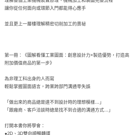
理解整個工業機械裝置原理、機械加工和製圖完整流程

讓你從任何面向或環節入門都能得心應手

並且更上一層樓理解精密切削加工的奧祕

第一冊：《圖解看懂工業圖面：創意設計力×製造優勢，打造高
附加價值商品的第一步》

為非理工科出身的人而寫

輕鬆掌握圖面語言，跨業跨部門溝通零失誤

「做出來的商品總是達不到設計時的理想模樣…」

「跟廠商、客戶洽談時總是找不到合適的溝通方式…」

打開本書你將學會：

●2D、3D雙向順暢轉譯
