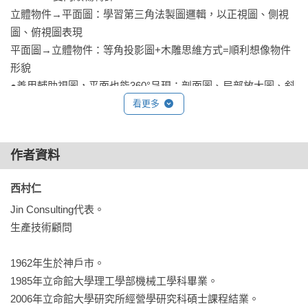
立體物件→平面圖：學習第三角法製圖邏輯，以正視圖、側視
圖、俯視圖表現

平面圖→立體物件：等角投影圖+木雕思維方式=順利想像物件
形貌

●善用輔助視圖，平面也能360°呈現：剖面圖、局部放大圖、斜
面投影

看更多
●解讀圖面記號，訊息傳達不漏接：版面配置、尺度標註、公差
標註、表面加工方式…

作者資料
西村仁 
Jin Consulting代表。

第二冊：《圖解加工材料：兼顧品質×成本×交期之外觀與實用
生產技術顧問

性》 

1962年生於神戶市。

從「想這樣設計就用這種材料」的視點出發，

1985年立命館大學理工學部機械工學科畢業。

不談理論和艱澀知識，文科生也能輕易了解用在實務工作上！

2006年立命館大學研究所經營學研究科碩士課程結業。
