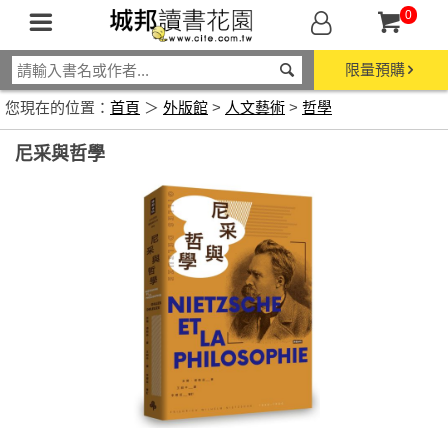
0
限量預購
您現在的位置：
首頁
＞
外版館
>
人文藝術
>
哲學
尼采與哲學