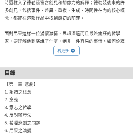
時還糅入了德勒茲富含創見和想像力的解釋；德勒茲後來的許
多創見，包括事件、差異、重複、生成、時間性在內的核心概
念，都能在這部作品中找到最初的萌芽。

面對尼采這樣一位滿懷激情、思想深邃而且最終瘋狂的哲學
家，要理解他到底說了什麼，絕非一件容易的事情。如何詮釋
尼采，取決於如何閱讀他的作品，德勒茲在《尼采與哲學》為
看更多
讀者提供了一個極其精彩的範例。本書不但可以作為窺尼采思
想精髓的透鏡，也是深入瞭解德勒茲乃至後現代哲學的橋樑。
目錄
【第一章  悲劇】

1. 系譜之概念

2. 意義

3. 意志之哲學

4. 反對辯證法

5. 希臘悲劇之問題

6. 尼采之演變
