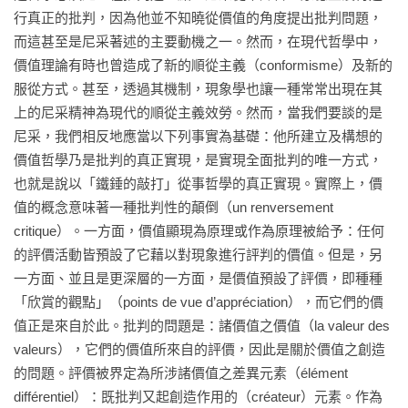
6. 為意志哲學所樹立的原理

行真正的批判，因為他並不知曉從價值的角度提出批判問題，
7. 「道德系譜學」計畫

而這甚至是尼采著述的主要動機之一。然而，在現代哲學中，
8. 尼采與康德：從原理的觀點來看

價值理論有時也曾造成了新的順從主義（conformisme）及新的
9. 批判之實現

服從方式。甚至，透過其機制，現象學也讓一種常常出現在其
10. 尼采與康德：從結論的觀點來看

上的尼采精神為現代的順從主義效勞。然而，當我們要談的是
11. 真理之概念

尼采，我們相反地應當以下列事實為基礎：他所建立及構想的
12. 知識、道德及宗教

價值哲學乃是批判的真正實現，是實現全面批判的唯一方式，
13. 思想與生命

也就是說以「鐵錘的敲打」從事哲學的真正實現。實際上，價
14. 藝術

值的概念意味著一種批判性的顛倒（un renversement 
15. 思想之新形象

critique）。一方面，價值顯現為原理或作為原理被給予：任何
的評價活動皆預設了它藉以對現象進行評判的價值。但是，另
【第四章  從怨恨到愧疚】

一方面、並且是更深層的一方面，是價值預設了評價，即種種
1. 反動與怨恨

「欣賞的觀點」（points de vue d’appréciation），而它們的價
2. 怨恨之原理

值正是來自於此。批判的問題是：諸價值之價值（la valeur des 
3. 怨恨之類型學

valeurs），它們的價值所來自的評價，因此是關於價值之創造
4. 怨恨之特性

的問題。評價被界定為所涉諸價值之差異元素（élément 
5. 他好嗎？他壞嗎？

différentiel）：既批判又起創造作用的（créateur）元素。作為
6. 謬誤推論
