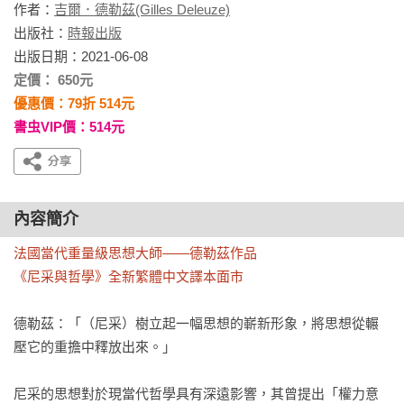
作者：
吉爾．德勒茲(Gilles Deleuze)
出版社：
時報出版
出版日期：2021-06-08
定價： 650元
優惠價：79折 514元
書虫VIP價：514元
內容簡介
法國當代重量級思想大師——德勒茲作品

《尼采與哲學》全新繁體中文譯本面市
德勒茲：「（尼采）樹立起一幅思想的嶄新形象，將思想從輾
壓它的重擔中釋放出來。」

尼采的思想對於現當代哲學具有深遠影響，其曾提出「權力意