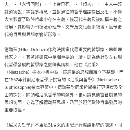
志」、「永恆回歸」、「上帝已死」、「超人」、「主人—奴
隸道德說」等諸多概念，並對過往的哲學理論提出反思，不僅
大大影響了歐陸哲學中存在主義、後現代主義及後結構主義之
發展，其影響力也擴及心理學、文學及文化藝術領域，賦予後
代的哲思與思想家嶄新形象。

德勒茲(Gilles Deleuze)作為法國當代最重要的哲學家、思想理
論家之一，其著述研究中至關重要的一環，即為他針對左右現
代哲學發展的哲學家之詮釋與爬梳，他在《尼采》
（Nietzsche）這本小書中為一窺尼采的思想面貌立下基礎，而
在1962年針對尼釆哲學所撰寫的《尼采與哲學》(Nietzsche et 
la philosophie)這本專著中，德勒茲對尼釆哲學進行更深度及全
面的探討，除領略尼采哲學的精髓外，更可識見他富含創見的
思想切面，亦為了解德勒茲思想、乃至於現代歐陸哲學發展的
重要取徑。

《尼采與哲學》不單是對尼采的思想進行嚴謹系統的闡述，同