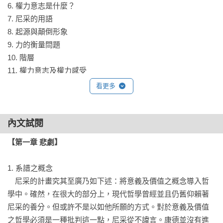
6. 權力意志是什麼？

7. 尼采的用語

8. 起源與顛倒形象

9. 力的衡量問題

10. 階層

11. 權力意志及權力感受

12. 力之反動—生成

看更多
13. 意義與價值之兩面性

14. 永恆回歸之第二面向：作為倫理的及選擇的思想

15. 永恆回歸的問題

內文試閱
【第一章 悲劇】
【第三章  批判】

1. 人的科學之改造

1. 系譜之概念

2. 尼采的問句

　尼采的計畫究其至廣乃如下述：將意義及價值之概念導入哲
3. 尼采之方法

學中。確然，在很大的部分上，現代哲學曾經並且仍舊仰賴著
4. 反對前輩

尼采的養分。但或許不是以如他所願的方式。對於意義及價值
5. 反對悲觀主義及反對叔本華

之哲學必須是一種批判這一點，尼采從不諱言。康德並沒有進