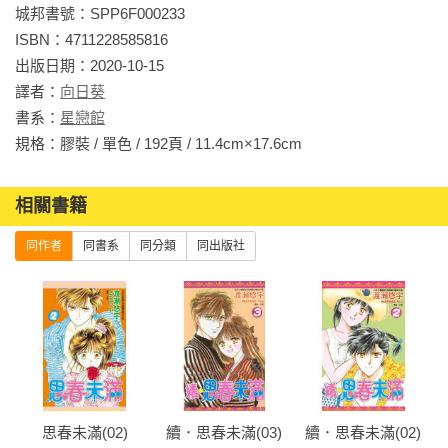
城邦書號：SPP6F000233

ISBN：4711228585816

出版日期：2020-10-15

譯者：
向日葵
書系：
星戀館
規格：膠裝 / 單色 / 192頁 / 11.4cm×17.6cm                
相關書籍
同作者
同書系
同分類
同出版社
完
思春未滿(02)
續．思春未滿(03)
續．思春未滿(02)