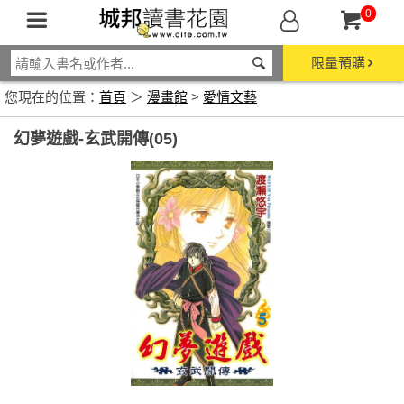
0
限量預購
您現在的位置：
首頁
＞
漫畫館
>
愛情文藝
幻夢遊戲-玄武開傳(05)