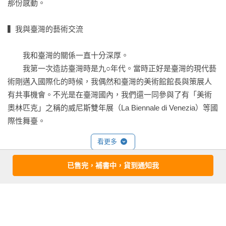
那份感動。

․《松林圖屏風》長谷川等伯

　　●　館長帶逛！獨創不藏私的三種鑑賞法

․《紅白梅圖屏風》尾形光琳

①	鑑賞「留白之美」

▍我與臺灣的藝術交流

․《動植綵繪紫陽花雙雞圖》伊藤若冲

②	鑑賞「線條表現」

․《犬兒圖》圓山應舉

③	鑑賞「主題的極端性」

　　我和臺灣的關係一直十分深厚。

․《凍雲篩雪圖》浦上玉堂

　　●　館長帶逛！日本美術的鑑賞入門

　　我第一次造訪臺灣時是九○年代。當時正好是臺灣的現代藝
․《冨嶽三十六景神奈川沖浪裏》葛飾北齋

從日常中養成鑑賞的習慣

術剛邁入國際化的時候，我偶然和臺灣的美術館館長與策展人
․《夜櫻》橫山大觀

親炙真跡才是最佳鑑賞法

有共事機會。不光是在臺灣國內，我們還一同參與了有「美術
․《序之舞》上村松園

「國寶」未必隨時都看得到，若有展出務必前往

奧林匹克」之稱的威尼斯雙年展（La Biennale di Venezia）等國
不必過分拘泥於國寶、重要文化財

際性舞臺。

推薦人
特別企畫展的觀賞建議

　　在我擔任金澤21世紀美術館長時期，也有許多美好的回
林平／臺北市立美術館長

在最初的存放空間內，親鑑真品的無上幸福
看更多
憶。例如在金澤舉辦介紹臺灣現代工藝作家的展覽會，或是反
徐繪珈／廣達文教基金會執行長

過來，到臺灣舉辦介紹現代工藝的交流活動等。另外，我目前
許尹齡／藝術創作者

已售完，補書中，貨到通知我
任職的東京藝術大學與國立臺北教育大學之間，也曾為留日的
陸蓉之／實踐大學創意產業博士班教授

內文試閱
臺灣畫家舉辦展覽會。就像這樣，我透過各種事業，與美術相
蔡依橙／素養教育工作坊 核心講師

日本美術的核心是「繼承」

關人士所建立的友好關係，至今已經長達二十年以上。

蔡南昇／平面設計師

　　這些業界朋友從當時便已十分活躍，而在累積了更多資歷
謝佩霓／藝評家、策展人

　　在本書前作《東京藝大美術館長教你西洋美術鑑賞術》
之後，他們現在已經是各所美術大學的教授或美術館長。另