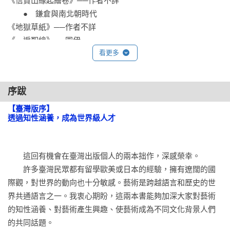
《信貴山緣起繪卷》──作者不詳

鍵。

　　●　鎌倉與南北朝時代

․館長獨創不藏私鑑賞法：留白之美、線條表現、主題的極端
《地獄草紙》──作者不詳

性。

《一遍聖繪》──圓伊

․特企展必看，但又不必過分拘泥國寶、重要文化財展，為什
看更多
《明惠上人樹上坐禪像》──成忍

麼？

　　●　室町時代

․翻閱畫冊、上網瀏覽都不夠，親炙真跡才是王道，館長帶你這
《瓢鮎圖》──如拙

樣逛。

序跋
《天橋立圖》──雪舟

《龍虎圖》──雪村

【臺灣版序】

東洋美學總讓人在「無意間」意識到其存在，不似西洋美術那
透過知性涵養，成為世界級人才
般直接。

第三章　從日本美術史的演進培育知性涵養

因為日本美術建立在「幻想」上——現實形狀不重要，畫出心
        ——從桃山時代到明治以降

　　這回有機會在臺灣出版個人的兩本拙作，深感榮幸。

象才關鍵。

　　●　桃山時代

　　許多臺灣民眾都有留學歐美或日本的經驗，擁有遼闊的國
一切可觸動心靈的事物，都能視為美，自然無須太過寫實。 

《唐獅子圖屏風》──狩野永德

際觀，對世界的動向也十分敏感。藝術是跨越語言和歷史的世
《松林圖屏風》──長谷川等伯

界共通語言之一。我衷心期盼，這兩本書能夠加深大家對藝術
越是了解日本美術，就越能真確地感受何謂美學，

　　●　江戶時代中期

的知性涵養、對藝術產生興趣、使藝術成為不同文化背景人們
進而影響你個人眼中的世界、如何參與外在世界、與他人產生
《紅白梅圖屏風》──尾形光琳

的共同話題。

互動，

《動植綵繪　紫陽花雙雞圖》──伊藤若冲
