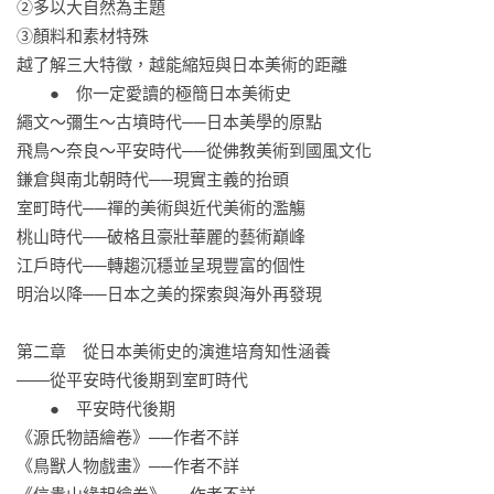
②多以大自然為主題

承」。

③顏料和素材特殊

一位畫師或工匠師承何人，將會徹底影響其作品樣貌與風格，

越了解三大特徵，越能縮短與日本美術的距離

並為後世代代繼承（例如室町～明治的狩野派，歷史超過400
　　●　你一定愛讀的極簡日本美術史

年），

繩文～彌生～古墳時代──日本美學的原點

此即東西美術之間的最大差異。

飛鳥～奈良～平安時代──從佛教美術到國風文化

鎌倉與南北朝時代──現實主義的抬頭

此外，日本美術之所以給人深奧難懂的印象，原因有三：

室町時代──禪的美術與近代美術的濫觴

鮮少使用遠近法、多以大自然為主題、顏料與素材特殊。

桃山時代──破格且豪壯華麗的藝術巔峰

所有的創作皆建立在「幻想」上，現實形狀不重要，畫出心象
江戶時代──轉趨沉穩並呈現豐富的個性

才關鍵。

明治以降──日本之美的探索與海外再發現

有了這樣的認知，便能一口氣縮短與日本美術之間的距離。

第二章　從日本美術史的演進培育知性涵養

◎「館長陪讀」、「館長帶逛」，最實用的日本美術鑑賞基礎
——從平安時代後期到室町時代

入門

　　●　平安時代後期

《源氏物語繪卷》──作者不詳

․東洋美學的三個關鍵字：空間連續性、微型、成對。

《鳥獸人物戲畫》──作者不詳

․日本美術建立在「幻想」上，現實形狀不重要，畫出心象才關