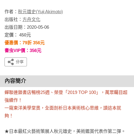
作者：
秋元雄史(Yuji Akimoto)
出版社：
方舟文化
出版日期：2020-05-06
定價： 450元
優惠價：79折 356元
書虫VIP價：356元
內容簡介
蟬聯連鎖書店暢榜25週、榮登「2019 TOP 100」，萬眾矚目超
強續作！

一窺東洋美學堂奧，全面剖析日本美術核心思維，讀這本就
夠！
★日本最紅火藝術策展人秋元雄史，美術鑑賞代表作第二彈。
