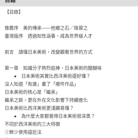
目錄
本書作者秋元雄史，現任日本最高藝術殿堂「東京藝術大學」
【目錄】

美術館長，

他說：「大家都誤會了，日本美術其實比西洋美術還要好
推薦序　美的傳承——他鄉之石／陸蓉之

懂！」

臺灣版序　透過知性涵養，成為世界級人才

秋元雄史以日本美術史演進為基礎，教你分析名作繪製技巧、
前言　讀懂日本美術，改變觀看世界的方式

創作背景，

更以25件作品為例，透過通俗但又精闢的圖文解說，

第一章　知識分子熱烈追捧，日本美術的醍醐味

深入淺出地介紹繩文～明治以降的東洋美學變革。

　　●　日本美術其實比西洋美術還好懂？

沒人知道「有誰」畫了「哪件作品」

◎來自東京藝大美術館長的日本美術鑑賞術：一張圖兩步驟

日本美術的核心是「繼承」

繼承之餘，更在外在文化影響下持續進化

步驟一／從作品表現鑑賞：看懂繪圖技巧、色彩與主題等。

日本美術比西洋美術更淺顯易懂？

步驟二／從歷史背景鑑賞：理解創作當時的社會與思想背景
　　●　為什麼大家都覺得日本美術很深奧？

等。

不同於西洋美術的三大特徵

①鮮少使用遠近法

有別於西洋美術以「革命」為核心；日本美術則重視「繼