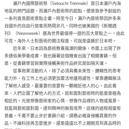
　　瀨戶內國際藝術祭（Setouchi Triennale）是日本瀨戶內海
最後更會擴及至一切的思想、看法和感受。

《犬兒圖》──圓山應舉

地區的熱門話題，而瀨戶內藝術祭的起點，便是我參予創設的
《凍雲篩雪圖》──浦上玉堂

一系列直島藝術景點企畫。時至今日，瀨戶內藝術祭因許多來
日本美術何以風靡全球、吸引知識分子熱烈追捧？

《冨嶽三十六景　神奈川沖浪裏》──葛飾北齋

自國外的自由行旅客而熱鬧非凡，同時也被美國的《新聞週
一窺東洋美學堂奧的基礎入門，就讀秋元雄史的日本美術鑑賞
　　●　明治以降

刊》（Newsweek）選為世界最值得一遊的百大景點之一。由此
術。

《夜櫻》──橫山大觀

可見，海外人士對藝術的關注程度，可說是遠勝於日本吧。

《序之舞》──上村松園

　　近年來，日本因為藝術教養風潮的關係，市面上出現了許
【收錄作品一覽】
多通俗美學養成書，我也藉著這個機會出版了相關書籍。但
․《源氏物語繪卷》作者不詳

第四章　日本美術鑑賞的基礎入門

是，從書籍學習與實際接觸美術作品終究是如隔天壤。

․《鳥獸人物戲畫》作者不詳

　　●　館長陪讀！了解日本人對美的喜好

　　從事商業活動的人，除了必須具備未來性、邏輯性的思考
․《信貴山緣起繪卷》作者不詳

總在「無意間」感受到的東洋美學意識

能力外，在工作上也必須更加靈活地運用感性。單靠邏輯無法
․《地獄草紙》作者不詳

對「空間連續性」的喜好

了解他人感受，最重要的是要有一顆親近他人的心。由此看
․《一遍聖繪》圓伊

對「微型」的喜好

來，人們企圖了解他人的方式，就和面對藝術時的態度是極為
․《明惠上人樹上坐禪像》成忍

對「成對」的喜好

相近的。光是想像藝術家的心情、想像作品裡的人物或風景，
․《瓢鮎圖》如拙

　　●　館長陪讀！了解日本美術的創作技法

就能與藝術面對面，達到精神的無我境界，這樣的過程相當有
․《天橋立圖》雪舟

現實形狀不重要，畫出心象才關鍵

意義。千萬不要止步於書籍介紹，請務必親身接觸真實的作
․《龍虎圖》雪村

一切可觸動心靈的事物，都能視為美

品。不論科技再怎麼進步，還是遠遠比不上親眼見到真品時的
․《唐獅子圖屏風》狩野永德

日本美術建立在「幻想」之上
