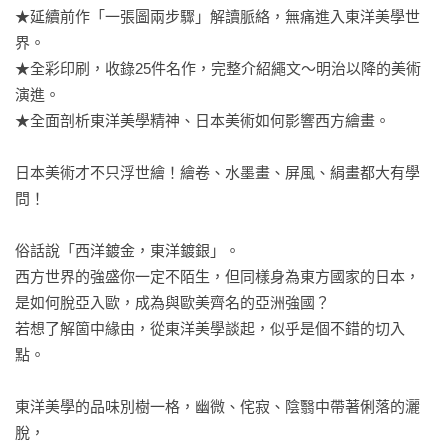
★延續前作「一張圖兩步驟」解讀脈絡，無痛進入東洋美學世
界。

★全彩印刷，收錄25件名作，完整介紹繩文～明治以降的美術
演進。

★全面剖析東洋美學精神、日本美術如何影響西方繪畫。

日本美術才不只浮世繪！繪卷、水墨畫、屏風、絹畫都大有學
問！ 

俗話說「西洋鍍金，東洋鍍銀」。

西方世界的強盛你一定不陌生，但同樣身為東方國家的日本，

是如何脫亞入歐，成為與歐美齊名的亞洲強國？

若想了解箇中緣由，從東洋美學談起，似乎是個不錯的切入
點。

東洋美學的品味別樹一格，幽微、侘寂、陰翳中帶著俐落的灑
脫，
