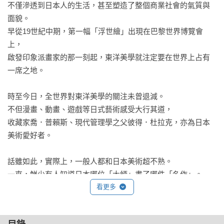
不僅滲透到日本人的生活，甚至塑造了整個商業社會的氣質與
面貌。

早從19世紀中期，第一幅「浮世繪」出現在巴黎世界博覽會
上，

啟發印象派畫家的那一刻起，東洋美學就注定要在世界上占有
一席之地。

時至今日，全世界對東洋美學的關注未曾退減。

不但漫畫、動畫、遊戲等日式藝術感受大行其道，

收藏家喬．普賴斯、現代管理學之父彼得．杜拉克，亦為日本
美術愛好者。

話雖如此，實際上，一般人都和日本美術超不熟。

一來，鮮少有人知道日本哪位「大師」畫了哪件「名作」。
看更多
（就很不紅）

二來，即使真的親見作品，你也很難說清楚厲害在哪。（就看
不懂）
