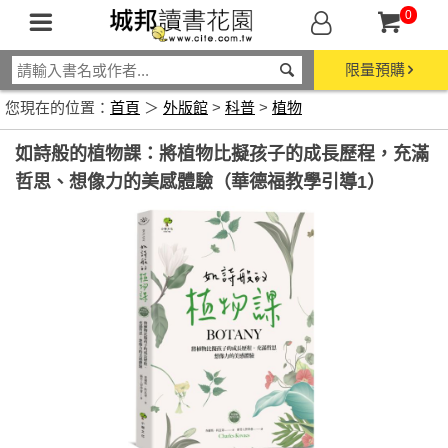
0
限量預購
您現在的位置：
首頁
＞
外版館
>
科普
>
植物
如詩般的植物課：將植物比擬孩子的成長歷程，充滿
哲思、想像力的美感體驗（華德福教學引導1）