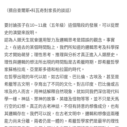
就好像孩子初次稱呼自己為「我」這樣的覺醒。

美，而是在深刻觀察大自然後所精淬出飽含宇宙真理的美。」

（摘自查爾斯•科瓦奇對家長的談話）

——★★李慧芳（海聲華德福教育學會文化藝術總監、朝陽科
8 針葉樹：有魔法的香氣

技大學視傳系助理教授）

針葉樹不會長出真正的花，但假設針葉樹有花，那所有的香氣
要討論孩子在10∼11歲（五年級）這個階段的發展，可以從歷
都會進入花之中，針葉樹的香氣進入了松香裡。松香裡可說是
史的演變來說明。

「這本書也讓我以全新的觀點認識華德福教育的美與真，以及
有朵魔法般的花，當你燃燒樅樹的樹枝，那藏在松香裡的魔法
認為人類天生就會運用智力及邏輯思考是錯誤的觀念。事實
如何透過學習植物，進而培養孩子對自己與自然的敏銳度及思
花朵，就會在火燄及香氣中被釋放出來。

上，在過去的某個時間點上，我們所知道的邏輯思考及科學探
考能力。」

究才開始萌芽；理性思考、推理與分析才真正進入人類歷史。
——★★朱思穎（國立清華大學特殊教育學系教授）

9 樹與大地的關係

理性與邏輯的想法所出現的時間點是古希臘時期，即希臘哲學
哪裡有樹成長，哪裡就可以見到堅硬的木質樹幹從土壤中升
家蘇格拉底、亞里斯多德和柏拉圖的時代。

「觀看大海的雄壯遼闊，森林的博大生機……讓孩子們有了自
起，這是大地的力量。大地之力是往上的，就好像大地堆起了
在哲學出現的年代以前，如古印度、巴比倫、古埃及，甚至是
己的美感體驗，變得敏感充滿朝氣。就讓美感教育從『童蒙時
一座山丘一樣，樹也同樣被堆高。

希臘等古文明，孕育出了不同的文化。對古印度、巴比倫或古
代』開始吧！透過認識大自然、觀賞動植物、花卉出發，進而
埃及的人而言，用神話解釋自然現象，就如同我們深信現代科
成為愛美的人，最終才可以成為愛世界、又愛人生的人。」

10 開花植物：向陽光學習的孩子

學一樣。神話、眾神的故事，英雄及怪物等等，並不只是天馬
——★★何新松（北京大學多元文化教育課程客座教授）

花朵開心地對陽光敞開，就像是願意學習，敞開心胸的孩子。
行空的幻想。真正的古老神話，不但有詩意的想像成分，也有
當然，只想著惡作劇、不專心上課的人就像是遠離光的蘑菇。
其邏輯存在。我們可以說，在古老文明中，邏輯和想像這兩種
「只要讀讀這本《如詩般的植物課》，您不但會長智慧，也會
而且某些蘑菇是有毒的，這些蘑菇只會生長在有東西死亡的地
能力尚未分離，兩者仍是一體的。希臘哲學家們是最早的理性
更接近植物，更愛大自然。」

方。
