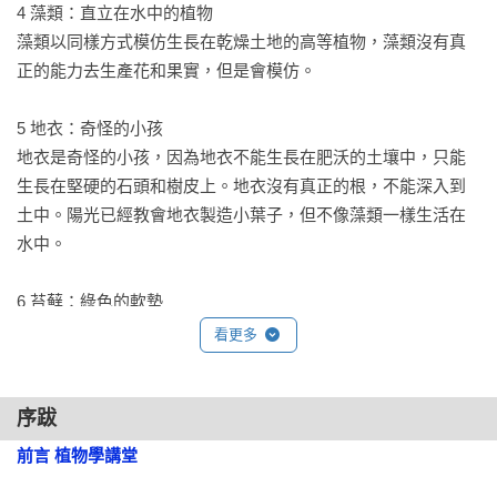
4 藻類：直立在水中的植物

中，還沒有抵達足以理解的階段。查爾斯．科瓦奇深深明白孩
藻類以同樣方式模仿生長在乾燥土地的高等植物，藻類沒有真
子的心智成長歷程，所有教學方式都會以孩子的發展為主，透
正的能力去生產花和果實，但是會模仿。

過不同的描述與類比，以貼近孩子發展程度的語言，帶領他們
認識這個世界。

5 地衣：奇怪的小孩

地衣是奇怪的小孩，因為地衣不能生長在肥沃的土壤中，只能
【華德福家長、教師、動植物專家溫暖推薦】
生長在堅硬的石頭和樹皮上。地衣沒有真正的根，不能深入到
★朱思穎（國立清華大學特殊教育學系教授）

土中。陽光已經教會地衣製造小葉子，但不像藻類一樣生活在
★何新松（北京大學多元文化教育課程客座教授）

水中。

★吳宜君（台北市青禾華德福實驗教育機構創校教師）

★李慧芳（海聲華德福教育學會文化藝術總監、朝陽科技大學
6 苔蘚：綠色的軟墊

視傳系助理教授）

這些像柔軟墊子的苔蘚能讓地面保持潮濕，高大的樹木因而得
看更多
★姜佳妤（華德福教師、親職部落客）

到所需要的水。因此，這些小苔蘚植物無私且慷慨地幫助了整
★徐明佑（華德福資深教師）

座森林。

★楊平世（國立台灣大學生物資源暨農學院名譽教授）

序跋
★鄭香辰（新竹縣華德福教育學會創會理事長）

7 蕨類：有漂亮曲線的植物

前言 植物學講堂
蕨類植物有真實、美麗的綠葉，比起其他的植物覺醒得更多，
「華德福教育的美不是天馬行空、任意想像、經不起考驗的