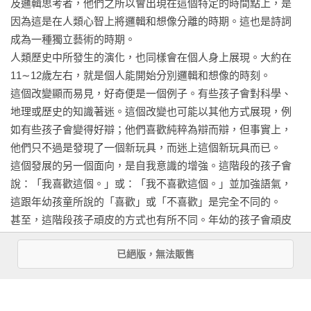
及邏輯思考者，他們之所以會出現在這個特定的時間點上，是
——★★楊平世（國立台灣大學生物資源暨農學院名譽教授）
因為這是在人類心智上將邏輯和想像分離的時期。這也是詩詞
11 低等與高等的開花植物：用綠色的小杯來區別

成為一種獨立藝術的時期。

正如同學校裡有年紀小和年紀大的孩子，開花植物也有兩種──
人類歷史中所發生的演化，也同樣會在個人身上展現。大約在
高等與低等開花植物，你可以由葉子分辨出這兩種開花植物的
11∼12歲左右，就是個人能開始分別邏輯和想像的時刻。

不同。低等開花植物有著簡單的葉子，而高等開花植物有著複
這個改變顯而易見，好奇便是一個例子。有些孩子會對科學、
雜的葉子。

地理或歷史的知識著迷。這個改變也可能以其他方式展現，例
如有些孩子會變得好辯；他們喜歡純粹為辯而辯，但事實上，
12 花：手中握著的珍貴禮物

他們只不過是發現了一個新玩具，而迷上這個新玩具而已。

如果靠近一點看花中心如權杖般的雌蕊，你會發現再往下一點
這個發展的另一個面向，是自我意識的增強。這階段的孩子會
時，權杖變大了，看起來就像一顆球。在植物中這兩者是一起
說：「我喜歡這個。」或：「我不喜歡這個。」並加強語氣，
的，上部像一個權杖，下部像一顆球。但是植物學裡這個部位
這跟年幼孩童所說的「喜歡」或「不喜歡」是完全不同的。

不叫做權杖和寶球，上面看起來像權杖的部分稱為雌蕊，下面
甚至，這階段孩子頑皮的方式也有所不同。年幼的孩子會頑皮
看起來像一顆球的部分則稱為子房。

是因為他們情不自禁，他們有種無法控制自己的衝動。但是五
已絕版，無法販售
年級孩子的頑皮是故意的。這比較像是一種科學實驗：「我能
看更多
13 花粉：金色的皇冠

不被責罵嗎？」「我可以做到什麼程度？」這些都與覺醒有
你知道雌蕊和子房是大地的禮物。而太陽的禮物是什麼呢？是
關。因為邏輯的浮現，邏輯和想像的分離，都是覺醒的過程。
雄蕊和金色的花粉，這個金色的皇冠是太陽的禮物。要把太陽
從所有的這些頑皮、好辯、自我意識和好奇當中，孩子們體驗