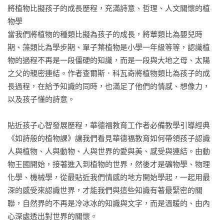
將植物比擬孩子的成長歷程，充滿詩意、哲理、人文關懷的植
物學

當我們將植物的種類比擬為孩子的成長，將蕈類比為嬰兒時
期、藻類比為學步期、單子葉植物是小學一年級等等，認識植
物的過程不再是一段僵硬的知識，而是一段與大地之母、太陽
之父的親密連結。作者查爾斯．科瓦奇將植物類比為孩子的成
長過程，在給予知識的同時，也滿足了他們的情感、想像力，
以及孩子懂的詩意。

貼近孩子心智發展歷程，華德福教育工作者必備教學引導經典

《如詩般的植物課》讓我們看見華德福教育如何帶領孩子認識
人與植物、人與動物、人與世界的愛與美、感受與連結。由動
物王國開始，接著進入到植物的世界，然後才是礦物學、物理
化學、機械學，從最貼近我們情感的地方開始學起，一起用最
深的感受來認識世界，才能我們與這些知識有著最緊密的關
聯，自然界的不再是冷冰冰的知識與文字，而是溫暖的、由內
心深處透出對世界的關懷。
