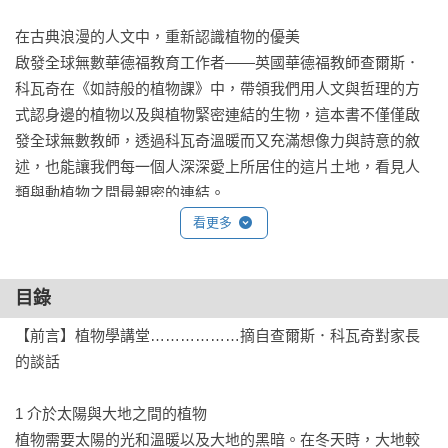
在古典浪漫的人文中，重新認識植物的優美

啟發全球無數華德福教育工作者——英國華德福教師查爾斯．
科瓦奇在《如詩般的植物課》中，帶領我們用人文與哲理的方
式認身邊的植物以及與植物緊密連結的生物，這本書不僅僅啟
發全球無數教師，透過科瓦奇溫暖而又充滿想像力與詩意的敘
述，也能讓我們每一個人深深愛上所居住的這片土地，看見人
類與動植物之間最親密的連結。

看更多
※（初版書名為《植物》）

【本書特色】
目錄
1.充滿哲理、想像力、詩意的植物學

【前言】植物學講堂………………摘自查爾斯．科瓦奇對家長
查爾斯．科瓦奇以充滿詩意、哲理與想像力的方式描述植物
的談話

界，將植物的演化過程比擬為孩子的成長歷程，讓讀者自然而
然在腦中形成影像。在科瓦奇的動人敘述下，植物學有了靈
1 介於太陽與大地之間的植物

魂，讓我們更愛身邊的大自然。

植物需要太陽的光和溫暖以及大地的黑暗。在冬天時，大地較