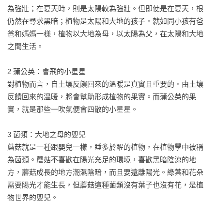
為強壯；在夏天時，則是太陽較為強壯。但即使是在夏天，根
2.優美的敘述，理解華德福大自然美感教育

仍然在尋求黑暗；植物是太陽和大地的孩子。就如同小孩有爸
《如詩般的植物課》運用著充滿美感的類比，帶領每一位讀者
爸和媽媽一樣，植物以大地為母，以太陽為父，在太陽和大地
一起欣賞大自然所建構的自然美學。這樣的美飽含著宇宙真理
之間生活。

的美，讓我們最親密的植物與動物，理解自然界所創造出來的
美感體驗。

2 蒲公英：會飛的小星星

對植物而言，自土壤反饋回來的溫暖是真實且重要的。由土壤
3.華德福教育工作者必備教學指引

反饋回來的溫暖，將會幫助形成植物的果實。而蒲公英的果
英國華德福教師查爾斯．科瓦奇的教學中，總是充滿著靈性的
實，就是那些一吹氣便會四散的小星星。

啟發。他用孩子最能理解的類比，將自然界的動物、植物與孩
子的成長連結。書中的課程敘述讓每一位讀者深深愛上整個自
3 菌類：大地之母的嬰兒

然界，而這樣的教學方法，啟發了全球無數的華德福教育工作
蘑菇就是一種跟嬰兒一樣，睡多於醒的植物，在植物學中被稱
者，從科瓦奇的課程紀錄中，我們學會了如何運用靈活而具想
為菌類。蘑菇不喜歡在陽光充足的環境，喜歡黑暗陰涼的地
像力的方式，帶領孩子學習知識。

方，蘑菇成長的地方潮濕陰暗，而且要遠離陽光。綠葉和花朵
需要陽光才能生長，但蘑菇這種菌類沒有葉子也沒有花，是植
4.貼近孩子心智發展歷程的教育指引經典

物世界的嬰兒。

孩子的學習必須貼近這個世界的發展，諸如「演化概念」這樣
的詞彙，對他們來說是無意義的，因為在他們的心智發展歷程