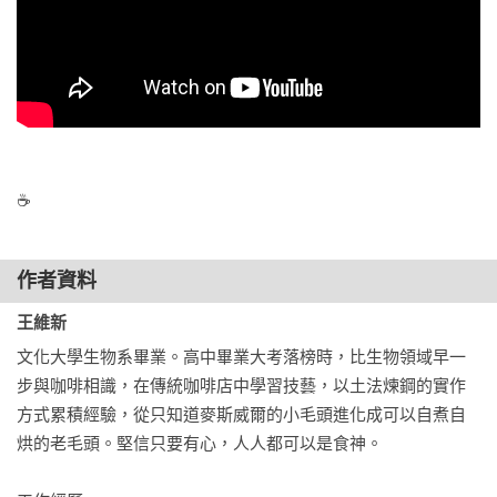
․加入發酵農作物(酒)的成熟風味

搭配食物的原則

飲用須知

品嚐練習時的感受形容方向

․酸

․甜

․苦

☕
․觸感

․香氣

作者資料
․發酵風味

王維新
 CHAPTER6. 冷萃過程的問題處理及其他小細節
文化大學生物系畢業。高中畢業大考落榜時，比生物領域早一
器具清潔方法

步與咖啡相識，在傳統咖啡店中學習技藝，以土法煉鋼的實作
更換濾布的時機

方式累積經驗，從只知道麥斯威爾的小毛頭進化成可以自煮自
使用冰滴咖啡壺時，粉槽卡住的解決方法

烘的老毛頭。堅信只要有心，人人都可以是食神。

冷萃過程問題處理與其他小細節
