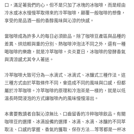
口，滿足著我們的心。但不是只加了冰塊的冰咖啡，而是經由
冷水或冰水慢慢萃取得來的冷萃咖啡，顛覆一般咖啡的想像，
享受的是品酒一般的香醇風味與沁涼的快感。

當咖啡成為許多人的每日必須飲品，除了咖啡豆產區與品種的
差異、烘焙輕與重的分別、熱咖啡沖泡法不同之外，還有一種
喝咖啡的樂趣，就是冷萃咖啡。炎炎夏日，冰咖啡的發酵香氣
與清涼感尤其令人著迷。

冷萃咖啡大致可分為—水滴式、冰滴式、冰釀式三種作法。這
三種方式由於萃取條件不同，會造成不同的風味與口感，但都
屬於冷萃咖啡。冷萃咖啡的原理和冷泡茶是一樣的，就是以低
溫長時間浸泡的方式讓咖啡內的風味慢慢溶出。

本書要教讀者自製沁涼無比、口齒留香的冷粹咖啡飲品。有關
咖啡豆的選擇、冰滴設備的選擇、冰滴、水滴、冰釀的不同萃
取法、口感的掌握、香氣的獲取、保存方法....等等都是一杯冰