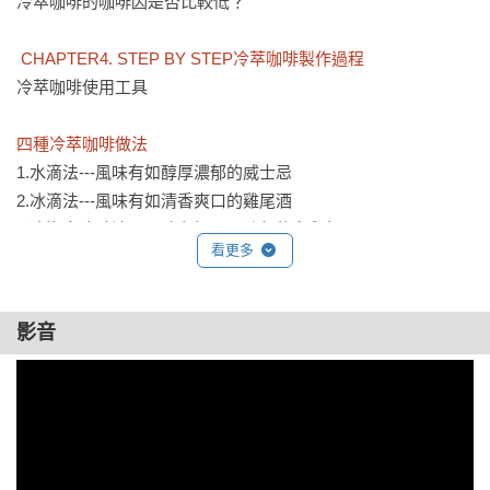
冷萃咖啡的咖啡因是否比較低？

 CHAPTER4. STEP BY STEP冷萃咖啡製作過程
冷萃咖啡使用工具

四種冷萃咖啡做法
1.水滴法---風味有如醇厚濃郁的威士忌

2.冰滴法---風味有如清香爽口的雞尾酒

3.冷泡壺冰釀法---風味有如需要陳年的女兒紅

看更多
4.濾茶袋浸泡法---風味有如清爽的冷泡茶

 CHAPTER5. 冷萃咖啡風味與香氣的品嘗與練習
影音
如何品嚐一杯冷萃咖啡

冷萃咖啡風味的實驗比較

冷萃咖啡的飲用法

․純飲溫度不同滋味不同

․加了氣泡、氮氣的冷萃咖啡又香又清爽

․加奶調和的特殊風味
