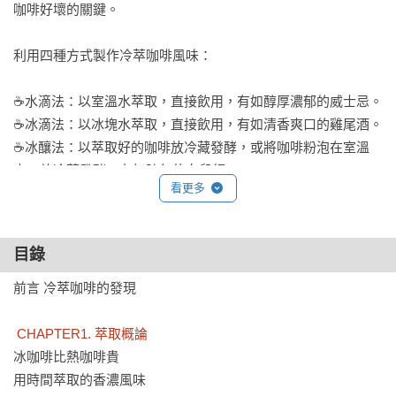
咖啡好壞的關鍵。

利用四種方式製作冷萃咖啡風味：

☕水滴法：以室溫水萃取，直接飲用，有如醇厚濃郁的威士忌。

☕冰滴法：以冰塊水萃取，直接飲用，有如清香爽口的雞尾酒。

☕冰釀法：以萃取好的咖啡放冷藏發酵，或將咖啡粉泡在室溫
中，放冷藏發酵，有如陳年的女兒紅。

看更多
☕濾茶袋浸泡法：與茶包一樣浸泡於冷水中，放冷藏發酵，有如
清爽的冷泡茶。

目錄
能喝到和酒一樣風味和香氣的冷萃咖啡時，喝咖啡的樂趣更加
提升。冷萃咖啡就如同它的風味，需要放在冷藏室下慢慢發
前言 冷萃咖啡的發現

酵，隨著封存時間愈久而愈甘醇無比。本書所有相關的知識與
製作方法將帶來不一樣的咖啡新享受。

 CHAPTER1. 萃取概論
冰咖啡比熱咖啡貴

達人推薦
用時間萃取的香濃風味
