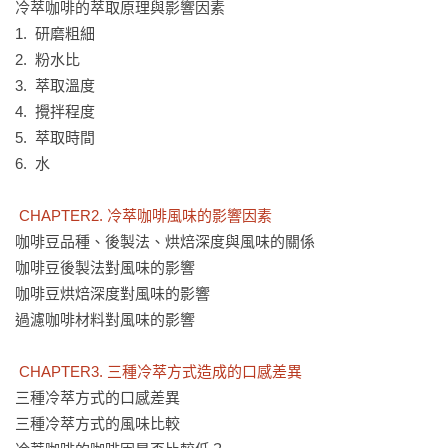
冷萃咖啡的萃取原理與影響因素

* 台灣精緻咖啡協會理事長｜曾寧春

1.  研磨粗細

* WCRC世界烘豆大賽冠軍｜賴昱權Jacky Lai

2.  粉水比

* 2017 WCTC世界杯測賽第四名｜莊玄

3.  萃取溫度

*台中-歐舍咖啡-2009WSC第一屆世界虹吸咖啡大賽冠軍｜李雅
4.  攪拌程度

婷

5.  萃取時間

*台北一席AloneTogether咖啡老頑童｜高振御

6.  水

*咖啡學系列作者｜韓懷宗－「言簡意賅，條理分明」

* 2016 TOPER咖啡烘焙大師賽 台灣區冠軍｜李一凡－「身為咖
 CHAPTER2. 冷萃咖啡風味的影響因素
啡人，如果您錯過了《精粹咖啡始末》，您再也不能錯過這本
咖啡豆品種、後製法、烘焙深度與風味的關係

《冷萃咖啡》；若您是正在學習咖啡的道路上，老王20年咖啡
咖啡豆後製法對風味的影響

萃取精華與魔鬼般的細節，更是您不能錯過的。」
咖啡豆烘焙深度對風味的影響

過濾咖啡材料對風味的影響

 CHAPTER3. 三種冷萃方式造成的口感差異
三種冷萃方式的口感差異

三種冷萃方式的風味比較
