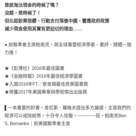
是該淘汰現金的時候了嗎？

沒錯，是時候了！

但比起鈔票很髒、行動支付落後中國、響應政府政策

減少現金使用其實有更迫切的理由……
● 前聯準會主席柏南克，與全球重要經濟學者、書評、媒體一致
力推！

★《彭博社》2016年最佳圖書

★《金融時報》2016年最佳經濟學圖書

★入圍2016年FT╱麥肯錫最佳商業圖書獎

★榮獲2017年美國專業與學術傑出出版獎

▌一本重要的好書。肯尼斯．羅格夫提出多方論證，主張我們的
經濟可以戒除紙幣，十分令人信服。————班‧柏南克Ben 
S. Bernanke｜前美國聯準會主席
