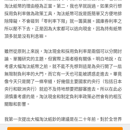
助長組織犯罪到它妨礙貨幣政策對抗經濟衰退都有。現在，他
淘汰紙幣的理由極為正當。第二，我也早就說過，如果央行想
特地寫了一本書來解釋為什麼要淘汰紙鈔，各位讀了就能心領
採用負利率做為政策工具，淘汰紙幣可說是既簡單又方便地排
神會，也能更深入思考這個問題。──艾倫．布蘭德Alan S. 
除障礙，不會碰到「零利率下限」就一籌莫展。國庫券利率之
Blinder普林斯敦大學教授、前美國聯準會副主席

所以壓不下去，正是因為大家都可以逃向現金，因為持有紙幣
頂多就是沒有利息嘛。

非常吸引人，既發人省思又極具說服力，《現金的詛咒》說的
是紙鈔時代早該過去了。類似的討論，羅格夫之前即已提出，
雖然從原則上來說，淘汰現金和採用負利率是兩個可以分開討
但本書的出版確立了相關問題的討論標準，這些問題會變得越
論、單獨研究的主題，但實際上兩者極有關係。明白地說，在
來越重要，而且也必定會影響關於央行促進經濟成長、穩定金
考慮大幅淘汰紙幣之前，就不能不先想到這是為央行開了一扇
融能力的探討。這本書一定要讀！──穆罕默德．伊爾艾朗
無限制負利率的大門，而它有一天也可能被誘惑走進去。畢竟
Mohamed El-Erian安聯集團首席經濟顧問、《大衝撞》（When 
像今天只是開了一條窄縫，好幾個主要國家的央行（包括日本
Markets Collide）作者

央行和歐洲央行）就迫不及待地想要把腳塞進去。所以在此必
須慎重考慮的是，淘汰現金和制定負利率政策必然會有的相互
富於原創而精彩，《現金的詛咒》提出完全令人信服的論證，
關聯和影響。

指出經濟發達國家有很多好理由淘汰紙幣，而且是越快越好。
羅格夫的說明比先前的任何人都來得清晰明辨，也提出更多論
我第一次提出大幅淘汰紙鈔的建議是在二十年前，對於全世界
據，讓大家明白現金助長犯罪的事實：如今流通現金大部分都
流通紙鈔堆積如山的當時似乎完全可說是個幻想；那個想法可