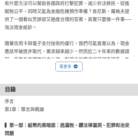
有什麼方法可以幫助各國政府打擊犯罪、減少非法移民、促進
賦稅公平，同時又能為金融危機預作準備？肯尼斯‧羅格夫提
供了一個看似荒謬卻又極度合理的答案，其實只要做一件事──
淘汰現金紙鈔。

隨著信用卡與電子支付技術的盛行，我們可能直覺以為，現金
應該早被逐步取代，需求越來越少。然而近二十年來的數據證
明，多數先進國家包含台灣，對現金的需求卻是越來越多。各
看更多
國央行供應的現金幾百億、幾千億地流入市面，且多以大額鈔
票為主，但除了少部分用在日常購物或躺在銀行金庫裡，其實
絕大多數都是流向不明。

目錄
這麼多的鈔票到底流向何處？本書提供了有力的論證，說明這
序言

些紙鈔大部分被用在非法活動，包括逃稅、貪污賄賂、恐怖活
第1章：導言與概論

動、毒品交易和人口買賣，以及遍佈全球的海量地下經濟等；
且更令人擔憂的是，除了助長犯罪，這些紙鈔還成了各國央行
▍第一部：紙幣的黑暗面：逃漏稅、鑽法律漏洞、犯罪和治安
推行貨幣政策對抗經濟衰退的嚴重障礙……。

問題