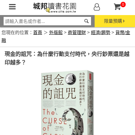
0
限量預購
您現在的位置：
首頁
＞
外版館
>
商管理財
>
經濟/趨勢
>
貨幣/金
融
現金的詛咒：為什麼行動支付時代，央行鈔票還是越
印越多？