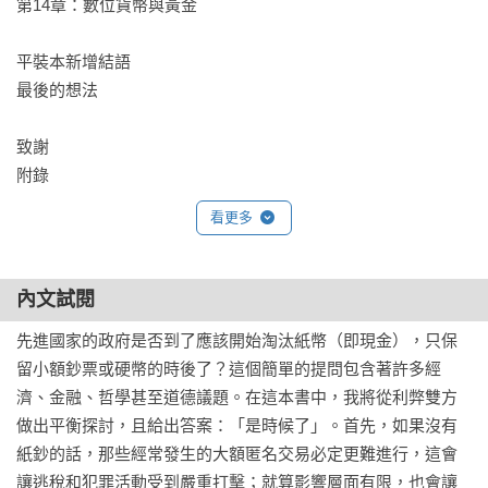
第14章：數位貨幣與黃金

哥倫比亞大學經濟學教授│麥可．伍福德Michael Woodford

倫敦商學院教授│琳達．岳Linda Yueh

平裝本新增結語

最後的想法

羅格夫率先提出淘汰大額紙鈔有益於公共政策，現在這個觀念
致謝

已獲得廣泛認識。他的新書更大膽地提出有力論證：淘汰現
附錄
金。這個提案可說是來得正是時候，值得官方和民間一起慎重
看更多
考慮。──麥可．伍福德Michael Woodford哥倫比亞大學經濟學
教授

內文試閱
在這本迷人而重要的書中，羅格夫強力論證經濟發達國家應該
淘汰現金，因為現金助長犯罪卻妨礙政策發揮效果。藉由大量
先進國家的政府是否到了應該開始淘汰紙幣（即現金），只保
資訊和清晰解釋，本書揭露央行業務與負利率的奧妙，從而提
留小額鈔票或硬幣的時後了？這個簡單的提問包含著許多經
高討論層次。──艾娜特．阿迪瑪特Anat R. Admati《失控的銀
濟、金融、哲學甚至道德議題。在這本書中，我將從利弊雙方
行》（The Bankers’ New Clothes）共同作者

做出平衡探討，且給出答案：「是時候了」。首先，如果沒有
紙鈔的話，那些經常發生的大額匿名交易必定更難進行，這會
大家都喜歡現金吧，但羅格夫可不這麼想。原因很多，從現金
讓逃稅和犯罪活動受到嚴重打擊；就算影響層面有限，也會讓