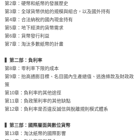
第2章：硬幣和紙幣的發展歷史

從回顧貨幣發展演變史，作為預言紙鈔死亡的悼文，到針對大
第3章：全球貨幣供給的規模與組合，以及國外持有

鈔造成諸多弊端的嚴謹討論，加上一套淘汰多數紙幣的務實計
第4章：合法納稅的國內現金持有

畫……書中淘汰現金的論點貌似挑釁，實際上極具魅力且充滿
第5章：地下經濟的貨幣需求

了原創性，只要讀過本書，即使你是現金的忠實擁護者，一定
第6章：貨幣發行利益

也很難不被作者所說服。

第7章：淘汰多數紙幣的計畫

▍好評讚譽（依姓氏筆畫排列）
▍第二部：負利率
第8章：零利率下限的成本

中研院經濟研究所研究員│周雨田

第9章：抬高通膨目標、名目國內生產總值、逃逸條款及財政政
台灣大學經濟學系教授│陳旭昇

策

清華大學經濟學系教授│黃朝熙

第10章：負利率的其他途徑

《失控的銀行》共同作者│艾娜特．阿迪瑪特Anat R. Admati

第11章：負政策利率的其他缺點

前美國聯準會主席│班‧柏南克Ben S. Bernanke

第12章：負利率是否違反誠信與脫離規則模式體系

前美國聯準會副主席│艾倫．布蘭德Alan S. Blinder

安聯集團首席經濟顧問│穆罕默德．伊爾艾朗Mohamed El-Erian

▍第三部：國際層面與數位貨幣
英國經濟大師│約翰．凱伊John Kay

第13章：淘汰紙幣的國際影響

密西根大學經濟學教授│麥爾斯．金伯爾Miles Kimball
