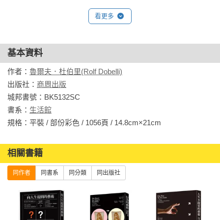
而在《向人生提問的藝術》中，德國最受矚目的暢銷書作家杜
伯里提出種種與人生有關的疑問，

看更多
從成功、事業、愛情、婚姻、性，一直追問到年齡、死亡與上
帝，

問題幽默諷刺、一針見血，讓人在開懷大笑或會心微笑之餘獲
基本資料
得深刻的啟發。

作者：
魯爾夫．杜伯里(Rolf Dobelli)
出版社：
商周出版
每天，從真誠地回答一個問題開始，

城邦書號：BK5132SC

透過不斷地反問，看見日漸清晰的生命輪廓。

書系：
生活館
規格：平裝 / 部份彩色 / 1056頁 / 14.8cm×21cm                
生活的藝術：52個打造美好人生的思考工具
相關書籍
我們總以為成功是一點一滴拚搏、累積來的，

錯！美好人生不是「贏來的」，而是「輸掉的」。
同作者
同書系
同分類
同出版社
少犯錯，幸福的可能性就越高。

應付複雜的現實世界，需要裝有各種思考方法的工具箱，
