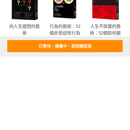
避免各種徒勞無功的嘗試，耗費時間與精力，

並預料哪裡隱藏著危險與障礙，事先預防、繞道而行，

避開層出不窮的問題與意外在你的人生道路中設下的路障。
+
向人生提問的藝
行為的藝術：52
人生不踩雷的藝
術
個非受迫性行為
術：52個如何避
偏誤
免毀掉人生的技
已售完，補書中，貨到通知我
巧
more
優惠活動快訊