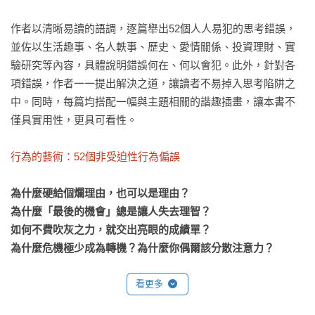
作者以清晰易讀的語調，逐篇舉出52個人人易犯的思考錯誤，
並佐以生活趣事、名人軼事、歷史、愛情關係、投資理財、實
驗研究等內容，具體說明錯誤何在、何以會犯。此外，針對各
項錯誤，作者一一提出解決之道，讓讀者不易掉入思考陷阱之
中。同時，每篇均搭配一幅與主題相關的諧趣插畫，讓本書不
僅具實用性，更具可看性。

行為的藝術：52個非受迫性行為偏誤
為什麼硬給個爛理由，也可以是理由？

為什麼「最後的機會」總是讓人失去理智？

如何不費吹灰之力，就交出亮眼的成績單？

為什麼危機極少成為轉機？為什麼你偶爾該分散注意力？
以一貫機智風趣的語調，與清晰懇切的陳述，杜柏里這次將帶
看更多
領讀者看見行為上的偏誤。光思考當然不夠，因為從思考到行