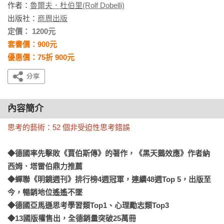
作者：
魯爾夫．杜伯里(Rolf Dobelli)
出版社：
商周出版
定價： 1200元
套書價：900元
優惠價：75折 900元
內容簡介
思考的藝術：52 個非受迫性思考錯誤
◆德國率先擊敗《賈伯斯傳》的著作，《黑天鵝效應》作者納
西姆．塔雷伯鼎力推薦

◆蟬聯《明鏡週刊》排行榜4週冠軍，連續48週Top 5，出版至
今，暢銷地位遙遙不墜

◆德國亞馬遜思考學習類Top1、心理勵志類Top3

◆13國版權售出，全德銷量突破25萬冊