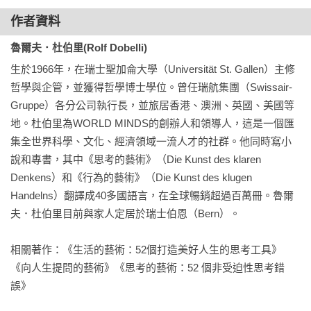
動，你還會犯下一大堆錯誤。還好，你有機會避開它們。這本
作者資料
書能夠幫助你避開這些陷阱，你不但可以聰明思考，更可以睿
智行動！德國無數讀者為之瘋狂，只因杜伯里諧趣的文字。

魯爾夫．杜伯里(Rolf Dobelli)
生於1966年，在瑞士聖加侖大學（Universität St. Gallen）主修
在率先擊敗《賈伯斯傳》的著作《思考的藝術》全德銷售突破
哲學與企管，並獲得哲學博士學位。曾任瑞航集團（Swissair-
40萬冊之際，杜伯里乘勝推出《行為的藝術》，延續《思考的
Gruppe）各分公司執行長，並旅居香港、澳洲、英國、美國等
藝術》一書風格，以簡練生動的文字，搭配詼諧十足的插圖，
地。杜伯里為WORLD MINDS的創辦人和領導人，這是一個匯
絕對又是一本賞心悅目的震撼小品。

集全世界科學、文化、經濟領域一流人才的社群。他同時寫小
說和專書，其中《思考的藝術》（Die Kunst des klaren 
向人生提問的藝術
Denkens）和《行為的藝術》（Die Kunst des klugen 
Handelns）翻譯成40多國語言，在全球暢銷超過百萬冊。魯爾
人生充滿問題，你要怎麼回答？
夫．杜伯里目前與家人定居於瑞士伯恩（Bern）。

《思考的藝術》教你看清思考盲點、排除決策障礙、選對思考
相關著作：《生活的藝術：52個打造美好人生的思考工具》
方法；

《向人生提問的藝術》《思考的藝術：52 個非受迫性思考錯
《行為的藝術》不只要你清晰思考，更要你學會如何聰明行
誤》
動；
