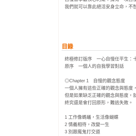
我們就可以靠此絕活安身立命，不愁
這是一個從初出茅蘆的年輕工作者
法、職場關係，到生涯抉擇，每一
醒，是何飛鵬最真實、最誠懇的告
目錄
終極修訂版序　一心自慢任平生：十
原序　一個人的自我學習對話

◎Chapter 1　自慢的觀念態度

一個人擁有這些正確的觀念與態度，
但是如果缺乏正確的觀念與態度，就
終究還是會打回原形，難逃失敗。

1 工作像螞蟻，生活像蝴蝶

2 情義相待，改變一生

3 別跟魔鬼打交道
