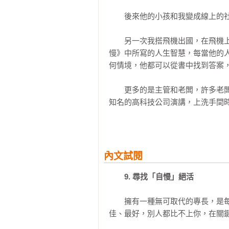
也是我一輩子如果有一些成就，真正
　　後來他的小孩和我變成線上的社
20 學習，Any time，Any where

　　另一次我搭飛機出國，在飛機
21 貴人出現，小人走開

慢》中所寫的人生智慧，每當他的
22 一點聰明一點癡

何情境，他都可以從書中找到答案，
23 對不在方法，對在人

24 策略與執行力

　　更多的是主管和老闆，許多老
25 第一時間，勇敢面對

知名的高科技公司演講，上洗手間
26 自殺以求生存

雜陳，啼笑皆非。

27 工作不當在野黨

28 承認自己是壞人

　　更多的讀者，在演講場合，在
29 好做的事與把事做好

我，他從書中得到啟發，從此改變人
內文試閱
30 追根究柢的專業精神

31 少用判斷，多用計算：如何找到答
　　我常自我勉勵，只要我的書，
9. 尋找「自慢」絕活
32 熱情：瘋狂的熱情

十年來，我一本《自慢》，已經有
33 勤奮：從第一個字到最後一字

們同行，真好。

　　擁有一種無可取代的專長，是
34 學習：拿別人給的薪水，學自己
佳、最好，別人都比不上你，在關鍵
自慢人生哲學