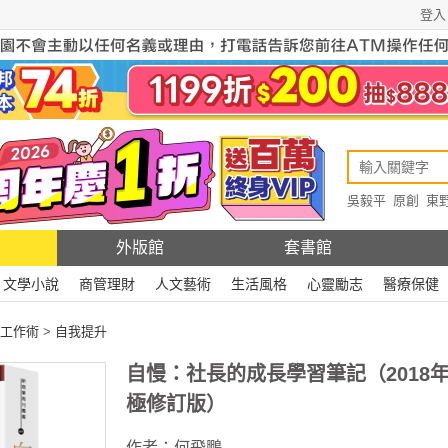
登入
吳毅平
原創
東
原創
Rewire
外版館
套書館
文學小說
商管理財
人文藝術
生活風格
心靈勵志
醫療保健
工作術
>
自我提升
自慢：社長的成長學習筆記（2018
極修訂版）
作者：
何飛鵬