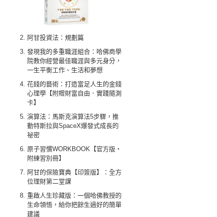
阿甘投資法：規劃篇
發現我的多重職涯組合：哈佛商學
院教你經營最佳職涯與多元身分，
一生平衡工作、生活和夢想
花錢的藝術：打造富足人生的金錢
心理學【附贈財富自由．實踐隨測
卡】
演算法：馬斯克演算法5步驟，推
動特斯拉與SpaceX爆發式成長的
祕密
原子習慣WORKBOOK【官方版‧
附練習別冊】
阿甘的保險寶典【印簽版】：全方
位理財第二堂課
重啟人生珍藏版：一個哈佛教授的
生命領悟，給你把餘生過好的簡單
建議