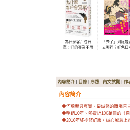
為什麼客戶會買
「去了」到底是
單：好的專業不用
去哪裡？好色日
賣！讓顧客自己捧
性愛史：從浮世
錢上門的7個秘密
到性典籍看江戶
代的情慾文化，
進「性福」的極
世界
內容簡介
|
目錄
|
序跋
|
內文試閱
|
作
內容簡介
◆何飛鵬最真實、最誠懇的職場告白
◆暢銷10年、熱賣近100萬冊的《自
◆2018年終極修訂版，誠心誠意上