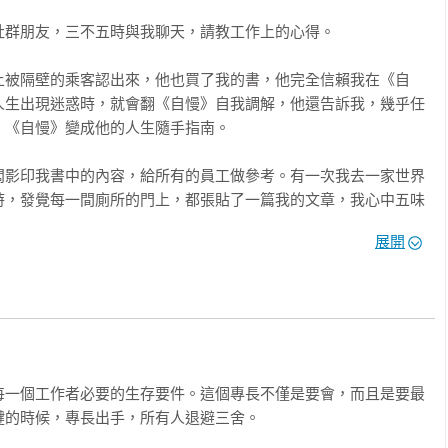
的關鍵原因。

群朋友，三不五時與我聊天，請教工作上的心得。

上被隔壁的乘客認出來，他也買了我的書，他完全信賴我在《自
人生出現迷惑時，就會翻《自慢》自我調解，他還告訴我，幾乎任
《自慢》變成他的人生隨手指南。

闆影印我書中的內容，給所有的員工做參考。有一次我去一家世界
時，發覺每一間廁所的門上，都張貼了一篇我的文章，我心中五味
展開
馬路上，在餐廳，在百貨公司偶遇，總有人緊抓著我的手，告訴
生的看法，走出艱難的困境……。

案

有一個人因而改變，走上更寬廣的道路，我就心滿意足了，可是這
數十萬人購買，這些讀者都是我自慢人生的同行者，感謝你，有你
每一個工作者必要的生存要件。這個專長不僅是要會，而且是要最
的本事

的時候，專長出手，所有人退避三舍。
