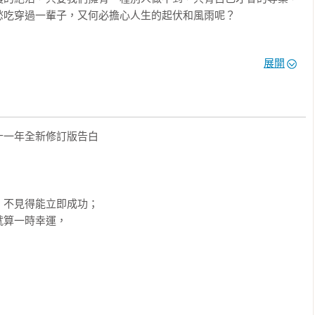
吃穿過一輩子，又何必擔心人生的起伏和風雨呢？ 

開始，何飛鵬與自己的學習對話，從人生態度、學習成長、專業方
展開
篇都有真實的場景，真實的故事，真實的犯錯過程，也有真實的覺
白，希望能幫你找到自己的自慢本事，成就你的自慢人生！
一年全新修訂版告白

不見得能立即成功；

算一時幸運，
