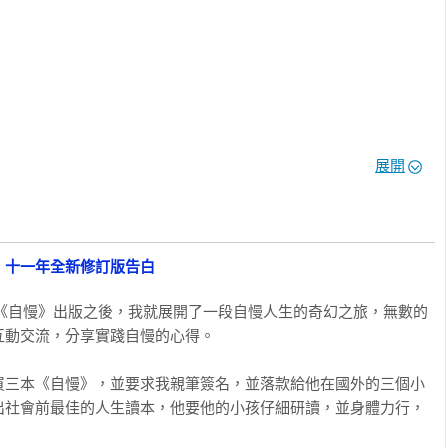
展開
：十一年全新修訂版告白
書《自慢》出版之後，我就展開了一段自慢人生的奇幻之旅，無數的
道，處事精明

動交流，分享實踐自慢的心得。

買三本《自慢》，並要求我親筆簽名，並落款給他在國外的三個小
出社會前最佳的人生讀本，他要他的小孩仔細研讀，並身體力行，
習態度與方法。
