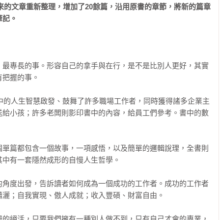
1年來的文章重新整理，增加了20餘篇，沿用原書的章節，將新的篇章
筆記。
、最專長的事。形容自己的拿手與在行，是不是比別人更好，其實
把握的事。

書中的人生智慧啟發、鼓舞了許多職場工作者，同時獲得諸多企業主
送給小孩；許多老闆則影印書中的內容，給員工們參考。書中的數
個單篇都包含一個故事，一項感悟，以及簡單的邏輯說理，全書則
中有一套隱然成形的自慢人生哲學。

的角度出發，告訴讀者如何成為一個成功的工作者。成功的工作者
灑；自我實現、傲人成就；收入豐碩、財富自由。

慢的絕活，只要我們擁有一種別人做不到，只有自己才會的專業，