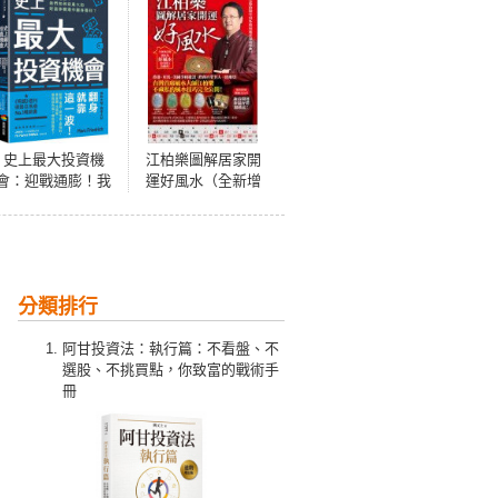
史上最大投資機
江柏樂圖解居家開
會：迎戰通膨！我
運好風水（全新增
們如何從最大的財
訂版）
富移轉潮中翻身獲
利？
分類排行
阿甘投資法：執行篇：不看盤、不
選股、不挑買點，你致富的戰術手
冊