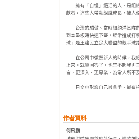
◎Chapter 3　自慢的專業方法

　　擁有「自慢」絕活的人，是組
經過不斷嘗試後，我自己找出許多工
　　《自慢》雖是許多單篇的結集
獻者，這些人帶動組織成長，被人倚
這些想法是不是最好的，我不知道，
可是全書代表了我一生對人生的看法
但這是我最自慢的方法。

　　台灣的驕傲、當時紐約洋基隊
　　這套自慢人生哲學是以一個工
到本壘板時快速下墜，經常造成打
35 從複雜到簡單：工作成就基本原理
作者。而成功的工作者要包括幾個
球」是王建民立足大聯盟的殺手球路
36 想清楚、寫下來、說出來

富自由。自慢人生哲學可以確保成為
37 有做、做完、做對、做好

　　在公司中徵選新人的時候，我
38 工作的加法邏輯

　　我的自慢人生哲學包括四個同
上來。就算回答了，也禁不起我再
39 準時是經營的原點

誠信開始。其次的第二個圓圈是核
言，更深入、更專業，為常人所不及
40「好用」的人正當紅

正向思考，對任何事一定要樂觀，
41 做大生意打小算盤

要有熱忱去改變世界。每個人也要相
　　日文中形容自己最拿手、最有
42 如何成為學習型人才

慢」，「自慢」這兩個字完全沒有
43 對專業絕對忠誠

　　自慢人生哲學的第三個圓圈是
好，其實不知道，但絕對是自己最自
44 你有解決問題的能力嗎？

分、紀律、認同、格局。

45 突破自己的能力極限

　　擁有自己最有把握的自慢絕活
作者資料
46 該低頭時就低頭

　　本分是對自己的身分及地位的
什麼人？當然是那個擁有自慢絕活
47 問題歸類解析之法：不是敵人，
何飛鵬
退，這也是群己關係的基本態度。
升誰？當然是那個擁有自慢絕活，而
48 困境突破之法：自己要先走出路來
隊交付的任務。認同則是每個人對
城邦媒體集團首席執行長，媒體創辦