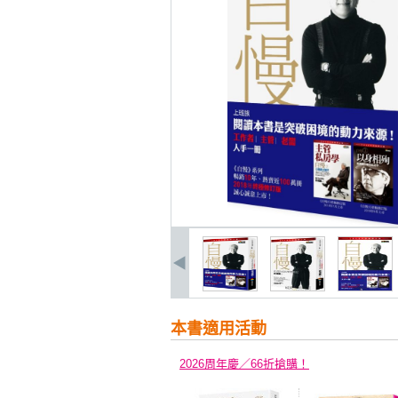
本書適用活動
2026周年慶／66折搶購！