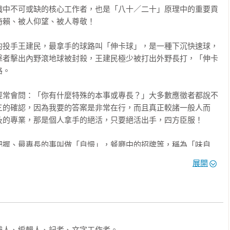
織中不可或缺的核心工作者，也是「八十／二十」原理中的重要貢
作的概念與方法，

，每一個單篇都包含一個故事、一項感悟，以及簡單的邏輯說理，
賴、被人仰望、被人尊敬！



，有一套隱然成形的自慢人生哲學。

的投手王建民，最拿手的球路叫「伸卡球」，是一種下沉快速球，
作者的角度出發，如何在工作者的角色扮演中，成為一個成功的工
擊者擊出內野滾地球被封殺，王建民極少被打出外野長打，「伸卡


要素：工作快意、自在瀟灑；自我實現、傲人成就；收入豐碩、財
。

一個成功的工作者。

經常會問：「你有什麼特殊的本事或專長？」大多數應徵者都說不
心圓，最內的圓圈是為人處世最基本的信念：誠信，人生一切都從
三的確認，因為我要的答案是非常在行，而且真正較諸一般人而
心觀念，包括三個價值：樂觀、熱忱、挑戰。每個人看人生一定要
的專業，那是個人拿手的絕活，只要絕活出手，四方臣服！

相信明天會更好。每個人做事也必須帶著極大的興趣，積極投入，
信自己，能完成艱難的任務，對任何事都要勇於迎向挑戰。

把握、最專長的事叫做「自慢」，餐廳中的招牌等，稱為「味自
驕傲自大的意思，只在形容自己的拿手與在行，是不是比別人更
展開
群己關係，著重的是個人與外界的互動，包含四個核心價值：本
信、最有把握的事。

，是每一個工作者都必須具備的條件。當我在徵選新人時，我要用
清楚掌握，知道什麼可做，什麼不能做，要知道自省，要知所進
，而這種能力又是公司需要的人！當公司要升遷某一個主管時，要
便是朋友——橄欖球思考法

紀律則是在團隊中互動的基本態度，要遵守團隊的規則，要完成團
那個條件又是未來當主管時會用得著的能力！



其所存在的組織，要有百分之百的認同，要有歸屬感，要視組織為
人、編輯人、記者、文字工作者。
