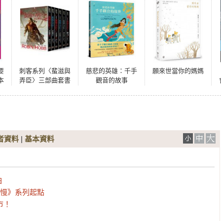
要
刺客系列〈蜚滋與
慈悲的英雄：千手
願來世當你的媽媽
本
弄臣〉三部曲套書
觀音的故事
繪
（共六冊）
時
走
樂
者資料
|
基本資料


慢》系列起點

市！