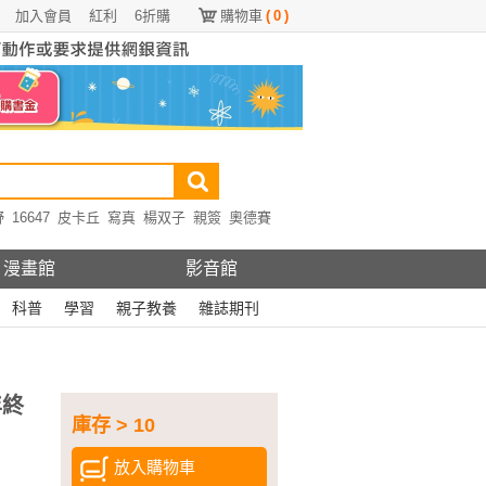
加入會員
紅利
6折購
購物車
(
0
)
野
16647
皮卡丘
寫真
楊双子
親簽
奧德賽
漫畫館
影音館
科普
學習
親子教養
雜誌期刊
年終
庫存 > 10
放入購物車