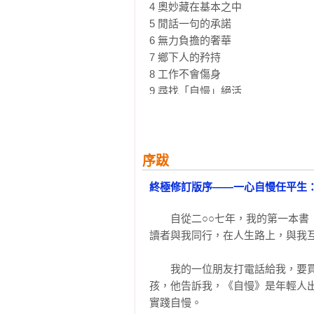
4 奧妙藏在基本之中

5 閒話一句的承諾

6 無力負擔的奢華

7 鄉下人的矜持

8 工作不會傷身

9 尋找「自慢」絕活

10 口水多過茶

11 認識自己背後的「黑暗巨人」

12 工作成就定律：唯態度論

13 誠信：你的誠信值多少？ 

序跋
14 中庸：千萬不要太超過

終極修訂版序——一心自慢任平生
15 公平：人生是公平的

16 本分：誠實本分賺大錢

　　自從二○○七年，我的第一本
17 人與事之間的得失抉擇：為人厚
讀者與我同行，在人生路上，與我互
18 我愛真小人

19 你有情，不能期待別人一定有義

　　我的一位朋友打電話給我，要
孩，他告訴我，《自慢》是年輕人
◎Chapter 2　自慢的成長學習

實踐自慢。

無所不在的學習，描述了我一生的學