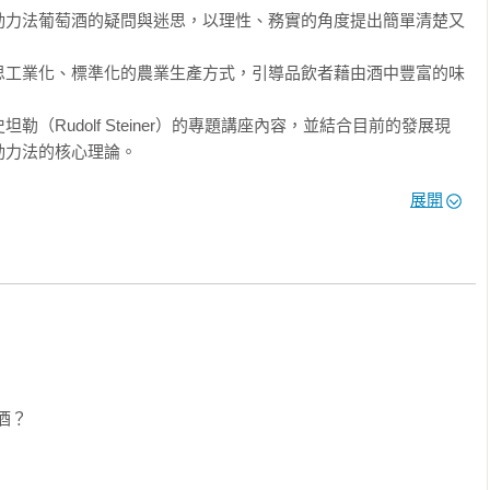
動力法葡萄酒的疑問與迷思，以理性、務實的角度提出簡單清楚又
思工業化、標準化的農業生產方式，引導品飲者藉由酒中豐富的味


（Rudolf Steiner）的專題講座內容，並結合目前的發展現
力法的核心理論。

展開
｜釀酒師．農學博士、陳世雄｜南華大學科技學院院長．台灣有機
社團法人台灣侍酒師協會理事長、溫唯恩｜布根地認證講師．
in、劉源理｜法國布根地大學葡萄酒風土條件學碩士．「飲君子」生活美學品牌創
值觀中，生物動力農法的應用加深了葡萄酒與土地之間的連結，同
盲點與危機，甚至也為因氣候變遷災難更頻繁的葡萄酒業，提供了
？
