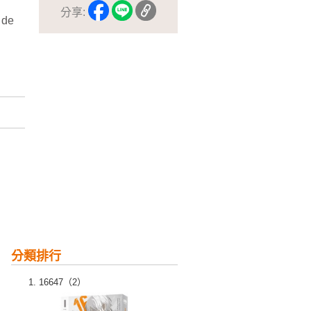
分享:
de
分類排行
16647（2）