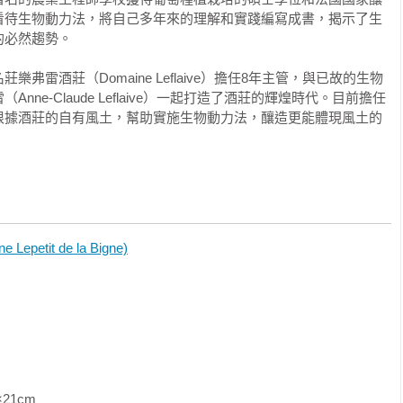
二○○八年，方瑞．尚（Frère Jean）在他的《信仰的花園》
看待生物動力法，將自己多年來的理解和實踐編寫成書，揭示了生
i）一書寫道：「對於親手耕作者而言，大自然會變成一本知識之書」（一如工業
必然趨勢。

種植走向？

弗雷酒莊（Domaine Leflaive）擔任8年主管，與已故的生物
賓更適合撰寫此書？幾年前當他來到布根地時，還是個年輕小伙
ne-Claude Leflaive）一起打造了酒莊的輝煌時代。目前擔任
根據酒莊的自有風土，幫助實施生物動力法，釀造更能體現風土的
新觀點常能豐富一個企業或行業的原有內涵。安東畢業自優秀的
，並獲得農業工程與釀酒師文憑。他生性好奇且觀念開放，隨後
然在科學上，此農法常遭蔑視）為傲的先進酒莊投入葡萄園管
知識，並如同許多科學家，戮力以嚴謹的方式研究葡萄樹與葡萄
etit de la Bigne)
累後，他同時明瞭，在意圖釀造出偉大葡萄酒的路途上，未知遠
直覺、觀察、虛懷若谷，尤其是嚴謹不懈，才是一名優秀酒農應
細的說明，讓我們明瞭生物動力法所教導的重要課題，相信葡萄
他酒界從業人員，都能因本書一窺生物動力法的堂奧。從前，生
書替它發聲，安東可說是此農法的大使。

nti

               