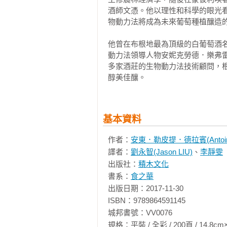
土潛能。藉由生物動力法的施行，如同
酒師文憑。他以理性和科學的眼光
Q34何謂「歌德堂」？ 

（Le Jardin de la fo
物動力法將成為未來葡萄種植釀造的
Q35繼生物動力法之後，未來葡萄樹
化社會來臨前的模樣）。

他曾在布根地最為頂級的白葡萄酒名莊樂
結論 

　　還有誰比安東．勒皮提．德拉
動力法領導人物安妮克勞德．樂弗雷（An
參考書目
多家酒莊的生物動力法技術顧問，
子。我多年的經驗告訴我，外來的
醇美佳釀。
「巴黎綜合理工學院」，成績優異
選擇在一家以施行生物動力法（雖
理。

基本資料
　　他完整地吸收了科學所教授的
作者：
安東．勒皮提．德拉賓(Antoine Lep
酒，然而即便在多年的科學經驗積
譯者：
劉永智(Jason LIU)
、
李靜雯
遠超出我們所能夠理解和分析的。
出版社：
積木文化
具備的最根本條件。安東耐心與仔
書系：
食之華
酒愛好者、酒農、侍酒師，以及其
出版日期：2017-11-30

物動力法一向被漠視，現在終於有本
ISBN：9789864591145

城邦書號：VV0076

　　寫於Domaine de la Romanée-Co
規格：平裝 / 全彩 / 200頁 / 14.8cm×21cm 