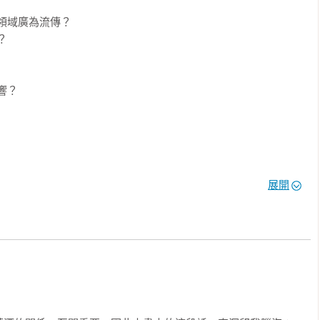
酒詮釋大自然真實滋味。

領域廣為流傳？



與葡萄酒世界最神祕的事物——生物動力法面對面的交談；關於它
。

？

　陳定鑫

信還是科學？透過本書的引領將可一窺堂奧。

astevin　溫唯恩

展開
感十足的「生物動力法」，是最多學生迷惘困惑的章節，而此書幾
好？ 

明，是所有習酒之人必備讀物！

件學碩士、「飲君子」生活美學品牌創辦人　劉源理
法釀造？

別？

釀造？

嗎？


