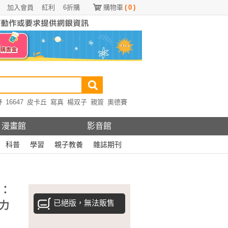
加入會員
紅利
6折購
購物車
(
0
)
野
16647
皮卡丘
寫真
楊双子
親簽
奧德賽
漫畫館
影音館
科普
學習
親子教養
雜誌期刊
問：
已絕版，無法販售
力