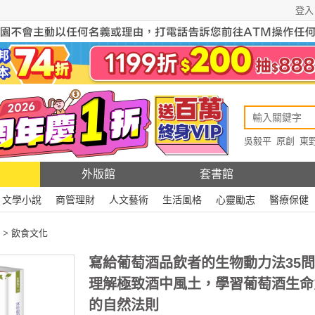
登入
吳毅平
原創
東
原創
Rewire
外版館
套書館
文學小說
商管理財
人文藝術
生活風格
心靈勵志
醫療保健
>
飲食文化
寫給葡萄酒品飲者的生物動力法35
理解極致酒中風土，學習葡萄酒生命
的自然法則