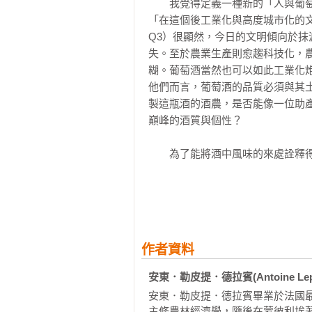
　　我覺得定義一種新的「人與葡
Q19如何分析一款生物動力法葡萄酒
「在這個後工業化與高度城市化的
Q3）很顯然，今日的文明傾向於
第三章　葡萄酒的品飲

失。至於農業生產則愈趨科技化，
Q20如何品飲生物動力法葡萄酒？

糊。葡萄酒當然也可以如此工業化
Q21生物動力法葡萄酒更有益人體健
他們而言，葡萄酒的品質必須與其
Q22生物動力法葡萄酒的風味異於其
製這瓶酒的酒農，是否能像一位助
Q23酒評家如何評斷生物動力法葡萄
巔峰的酒質與個性？

Q24有的有機葡萄酒酒質差勁嗎？

Q25生物動力法葡萄酒常常難以捉摸
　　為了能將酒中風味的來處詮釋
Q26生物動力法葡萄酒比較昂貴嗎？
力法，因為這兩項農法可讓風土（ter
第四章　生物動力法的歷史與哲學背
　　在試圖理解生物動力法時，必會觸及
Q27誰是魯道夫．史坦勒？

科學測量、秤重與分析，因此要讓
Q28什麼是「人智學」？

生物動力法嗤之以鼻，而有關動力
Q29在生物動力法誕生時期，歐洲農
作者資料
延，因而本書的出版至關重要。

Q30生物動力法的字面意義為何？

安東．勒皮提．德拉賓(Antoine Lepetit
Q31「給農耕者的課程」到底教了些什
　　本書首先以簡潔的方式與謙虛
Q32生物動力法是邪教嗎？

安東．勒皮提．德拉賓畢業於法國最頂尖的
多的酒農，發覺此農法可重新搭起
Q33魯道夫．史坦勒生前愛喝葡萄酒
主修農林經濟學，隨後在蒙彼利埃