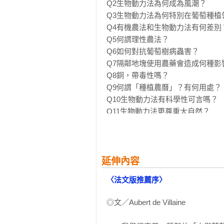
Q2生物動力法為何成為風潮？

生物動力農法旨在順應風土，讓葡萄
Q3生物動力法為何特別在葡萄種植
——釀酒師、農學博士　陳千浩

Q4有機農法和生物動力法有何差別？
Q5何謂理性農法？

揭開生物動力法的神秘面紗：彷彿
Q6如何對抗葡萄樹病蟲害？

的一切，且讓這本書為我們娓娓道來
Q7隔鄰地塊使用農藥會造成何種影響
——社團法人台灣侍酒師協會理事長
Q8銅，帶毒性嗎？

Q9何謂「種植農曆」？有何用處？

生物動力法到底是遵古亦或創新？迷
Q10生物動力法有科學性可言嗎？

——布根地認證講師．Chevalier du T
Q11生物動力法更尊重大自然？

Q12何謂動力攪拌？

在多年講授葡萄酒的課程中，神祕
Q13生物動力法能將酒中風土呈現得更
乎囊括所有常見問題，深入淺出的說
——法國布根地大學葡萄酒風土條
第二章　葡萄酒釀造

延伸內容
Q14如何知道一款酒是否以生物動力
〈法文版推薦序〉
Q15各種生物動力法協會之間有何差
Q16生物動力法也可以運用在葡萄酒
◎文／Aubert de Villaine

Q17生物動力法葡萄酒不含二氧化硫
Q18生物動力法葡萄酒能夠陳年嗎？