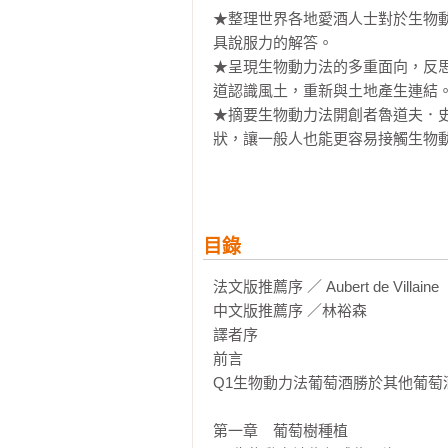
★整理世界各地愛酒人士對於生物
具說服力的解答。

★呈現生物動力法的多重面向，反
道認識風土，重新與土地產生連結。
★摘要生物動力法開創者魯道夫．史坦勒
狀，讓一般人也能更容易接觸生物動
【專業推薦】
（依姓名筆劃排列）

林裕森｜葡萄酒專欄作家、陳千浩
目錄
產業促進協會常務理事、陳定鑫｜
Chevalier du Tastev
法文版推薦序 ／ Aubert de Villaine 

辦人

中文版推薦序 ／林裕森

譯者序

在越來越講究風土至上的葡萄酒價
前言

時，也讓我們看見現代農業科技的
Q1生物動力法葡萄酒勝於其他葡萄酒
永續經營的可能與解答。

——葡萄酒專欄作家　林裕森

第一章　葡萄樹種植
