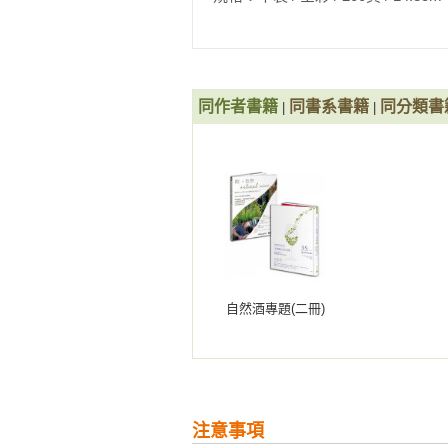
　　二○一三年五月

〈中文版推薦序〉讓葡萄酒與生命
同作者書籍
同書系書籍
同分類書
|
|
◎文／林裕森 Yusen Lin

　　這是一本為葡萄酒愛好者所寫
是因為這一至今仍帶有神祕氛圍的
在有數千年釀酒傳統的歐洲，在南
代科技農法不斷地在葡萄酒世界擴
過更多的實際應用與經驗累積，卻逐
　　在越來越講究風土至上的葡萄
自然酒專題(二冊)
結，同時，也讓我們看見現代農業
業，提供了永續經營的可能與解答。
　　即使現下採用生物動力農法的
英酒莊卻都遵行此農法耕作他們極
注意事項
莊中，採行生物動力農法者已經超