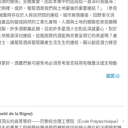
萄酒的關係」至關重要，因此本書中的這段話一直深印我腦海：
？

文明裡，或許，葡萄酒是我們與土地最後的重要連結？」（參見
抹滅舊時存在於人與自然間的連結。城市無情擴張，田野漸次消
農產品則變成純然的工業化產物，人類與土地的關聯愈來愈顯模
炮製，許多酒都屬此類。目前許多愛酒人也對此深感憂心，對於
康？

土地根源深切連結。這瓶剛買的酒能夠忠實呈現它的來處嗎？產
他葡萄酒？

產士，讓葡萄酒與葡萄藤產生活生生的連結，藉以創造潛力臻至
酒？

？

得更好，酒農們無可避免地必須思考是否採用有機農法或生物動


roir，即土壤與周遭環境）展現出最佳的潛力。

展開
景

到無可計量的「生命之力」（force de vie），由於無法以
大眾理解此農法將是一項巨大挑戰。直到不久之前，科學家仍對
攪拌、生物動力法配方與星宿天體影響的相關謠言也持續四處蔓
業的景況如何？

 de la Bigne)
麼？ 

的態度，回答了此農法可能挑起的疑問，接著解釋為何有愈來愈
高等學府——巴黎綜合理工學院（École Polytechnique），
他們與土地的連結，進而展現幾個世紀以來人們以手耕作出的風
嗎？

著名的農業工程師學校獲得葡萄種植栽培的碩士學位和法國國家釀