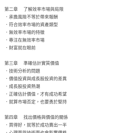
羅．喬森、賽斯．卡拉曼評注，以及作者新的洞察。華爾街
「投資大師中的大師」布魯斯．葛林瓦德做序盛讚：「《投資
第二章	了解效率市場與局限

最重要的事升級版》是集當代五位最佳投資思想家大成的作
．承擔風險不等於帶來報酬

品。」

．符合效率市場的資產類型

．無效率市場的特徵

【名人推薦】
．專注在無效率市場

．財富就在眼前

華倫．巴菲特（波克夏海瑟威董事長暨執行長）

布魯斯．葛林瓦德（華爾街大師中的大師）

第三章	準確估計實質價值

約翰．伯格（先鋒集團創辦人暨執行長）

．技術分析的問題

謝劍平（台灣科技大學財務金融所教授、前中華電信財務長）

．價值投資與成長股投資的差異

雷浩斯（價值投資者、財經作家）

．成長股投資熱潮

財報狗（台灣最大的基本面資訊平台與社群）

．正確估計價值，才有成功希望

．就算市場否定，也要勇於堅持

「如果你是價值投資新手，看這本書可能不會有太深刻的感
觸，但當你踏入價值投資的旅程一段時間後，你會發現他早就
第四章	找出價格與價值的關係

對旅途上的問題做出說明。如果你是價值投資老手，會發現他
．買得好，就等於成功賣出一半

對你曾百思不解的問題做出清楚地整理、釐清問題的盲點，你
．心理面與技術面也會影響價格
