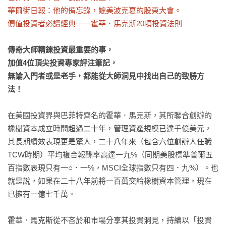
華爾街日報：他的備忘錄，媲美波克夏的股東大會。

價值投資者必讀經典——霍華．馬克斯20項投資法則
傳奇大師精鍊投資最重要的事，

加值4位頂尖投資專家評注筆記，

無論入門者或是老手，都能從大師洞見中找出自己的致勝方
法！
在美國投資界與巴菲特齊名的霍華．馬克斯，其所聯合創辦的
橡樹資本成立時間超過二十年，管理資產規模已達千億美元，
其長期績效表現更是驚人，二十八年來（包含六位創辦人任職
TCW時期）平均複合報酬率高達一九%（同期美股標準普爾五
百指數表現只有一○．一%，MSCI全球指數只有四．九%）。也
就是說，如果在二十八年前將一百萬交給橡樹資本管理，現在
已擁有一億七千萬。

霍華．馬克斯從不吝於和市場分享其投資洞見，持續以「投資