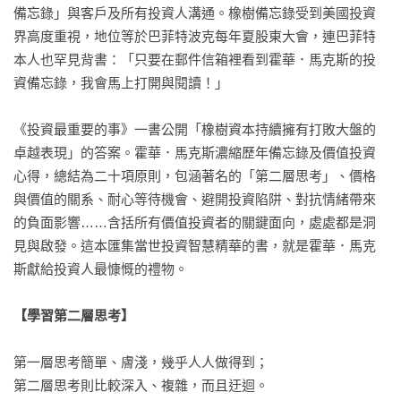
備忘錄」與客戶及所有投資人溝通。橡樹備忘錄受到美國投資
界高度重視，地位等於巴菲特波克每年夏股東大會，連巴菲特
本人也罕見背書：「只要在郵件信箱裡看到霍華．馬克斯的投
資備忘錄，我會馬上打開與閱讀！」

《投資最重要的事》一書公開「橡樹資本持續擁有打敗大盤的
卓越表現」的答案。霍華．馬克斯濃縮歷年備忘錄及價值投資
心得，總結為二十項原則，包涵著名的「第二層思考」、價格
與價值的關系、耐心等待機會、避開投資陷阱、對抗情緒帶來
的負面影響……含括所有價值投資者的關鍵面向，處處都是洞
見與啟發。這本匯集當世投資智慧精華的書，就是霍華．馬克
斯獻給投資人最慷慨的禮物。

【學習第二層思考】
第一層思考簡單、膚淺，幾乎人人做得到；

第二層思考則比較深入、複雜，而且迂迴。
