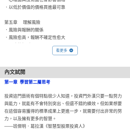
只能讚嘆他的理性邏輯。《投資最重要的事》足以成為價值投
．以低於價值的價格買進最可靠

資哲學類的標準教科書，每個人都該修這堂課。」

——雷浩斯，價值投資者、財經作家

第五章	理解風險

．風險與報酬的關係

「只要在郵件信箱裡看到霍華．馬克斯的投資備忘錄，我會馬
．風險愈高，報酬不確定性愈大

上打開與閱讀。我總是會從中學到一些事情，他的書我讀了兩
．風險的類型

看更多
遍。」

．產生虧損風險的原因

——華倫．巴菲特（Warren Buffett），波克夏海瑟威
．衡量風險的指標

（Berkshire Hathaway）董事長暨執行長

．無法衡量虧損的機率

內文試閱
．風險難以判斷

第一章  學習第二層思考
「投資書籍中，很少有像馬克斯《投資最重要的事》一樣樹立
．風險只存在於未來

著高標準，這本書充滿機智、風趣，而且扣緊歷史觀點。如果
投資這門藝術有個特點很少人知道，投資門外漢只要一點努力
你想避開投資陷阱，這是必讀的作品。」

第六章	確認風險

與能力，就能有不會特別突出、但還不錯的績效。但如果想要
——約翰．伯格（John C. Bogle），先鋒集團（The Vanguard 
．風險只會分散 不會消失

在這個容易獲得的標準成果上更進一步，就需要付出非常的努
Group）創辦人暨執行長

．市場環境變了 風險評估也變了

力，以及擁有更多的智慧。

．風險情緒評估

——班傑明．葛拉漢《智慧型股票投資人》

「每個人都引頸期盼華倫．巴菲特每年給股東的信，某些華爾
．風險的任性
