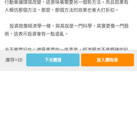
行動會讓環境改變，這意味著需要另一個新方法。而且如果有
淬練的投資智慧，全世界的投資人，從新手到骨灰級投資者，
．科技泡沫的教訓

人模仿那個方法，那麼，那個方法的效果也會大打折扣。

補腦必讀！

第十一章	反向投資

    投資就像經濟學一樣，與其說是一門科學，其實更像一門藝
2. 教你「第二層思考」，精準評估市場機會和風險

．反向投資的困難

術，這表示投資會有一點混亂。

市場混沌詭譎、景氣一片迷霧，根據眼前的資訊判斷，永遠只
．對「好的不像是真的」抱持懷疑

落於人後，贏家必須有比表象更加深入的「第二層思考」，霍
．對「糟的不像是真的」抱持懷疑

今天需要記在心裡最重要的一件事是，經濟學並不是精確的科
華．馬克斯教你：「想到別人沒想過的事情，看到他們錯過的
．小心熟練地接掉下來的刀子

學，它甚至根本不能說是一門科學。科學的概念是指可以在控
東西，擁有他們沒有的洞見，然後用不同的方式對應」。

庫存>10
下次購買
放入購物車
制的環境下進行實驗，而且有信心能複製過去產生的結果，而
第十二章	找出便宜標的

且因果關係可靠不變。

3. 新版增加一章及四位名家評注筆記！

．選出最好的投資標的

新版擴充第二十章「合理預期」主題，且罕見加入四位知名投
．便宜標的是怎麼產生的？

〈這行得通嗎？〉（Will it Work?）2009年3月5日

資專家學者評註，作者本人也加入解說，集五位最佳投資思想
．便宜標的的產生條件

看更多
家大成，內容更豐富、面向更多元，讀者更能從真知灼見中獲
．善用第二層思考

    由於投資的藝術成分與科學成分相當，因此不管是在這本
取大師的智慧。

書，還是在其他地方，想要找出投資常規並不是我的目標。事
第十三章	耐心等待時機

延伸內容
實上，我最想強調的事情是，重要的是，投資方法應該要直覺
4. 與大師對話，寫出每個人的投資致勝方法

．在低報酬環境 別想賺到高報酬

而且不斷調適，而不是固定與機械化的操作。

每位讀者都能不僅能用心捧讀、親身體會，更能參與投資名家
價值投資哲學的精準詮釋
．買進被迫賣出的資產 報酬最高
