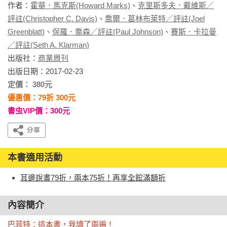
作者：
霍華．馬克斯(Howard Marks)
、
克里斯多夫．戴維斯／
評註(Christopher C. Davis)
、
喬爾．葛林布萊特／評註(Joel
Greenblatt)
、
保羅．喬森／評註(Paul Johnson)
、
賽斯．卡拉曼
／評註(Seth A. Klarman)
出版社：
商業周刊
出版日期：2017-02-23
定價： 380元
優惠價：79折 300元
書虫VIP價：300元
本書適用活動
耳邊說書79折，兩本75折！再享全館滿額折
內容簡介
巴菲特：這本書，我讀了兩遍！
