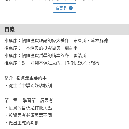
掌握第二層思考、打敗市場的關鍵是高度的洞察力。

看更多
【注意景氣循環】
目錄
我們相信以下兩個概念：

法則1：多數事物都有週期。

推薦序：價值投資理論的偉大著作／布魯斯．葛林瓦德

法則2：在其他人忘記法則1時，就是產生獲利和虧損的最大機
推薦序：一本經典的投資寶典／謝劍平

會。

推薦序：價值投資哲學的精準詮釋／雷浩斯

推薦序：對「好到不像是真的」抱持懷疑／財報狗

【在泡沫中避免虧損】
簡介   投資最重要的事

在這種關鍵時刻要拒絕投資：

．從生活中學到經驗教訓

貪婪和人性偏誤造成利多消息廣泛宣傳，使股價受到高估；

或是利空消息被忽視時。

第一章	學習第二層思考

．投資的目標是打敗大盤

本書舊版上市已成為投資者人手一本的案頭書，新版加值收錄
．投資思考必須與眾不同

四位投資名家克里斯多夫．戴維斯、喬爾．葛林布萊特、保
．做出正確的判斷
