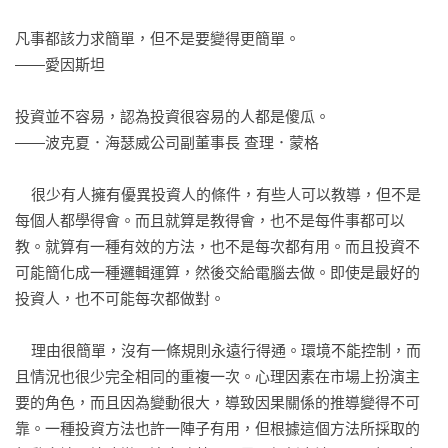
街投資人則對霍華．馬克斯的文章有同樣高的期待。」

凡事都該力求簡單，但不是要變得更簡單。

——彼得．拉特曼（Peter Lattman），《華爾街日報》（Wall 
第七章	控制風險

——愛因斯坦

Street Journal）

．多頭行情的時候也要控制風險

．在相同收益下降低風險

投資並不容易，認為投資很容易的人都是傻瓜。

「霍華．馬克斯的投資備忘錄中有著基本真理和獨到見解，定
．為了獲利 聰明承擔風險

——波克夏．海瑟威公司副董事長 查理．蒙格

期收到的人都熱切期待。現在，這位偉大的投資人要把智慧和
．控制風險不是規避風險

經驗分享給大家。《投資最重要的事》就是馬克斯富含深刻見
    很少有人擁有優異投資人的條件，有些人可以教導，但不是
解的投資哲學與經過時間考驗的投資方法，這是每個投資人都
第八章	注意景氣循環

每個人都學得會。而且就算是教得會，也不是每件事都可以
必讀的書。」

．信用循環的力量

教。就算有一種有效的方法，也不是每次都有用。而且投資不
——賽斯．卡拉曼（Seth A. Klarman），美國避險基金包波斯
．週期不會停止

可能簡化成一種邏輯運算，然後交給電腦去做。即使是最好的
特集團（The Baupost Group）董事長

投資人，也不可能每次都做對。

第九章	意識到鐘擺效應

【本書特色】
．多頭與空頭市場三階段

    理由很簡單，沒有一條規則永遠行得通。環境不能控制，而
．鐘擺不會永遠朝同個方向前進

且情況也很少完全相同的重複一次。心理因素在市場上扮演主
1. 股神巴菲特也讀兩遍的投資寶典！

要的角色，而且因為變動很大，導致因果關係的推導變得不可
巴菲特開郵件信箱必看他的投資備忘錄、約翰．伯格盛讚「想
第十章	對抗情緒帶來的負面影響

靠。一種投資方法也許一陣子有用，但根據這個方法所採取的
避開投資陷阱必讀」——公認投資大師霍華．馬克斯四十多年
．導致錯誤決策的七種心態
