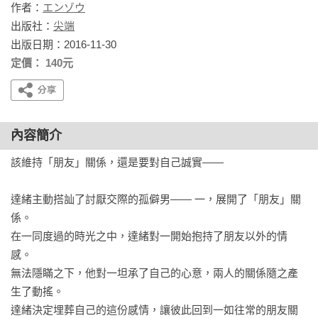
作者：
エンゾウ
出版社：
尖端
出版日期：2016-11-30
定價： 140元
內容簡介
該維持「朋友」關係，還是要對自己誠實——

達緒主動搭訕了討厭交際的孤僻男—— 一，展開了「朋友」關
係。

在一同度過的時光之中，達緒對一開始抱持了朋友以外的情
感。

無法隱瞞之下，他對一坦承了自己的心意，兩人的關係隨之產
生了動搖。

達緒決定埋葬自己的這份感情，讓彼此回到一如往常的朋友關