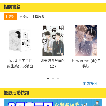
相關書籍
同書系
同分類
同出版社
中村明日美子同
明天還會見面的
How to melt(全)特
)
級生系列(尖端出
(全)
裝版
版45週年紀念套
書)
more
優惠活動快訊