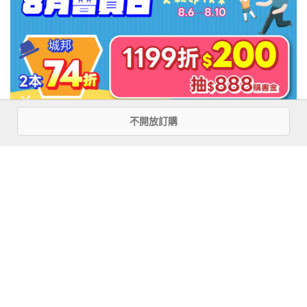
不開放訂購
注意事項
若有任何購書問題，請參考
FAQ
花園快訊
︱
FAQ
︱
大量團購
︱
隱私權政策
︱
防詐騙提醒
客服信箱
︱客服專線：(02) 2500-7718
■ 版權所有，禁止轉載 ■