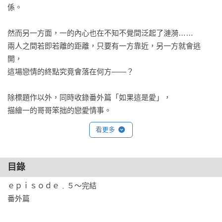
係。

然而另一方面，一的內心也在不知不覺間泛起了漣漪……

兩人之間若即若離的距離，只要有一方靠近，另一方就會逃
開，

這場戀情的終點究竟會落在何方——？

除標題作以外，同時收錄番外篇「如果這是愛」，

描繪一的哥哥笨拙的戀愛情事。
看更多
目錄
ｅｐｉｓｏｄｅ﹒５～完結

番外篇