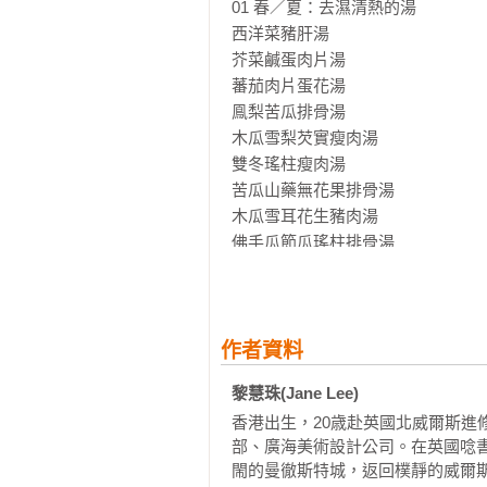
耳無花果燉雪梨等15道清潤糖水甜
01 春／夏：去濕清熱的湯	

西洋菜豬肝湯

芥菜鹹蛋肉片湯 

蕃茄肉片蛋花湯

鳯梨苦瓜排骨湯 

木瓜雪梨芡實瘦肉湯 

雙冬瑤柱瘦肉湯 

苦瓜山藥無花果排骨湯 

木瓜雪耳花生豬肉湯 

佛手瓜節瓜瑤柱排骨湯 

山藥紅蘿蔔瑤柱排骨湯 

蓮藕雙豆排骨湯 

佛手瓜木耳金針瘦肉湯 

蔬菜鹹火腿湯 

作者資料
番茄肉片蛋花湯 

黎慧珠(Jane Lee)
青菜鮮菇豆腐肉片湯 

香港出生，20歳赴英國北威爾斯
冬瓜火腿眉豆雞湯 

部、廣海美術設計公司。在英國唸
花旗蔘淮山芡實雞湯 

閙的曼徹斯特城，返回樸靜的威爾斯
木瓜雪耳花生鮮魚湯 
