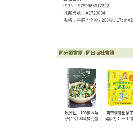
ISBN：9789865617622

木瓜地瓜玉米排骨湯 

城邦書號：A1720094

蘿蔔菜乾南北杏排骨湯 

規格：平裝 / 全彩 / 208頁 / 17cm×23cm   
烤奶油瓜酸奶油湯佐脆豬皮 

椰子雪耳枸杞雞湯

客家糯米酒煮雞 

核桃沙蔘玉竹雞湯 

沙參淮山雪耳雞湯 

同分類書籍
同出版社書籍
|
金針白背木耳瑤柱雞湯 

酸菜鴨肉湯 

北耆黨蔘淮山牛肉湯 

蘿蔔牛肉湯 

蘇格蘭羊肉湯 

馬鈴薯大蔥湯 

烤南瓜奶油瓜湯 

Column……自家製烘南瓜和奶油瓜 

吃沙拉：100道冷熱
用習慣養出孩
Column……自家製香烤麵包丁

沙拉╳100款獨門醬
健康力：0～12
栗子蘋果濃湯 

料【暢銷新裝版】
食與運動養成，
花椰菜起司濃湯 

問破解挑食、