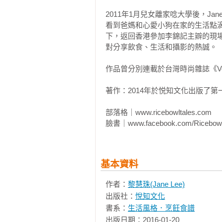
酸菜鮮蝦豬肝湯 

2011年1月兒女離家唸大學後，Jane
冬瓜大蝦魚丸湯 

看到爸媽和心愛小狗在家的生活點
烤番茄甜椒湯 

下，返回香港參加李錦記主辧的現場烹
西洋菜濃湯 

對分享飲食、生活和攝影的熱誠。

蘆筍馬鈴薯濃湯 

紅扁豆蔬菜湯 

作品曾分別連載於台灣時尚雜誌《V
櫛瓜馬鈴薯濃湯 

著作：2014年於悦知文化出版了第一本書《
02秋／冬：滋陰潤燥的湯 

部落格｜www.ricebowltales.com

牛蒡雪梨玉米瘦肉湯 

臉書｜www.facebook.com/Ricebowl
蓮藕蓮子眉豆瘦肉湯 

雪梨紅蘿蔔玉米瘦肉湯 

蘿蔔牛蒡冬菇排骨湯 

葛根荸薺眉豆瘦肉湯 

基本資料
蘿蔔南北杏蜜棗大骨湯 

作者：
黎慧珠(Jane Lee)
蘿蔔佛手瓜瑤柱瘦肉湯 

出版社：
悅知文化
雪耳雪梨無花果瘦肉湯 

書系：
生活風格．烹飪食譜
葛根雙豆蘿蔔排骨湯 

出版日期：2016-01-20

雪梨芡實桂圓排骨湯 
