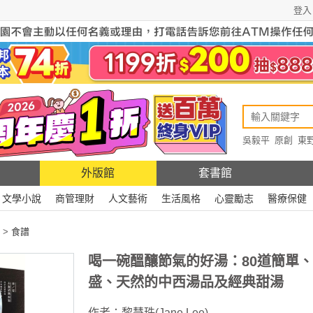
登入
吳毅平
原創
東
原創
Rewire
外版館
套書館
文學小說
商管理財
人文藝術
生活風格
心靈勵志
醫療保健
>
食譜
喝一碗醞釀節氣的好湯：80道簡單
盛、天然的中西湯品及經典甜湯
作者：
黎慧珠(Jane Lee)