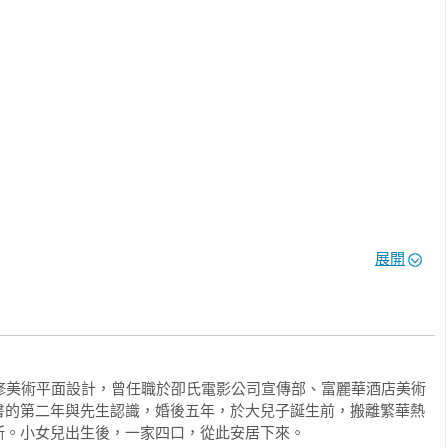
沁家人的心。
展開
進修美術平面設計，曾任職於卲氏電影公司宣傳部、富麗華酒店美術
書的第二年與先生認識，婚後五年，於大兒子誕生前，搬離繁華熱
。小女兒出生後，一家四口，從此安居下來。
