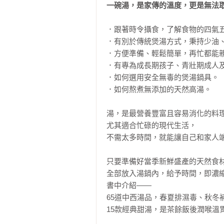
一碗湯，是家傳的溫度，更是無法
．跟著時令攝食，了解食物的四氣五
．有別於傳統煲湯方式，秉持少油、
．方便準備、輕鬆簡單，再忙都能親
．有專為成長期孩子、青壯期成人及
．如何選用安全無毒的煲湯鍋具。

．如何熬煮無添加的天然高湯。

湯，是最營養豐富且容易消化的料理
尤其適合忙碌的現代生活，

不需太多時間，就能讓自己和家人端
只要準備好當季新鮮盛產的天然食材
全部放入湯鍋內，給予時間，即濃縮
書中介紹——

65道中西湯品，春夏排濕毒、秋冬補
15款經典甜湯，是茶餘飯後潤喉溫胃