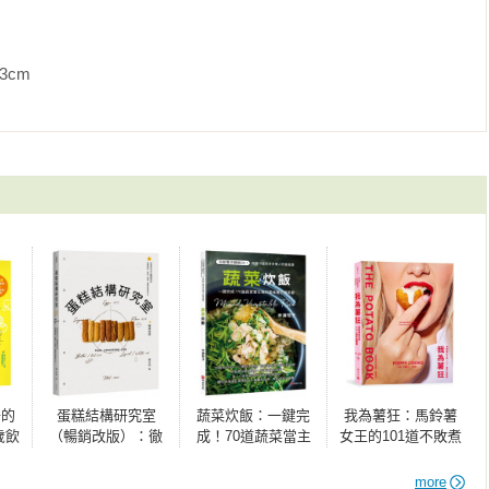
             
子的
蛋糕結構研究室
蔬菜炊飯：一鍵完
我為薯狂：馬鈴薯
歲飲
（暢銷改版）：徹
成！70道蔬菜當主
女王的101道不敗煮
36
底解析五大關鍵材
角的美味電子鍋菜
意
長高
料，掌握柔軟×紮實
飯
more