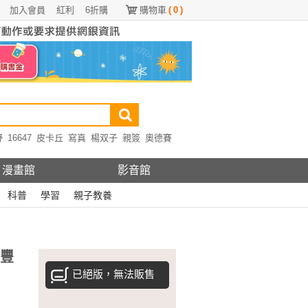
加入會員
紅利
6折購
購物車
(
0
)
野
16647
皮卡丘
寫真
楊双子
親簽
奧德賽
漫畫館
影音館
科普
學習
親子教養
、豐
已絕版，無法販售