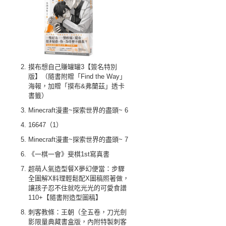
摸布想自己賺罐罐3【簽名特別
版】（隨書附贈「Find the Way」
海報，加贈「摸布&弗蘭茲」透卡
書籤）
Minecraft漫畫~探索世界的盡頭~ 6
16647（1）
Minecraft漫畫~探索世界的盡頭~ 7
《一棋一會》斐棋1st寫真書
超萌人氣造型餐X夢幻便當：步驟
全圖解X料理輕鬆配X圖稿照著做，
讓孩子忍不住就吃光光的可愛食譜
110+【隨書附造型圖稿】
刺客教條：王朝（全五卷，刀光劍
影限量典藏書盒版，內附特製刺客