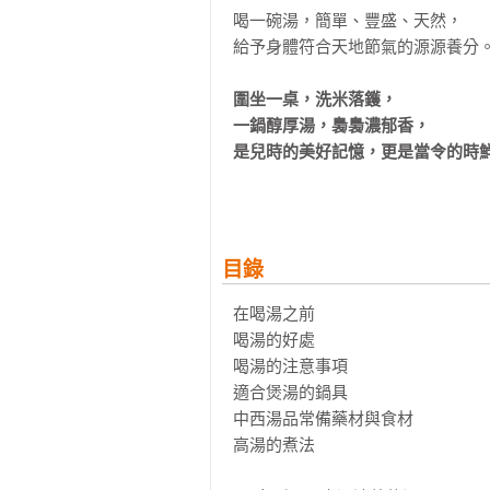
喝一碗湯，簡單、豐盛、天然，

給予身體符合天地節氣的源源養分。
圍坐一桌，洗米落鑊，

一鍋醇厚湯，裊裊濃郁香，

是兒時的美好記憶，更是當令的時鮮
春夏排濕毒、秋冬補元氣的中西品
春夏時分，空氣環境潮濕，雙冬瑤
鈴薯濃湯等，是既美味又能清熱祛濕
目錄
秋冬換季，風乾物燥，蘿蔔南北杏
在喝湯之前 

雞湯、蘇格蘭羊肉湯等26道中西湯
喝湯的好處 

喝湯的注意事項 

一年四季，蛤蜊海鮮巧達湯、清補
適合煲湯的鍋具 

隨心所欲享用的15道中西湯品，帶
中西湯品常備藥材與食材

高湯的煮法 

飯後最美好的Ending，雙皮燉