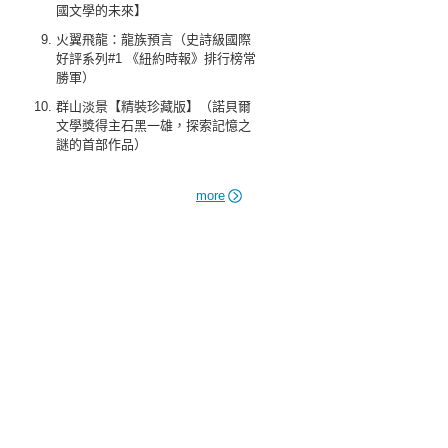
國文學的未來】
火翼飛龍：龍族預言（史詩級國際
好評系列#1 《紐約時報》排行榜常
勝軍）
群山淡景【精裝珍藏版】（諾貝爾
文學獎得主石黑一雄，探索記憶之
謎的首部作品）
more