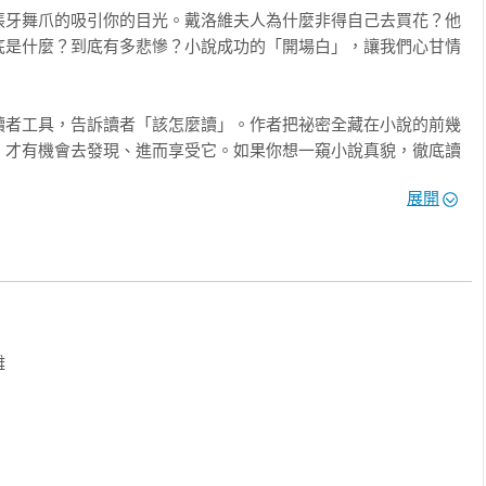
張牙舞爪的吸引你的目光。戴洛維夫人為什麼非得自己去買花？他
底是什麼？到底有多悲慘？小說成功的「開場白」，讓我們心甘情
讀者工具，告訴讀者「該怎麼讀」。作者把祕密全藏在小說的前幾
，才有機會去發現、進而享受它。如果你想一窺小說真貌，徹底讀
而已，就來上這門「美國文學院最受歡迎的小說課」吧！

展開
敘事者？

的難題是什麼？答案是決定這本小說將由「誰」來說故事。是主角
置身事外的聲音？

？曾有人說：「改變敘事觀點就想改變信仰。」好的敘事觀點，就
離
得更精彩，高潮迭起，絕無冷場。畢竟這個「聲音」將陪你走完一
，你能不去了解它嗎？

那部小說卻像上帝一樣無所不知、無所不曉？其實這都是作者的精