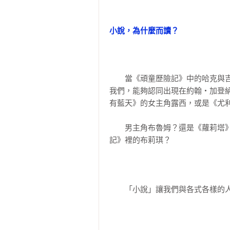
　　狄更斯在《遠大前程》這本小
可以真正讀懂它們；如果你一本也
激烈示愛。這些內心的話語，不但
讀它們！

小說，為什麼而讀？
深情記錄。這令人動容的語言，激
就是小說的魅力！
◎現在就重讀一本你愛的小說，完完
〔第7章〕「反派角色」占盡風頭
這是你永遠應該保持的態度──去
我們不會愛上冷血的變態殺人魔，
　　當《頑童歷險記》中的哈克與
品，把它們變成「你的」。閱讀是
我們，能夠認同出現在約翰‧加登
　　閱讀一本十九世紀小說往往耗
作者的同等重要。在這場閱讀交易
有藍天》的女主角露西，或是《尤
說家這般的挑戰與折磨，其實正是
口告訴你的那些祕密，讓它變得比
23堂小說課》就是要協助我們讀者
上你的顏色，成為獨一無二的超棒小
〔第8章〕小說中的「呼吸記號」
　　男主角布魯姆？還是《蘿莉塔
記》裡的布莉琪？
這輩子，你可能沒辦法成為第二個
小說能不能沒有「章節」，說故事
屬於你的「私小說」，這就是閱讀
　　作者一開頭就點出了小說的永
吧！重新占有它，一次又一次地。讀
的可能性與創意！唯有永續的文字
　　「小說」讓我們與各式各樣的
裡，作者仍然堅持小說文字的神奇
【本書特色】
〔第9章〕專注「微小之處」
面；而我們也透過小說，造訪現實
手法、說書人的角色、情節鋪陳到
全返家。同時，「小說」也開創無
味：小說的情節引人入勝；說書人
1、旁徵博引多達275部小說，讓讀
「無所不在」，其實只是一個「特
趣味無窮，無論你是不加思索，或
作者不僅以傳統的閱讀手法來引導