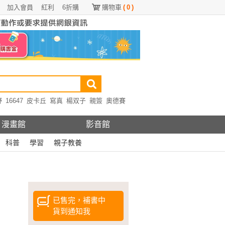
加入會員
紅利
6折購
購物車
(
0
)
野
16647
皮卡丘
寫真
楊双子
親簽
奧德賽
漫畫館
影音館
科普
學習
親子教養
已售完，補書中
貨到通知我