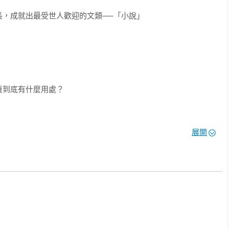
觀點」適合用來講述長篇故事；英式偵探小說得透過華生醫生的眼
；美式偵探小說則要主角親上火線才夠刺激，讓讀者也跟著熱血沸
長，成就出最受世人歡迎的文類──「小說」
7大常見的敘事觀點，分析各類型的小說。

一個角色。好了嗎？接著，拿紙筆把他畫下來。告訴我，他的眼睛
髮的顏色呢？臉上有沒有雀斑？

頁到底有什麼用處？
幅鉅細靡遺的人物肖像，因為作家根本沒告訴我們這麼多細節。福
眼睛的顏色都搞不定了，你還期望他告訴你包法利夫人長的是圓是
展開
不會提示太多，剩下的得由讀者自行建構、腦補。如果每個讀《傲
我的達西肯定與你認識的不同，也絕非電影的樣子。

，即使街景多麼相似
細靡遺地描述，而是「欲望」。你大可不必知道角色的長相，但必
》中，蘭姆西太太的欲望是關乎家庭的；蘭姆西先生則一天到晚沉
角色莉莉，她始終在找尋認同感，而那也是屬於她的欲望。佛斯特
衝突」按圖索驥，一定能讀懂小說。
