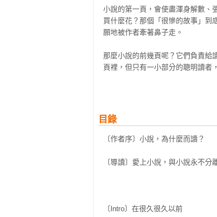
小說的第一頁，會使盡渾身解數、
買什麼花？那個「很慘的故事」到
願地被作者牽著鼻子走。

那麼小說的前幾頁呢？它們負責給
頁裡，但只有一小部分的聰明讀者
懂它，而不只是欣賞一個有趣的故事
2、誰在主導全局？作者、主角還是
目錄
猜猜對作家而言，提筆寫小說最大
自己、主角的親密友人？還是另一個
〔作者序〕小說，為什麼而讀？
小說的「敘事觀點」究竟有多重要
〔導讀〕愛上小說，與小說永不分
像一個好的說書人，可以讓故事變
本短則三萬字、長則二十萬字的路途
為什麼這部小說的旁白置身事外？
〔Intro〕在很久很久以前