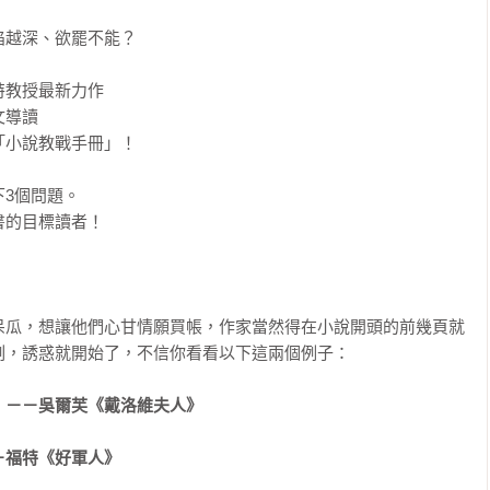
越深、欲罷不能？

教授最新力作

導讀

小說教戰手冊」！

3個問題。

的目標讀者！

呆瓜，想讓他們心甘情願買帳，作家當然得在小說開頭的前幾頁就
，誘惑就開始了，不信你看看以下這兩個例子：

－－吳爾芙《戴洛維夫人》

－福特《好軍人》