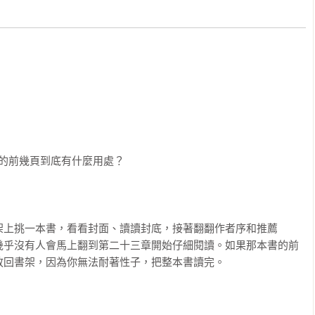
，是小說愛讀者與未來新銳作家必備教戰手冊。

聲音；第十二章提到小說文句中的生命氣息；第二十一章更點出混
授專文導讀，台美兩位大師精彩授課一次網羅。

學，似乎突破了傳統小說評論的窠臼，創造出嶄新的閱讀境界。
方便查找作家與書名，延伸閱讀更多小說。

物」
，是來自於它「合作」的本質：讀者將自己投注在書中角色發生的
而獲得莫大的快樂——這種親密的感覺是從戲劇或電影中無法得到
她要去買花
讀者間一來一往的遊戲，會一直持續到小說的最後一個字為止，最
再讀。例如，小說想解決全人類（或每個人）的問題，其實就是先
盪在讀者的腦海裡。
一個確切的東西處理好。從個人出發，從小地方著手，一本好的小
此外，小說的靈感從哪裡來的？古典詩人與作家常訴諸神的力量，
說家）

是才氣的展現；而本書作者則認為所有小說都是過去經驗的累積，
教授）

說的前幾頁到底有什麼用處？
經驗」來開發靈感。小說作品都是依循傳統卻又突破傳統的創新產
）

不是虛擬的。從開頭的第一頁，每本小說就不斷乞求讀者閱讀它，
圖拉近人與社會的距離。那小說家的才智如何評斷？好好去閱讀第
話究竟是褒是貶？
，提示即將發生的每一場好戲；而身為讀者的我們，就得決定是否
，你會得到滿意的答案。
要繼續往下讀。讀者得決定自己是否同意作者認為重要的事，是否
架上挑一本書，看看封面、讀讀封底，接著翻翻作者序和推薦
的事件和人物上，要不要把情感均勻地灌注在小說的每個面向，而
幾乎沒有人會馬上翻到第二十三章開始仔細閱讀。如果那本書的前
放回書架，因為你無法耐著性子，把整本書讀完。
是學院派的理論與分析批評手冊，它必須帶領讀者展開新的閱讀視
如果早些年便讀到這本書，或許會變成更厲害的小說家。（現在也
樣美好的經驗。作者雖出身學院，但放棄學院的厚重文字，以幽默
進故事中的「生命氣息」
道來小說所創造出來的神奇世界。談到海明威的冰山理論，佛斯特
小說家）
