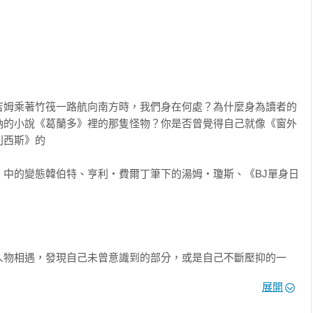
說中，以令人驚奇的文字，寫下男主角皮普對愛慕女性艾絲特拉的
不認識，那也沒關係，因為讀過這本書後，你保證會迫不及待想閱
點出這本十九世紀小說驚心動魄的情慾，也寫下百年來感染讀者的
起了讀者深藏內心的情感，也建立了讀者與小說間親密的聯結，這
全全占有它，一次又一次地

擁有你閱讀的小說。不是去買一本，而是在心智上徹底地占領那些作
除非在小說裡
吉姆乘著竹筏一路航向南方時，我們身在何處？為什麼身為讀者的
一場作者與讀者之間心靈及想像力的撞擊，而你的心靈和想像力與
納的小說《葛蘭多》裡的那隻怪物？你是否曾覺得自己就像《窗外
費時日，也得不斷接受作者文字與觀念的挑戰，而讀者願意接受小
裡，你可以運用本書提供的線索，掌握小說家寫在作品裡，卻不親
利西斯》的
這種「魅力」的牽引。湯馬斯˙佛斯特這本《美國文學院最受歡迎的
「好看」更好；甚至透過一次又一次地反覆閱讀，讓小說進一步染
解開這個「魅力」的祕密。
說。

》中的變態韓伯特、亨利‧費爾丁筆下的湯姆‧瓊斯、《BJ單身日
狄更斯、珍・奧斯丁或馬奎斯，但卻可以透過閱讀他們，建構出只
一氣呵成？
的歧異性，也是小說最迷人的地方。現在就重讀一本你愛的小說
恆價值：不斷為讀者創造驚奇，不斷引導讀者發掘小說世界所帶來
它千次也不嫌多，因為小說正如它的名字novel，永遠都是新的。

，才能帶來永不間斷的驚奇與創意。在這個文字漸漸式微的年代
人物相遇，發現自己未曾意識到的部分，或是自己不斷壓抑的一
力量，不僅僅強調文字的魔力，更在接下來的二十幾章中，從閱讀
生活中永遠不可能去或根本不想去的地方，不必擔心自己是否能安
結局的驚喜，不厭其煩地引導我們從小說的結構去咀嚼小說的美
展開
限的可能性，光是那巧妙的敘事創意，就讓「讀小說」這件事變得
角色變化多端；簡短文字蘊涵深意；人物對話儼然浮現諸多哲理。
者可以一口氣接觸許多經典小說。

定的地方」
是精明的讀者，都無法抵抗它的誘惑。
我們好好閱讀小說，也提醒我們閱讀小說時常會忽略的幾個地方：