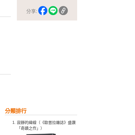
分享:
分類排行
寂靜的緯線（《歐普拉雜誌》盛讚
「奇蹟之作」）