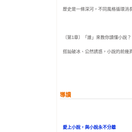
心安排。原來！全知全能的「神的
睛，福爾摩斯才顯得如此神祕迷人
歷史是一條深河，不同風格循環消
騰。這本書中，佛斯特教授將分別從
3、故事的主角究竟長什麼樣子？

〔第1章〕「誰」來教你讀懂小說？
請在腦海中想個你最愛小說的其中
是大是小？體重多少？身高多高？頭
搭訕破冰、公然誘惑，小說的前幾
就算你仔細讀過，也肯定畫不出這
樓拜在寫《包法利夫人》時，連她
扁？關於角色的形貌，好的作者絕
〔第2章〕你心嚮往卻到不了的地方
慢與偏見》的女人都愛過達西先生，
在倫敦貝克街頭你遇不到福爾摩斯
導讀
真正讓角色生動的元素，不在於鉅
須了解他內心的渴望。在《燈塔行
浸在他的哲學遊戲裡；至於另一個
教授認為，只要順著角色間的「欲望
〔第3章〕誰在主導全局？
愛上小說，與小說永不分離