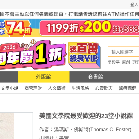
登入
吳毅平
原創
東
原創
Rewire
外版館
套書館
文學小說
商管理財
人文藝術
生活風格
心靈勵志
醫療保健
美國文學院最受歡迎的23堂小說課
作者：
湯瑪斯．佛斯特(Thomas C. Foster)
出版社：
采實