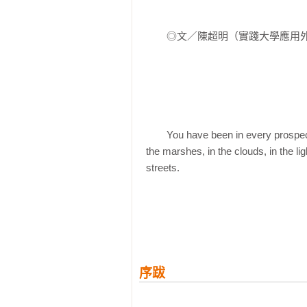
◎你一定知道狄更斯、珍‧奧斯汀、
決定小說後續發展的第一步：找到
　　◎文／陳超明（實踐大學應用
還記得第一次讀小說的經驗嗎？不
中，就算犧牲睡眠也在所不惜；讀
說，讀第一次、第二次、第三次的閱
〔第4章〕別相信任何人
我們都明白，小說家想說的不只是
不要相信眼前，尤其是小說中第一
可能是透過書寫來傳達理想──然
　　You have been in every prospect I 
的意義，才是小說真正的精神。

the marshes, in the clouds, in the lig
streets.
小說很簡單，但其實也很不簡單。
〔第5章〕聽見小說裡的「聲音」
心擘劃、隱藏在小說中的那些祕密
特」。

故事的「聲音」是高亢或沉穩，娓
　　（妳存在於我所看到的視野中
佛斯特教授繼《教你讀懂文學的2
樹林裡、在海上、在街道上。）
受歡迎的文類。本書中，佛斯特教
揭開作者為小說蓋上的神祕面紗，讓
序跋
〔第6章〕動人的故事「純屬虛構」
《傲慢與偏見》、《大亨小傳》、
上帝按自己的形象造人，小說家用