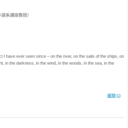
海明威，但透過這本書，你可以真正讀懂他們

「好的說書人」
外語系講座教授）
論你讀的是武俠、歷史、推理，還是愛情小說，我們常會深陷其
罷後，更往往久久不能抽離。小說究竟有何魅力？即使是同一本小
讀感受，也都各不相同。

「故事」而已，他們表達的可能是對社會價值觀或現象的反動，也
個開口說話的人
而，無論小說家想表達的究竟是什麼，故事都不只是故事，它們背後
have ever seen since – on the river, on the sails of the ships, on 
ht, in the darkness, in the wind, in the woods, in the sea, in the 
進入這座寶山，你豈能空手而返？為了讀出更多樂趣、享受作家精
，我們需要領路人－－美國文學院最受歡迎的教授「湯瑪斯‧佛斯
娓道來還是聲嘶力竭？
展開
──在河上、在船帆裡、在溼地裡、在雲端、在黑暗中、在風裡、在
7堂課》之後，這回要帶領讀者更進一步地探究「小說」這個史上最
授引用超過兩百本經典文學名著，傳授23個「讀懂」小說的技巧，
我們這些「芸芸讀者」，得以一窺小說的真貌。

《百年孤寂》……，你也許讀過這些經典小說，但透過這本書，你
文字造男造女