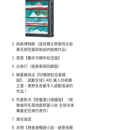
純真博物館（諾貝爾文學獎得主帕
慕克探究愛與執迷的經典作品）
惡意【獨步20週年紀念版】
白夜行（經典單冊回歸版）
解憂雜貨店【50萬冊紀念愛藏
版】：感動全球1,400 萬人的奇蹟
之書，東野圭吾最令人感動落淚的
作品！
烈愛對決【限量書口噴繪版】（現
象級同名電視劇原著小說 全球冰球
羅曼史狂潮代表作）
誰在說謊
本物【現象級暢銷小說，被譽為韓