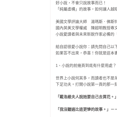
好小說，不會只說故事而已！

「純屬虛構」的故事，如何讓人越陷
美國文學評論大師　湯瑪斯．佛斯特
國內英美文學權威　陳超明教授專文
小說愛讀者與未來新銳作家必備的「
給自認很愛小說你：請先問自己以下
如果答不出來，恭喜！你就是這本書
1、小說的前幾頁到底有什麼用處？

世界上小說何其多，而讀者也不是
下足功夫。打開小說第一頁的那一刻
「戴洛維夫人說她要自己去買花。」
「我沒聽過比這更慘的故事。」－