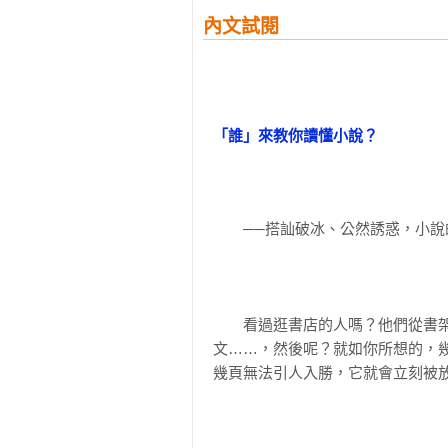
2、深入淺出分析各項小說寫作手法
例如，第五章要我們去傾聽小說的
內文試閱
3、獨家收錄英美文學權威陳超明教
亂的美感，這些令人回味的小說美
4、台灣版特別附錄後翻式索引頁，
〔第10章〕故事主角也需要「幸運
　　「小說」之所以能夠歷久不衰
【台灣各界名人　好評推薦】
故事裡，積極主動地創造意義，從
你一定記得這句話：戴洛維夫人說
「誰」來教你讀懂小說？
的。打從第一行文字開始，作者與
　　這本書有不少的章節值得一讀
◎國內英美文學權威【專文導讀】

後即使將書闔上，書中故事仍舊迴
從一個個人，一個地方開始，先把
◎陳超明（實踐大學講座教授）

說可以帶我們讀到所有人的內心。
◎王聰威（聯合文學雜誌總編輯、小
認為透過「繆思女神」的協助，那
◎郝譽翔（國立台北教育大學語創系
〔第11章〕遊戲在字裡行間
　　──搭訕破冰、公然誘惑，小
以「個人、社會與過去作品的集體
◎許榮哲（耕莘青年寫作會文藝總監
　　這種「一來一往」的過程，並
物，游離於過去、現在與未來，企
◎陳珊妮（全方位音樂人）

「他很不錯，而且很糟糕。」這句
同時也告訴讀者它想被「怎麼讀」
十七章「靈感，究竟從何而來？」
◎張靜之（新生代優質演員）

要跟著作者的計畫走，也就是要不
◎肆  一（暢銷作家）

　　看過逛書店的人嗎？他們從書
要將自己的知識與想像投射在書中
◎譚光磊（版權經紀人）

文……，然後呢？就如你所想的，
不僅僅只是故事情節而已。
〔第12章〕關乎生命的句子
幾頁無法引人入勝，它就會立刻被
　　一本好的「小說導讀」絕對不
「像我這種非文學科班出身的人，
野，很高興在這本書裡，能獲得這
不遲就是了！）」

如果小說家是造物者，句子就是吹
口吻及精鍊文字，深入淺出，娓娓
──王聰威（聯合文學雜誌總編輯、