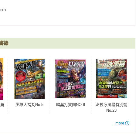
            
書籍
推薦
英雄大補丸No.5
暗黑打寶團NO.8
密技冰風暴特別號
No.23
more