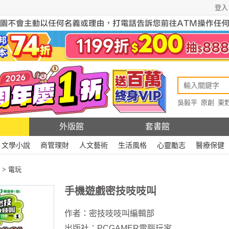
登入
吳毅平
原創
東
原創
Rewire
外版館
套書館
文學小說
商管理財
人文藝術
生活風格
心靈勵志
醫療保健
>
電玩
手機遊戲密技吱吱叫
作者：
密技吱吱叫編輯部
出版社：
PCGAMER電腦玩家