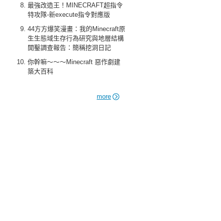
最強改造王！MINECRAFT超指令
特攻隊-新execute指令對應版
44方方爆笑漫畫：我的Minecraft原
生生態域生存行為研究與地層結構
開鑿調查報告：簡稱挖洞日記
你幹嘛～～～Minecraft 惡作劇建
築大百科
more