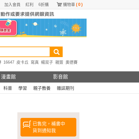
加入會員
紅利
6折購
購物車
(
0
)
野
16647
皮卡丘
寫真
楊双子
親簽
奧德賽
漫畫館
影音館
科普
學習
親子教養
雜誌期刊
已售完，補書中
貨到通知我