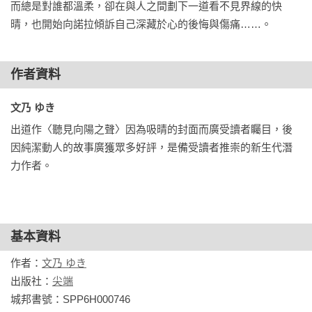
而總是對誰都溫柔，卻在與人之間劃下一道看不見界線的快
晴，也開始向諾拉傾訴自己深藏於心的後悔與傷痛……。
作者資料
文乃 ゆき
出道作〈聽見向陽之聲〉因為吸晴的封面而廣受讀者矚目，後
因純潔動人的故事廣獲眾多好評，是備受讀者推崇的新生代潛
力作者。
基本資料
作者：
文乃 ゆき
出版社：
尖端
城邦書號：SPP6H000746
