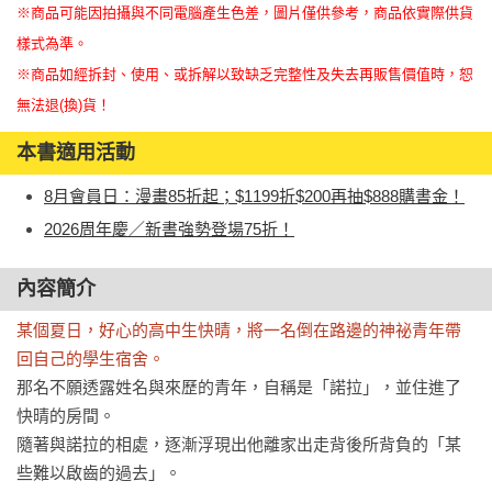
※商品可能因拍攝與不同電腦產生色差，圖片僅供參考，商品依實際供貨
樣式為準。
※商品如經拆封、使用、或拆解以致缺乏完整性及失去再販售價值時，恕
無法退(換)貨！
本書適用活動
8月會員日：漫畫85折起；$1199折$200再抽$888購書金！
2026周年慶／新書強勢登場75折！
內容簡介
某個夏日，好心的高中生快晴，將一名倒在路邊的神祕青年帶
回自己的學生宿舍。
那名不願透露姓名與來歷的青年，自稱是「諾拉」，並住進了
快晴的房間。

隨著與諾拉的相處，逐漸浮現出他離家出走背後所背負的「某
些難以啟齒的過去」。
