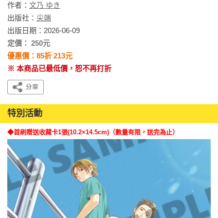
作者：
文乃 ゆき
出版社：
尖端
出版日期：2026-06-09
定價： 250元
優惠價：85折 213元
※ 本商品已最低價，恕不再打折
特別活動
◆首刷贈送收藏卡1張(10.2×14.5cm)（數量有限，送完為止）