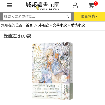
0
限量預購
您現在的位置：
首頁
＞
外版館
>
文學小說
>
愛情小說
綠蔭之冠1小說