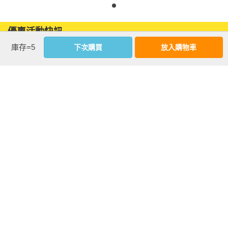
優惠活動快訊
庫存=5
下次購買
放入購物車
注意事項
若有任何購書問題，請參考
FAQ
花園快訊
︱
FAQ
︱
大量團購
︱
隱私權政策
︱
防詐騙提醒