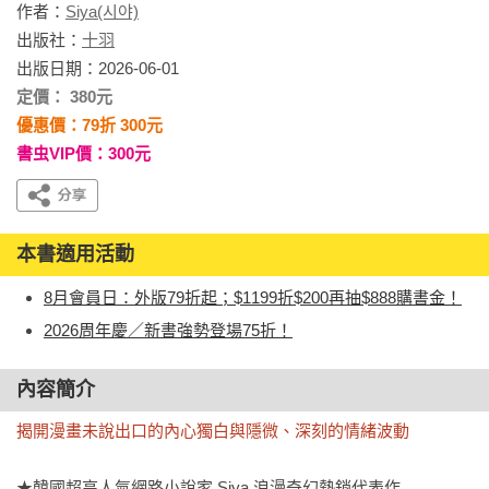
作者：
Siya(시야)
出版社：
十羽
出版日期：2026-06-01
定價： 380元
優惠價：79折 300元
書虫VIP價：300元
本書適用活動
8月會員日：外版79折起；$1199折$200再抽$888購書金！
2026周年慶／新書強勢登場75折！
內容簡介
揭開漫畫未說出口的內心獨白與隱微、深刻的情緒波動
★韓國超高人氣網路小說家 Siya 浪漫奇幻熱銷代表作
