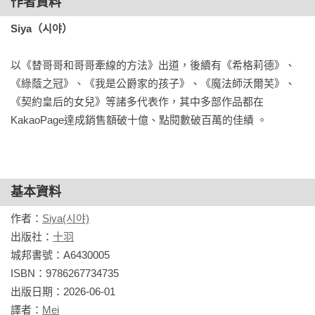
作者資料
Siya（시야）
以《替哥哥和哥哥牽線的方法》出道，後續有《希格莉德》、
《綠蔭之冠》、《我是公爵家的孩子》、《魔法師沃爾芙》、
《契約皇后的女兒》等諸多代表作，其中多部作品都在
KakaoPage達成銷售額破十億、點閱數破百萬的佳績 。
基本資料
作者：
Siya(시야)
出版社：
十羽
城邦書號：A6430005

ISBN：9786267734735

出版日期：2026-06-01

譯者：
Mei