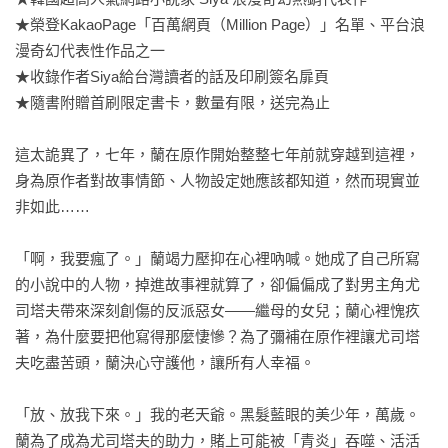
★榮登KakaoPage「百萬網頁（Million Page）」名單、平台浪
漫奇幻代表性作品之一

★收錄作者Siya給台灣讀者的話及印刷簽名扉頁

★隨書附贈首刷限定書卡，數量有限，送完為止

這太詭異了，七年，蘭在原作開始整整七年前就穿越到這裡，
身為原作者對故事情節、人物設定她應該都知道，然而現實並
非如此……

「啊，我要瘋了。」蘭竭力壓抑在心裡吶喊。她成了自己所寫
的小說中的人物，掉進故事裡就算了，卻偏偏成了對男主角尤
司塔夫帶來深刻創傷的反派惡女——繼母的女兒；蘭心裡愧疚
著，為什麼要把他寫得那麼悽慘？為了彌補在原作裡讓尤司塔
夫吃盡苦頭，蘭決心守護他，讓所有人幸福。

「放、放我下來。」我的老天爺。黑髮藍眼的美少年，萬歲。
蘭為了成為尤司塔夫的助力，賭上可能被「青炎」吞噬、活活