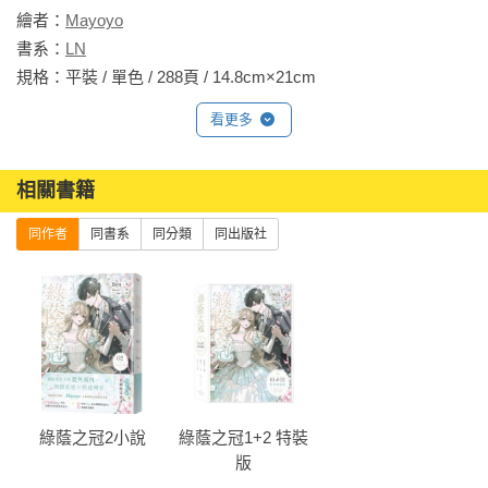
繪者：
Mayoyo
書系：
LN
規格：平裝 / 單色 / 288頁 / 14.8cm×21cm                
看更多
相關書籍
同作者
同書系
同分類
同出版社
綠蔭之冠2小說
綠蔭之冠1+2 特裝
版